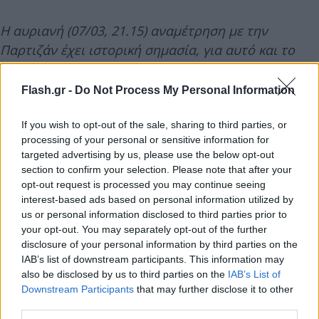
Η αυριανή (07/03, 21.15) αναμέτρηση με την
Παρτιζάν έχει ιστορική σημασία, για αυτό και το
ΣΕΦ θα φωταγωγηθεί –τόσο στο εξωτερικό, όσο και
στο εσωτερικό του- με τα «ερυθρόλευκα» χρώματα!
Flash.gr -
Do Not Process My Personal Information
If you wish to opt-out of the sale, sharing to third parties, or
Οι παίκτες μας θα παραταχθούν κόντρα στους
processing of your personal or sensitive information for
Σέρβους (αλλά και σε όλες τις αναμετρήσεις του
targeted advertising by us, please use the below opt-out
Μαρτίου) με την συλλεκτική επετειακή φανέλα, που
section to confirm your selection. Please note that after your
opt-out request is processed you may continue seeing
σχεδιάστηκε ειδικά για τα 100α γενέθλια του
interest-based ads based on personal information utilized by
συλλόγου, βασιζόμενη στην πρώτη μπασκετική
us or personal information disclosed to third parties prior to
εμφάνιση στην ιστορία της ομάδας μας!
your opt-out. You may separately opt-out of the further
disclosure of your personal information by third parties on the
IAB’s list of downstream participants. This information may
«Άρωμα» γενεθλίων θα έχει και η παρουσίαση των
also be disclosed by us to third parties on the
IAB’s List of
ομάδων, καθώς στο φινάλε της θα παρουσιαστεί
Downstream Participants
that may further disclose it to other
στις εξέδρες του ΣΕΦ ένα όμορφο κορεό.
third parties.