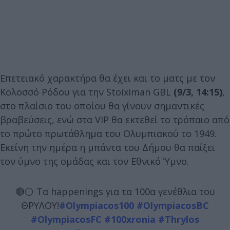
Επετειακό χαρακτήρα θα έχει και το ματς με τον
Κολοσσό Ρόδου για την Stoiximan GBL
(9/3, 14:15)
,
στο πλαίσιο του οποίου θα γίνουν σημαντικές
βραβεύσεις, ενώ στα VIP θα εκτεθεί το τρόπαιο από
το πρώτο πρωτάθλημα του Ολυμπιακού το 1949.
Εκείνη την ημέρα η μπάντα του Δήμου θα παίξει
τον ύμνο της ομάδας και τον Εθνικό Ύμνο.
🔴⚪️ Τα happenings για τα 100α γενέθλια του
ΘΡΥΛΟΥ!
#Olympiacos100
#OlympiacosBC
#OlympiacosFC
#100xronia
#Thrylos