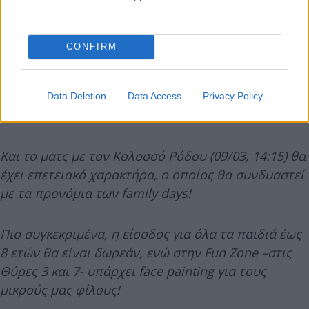
CONFIRM
Data Deletion
Data Access
Privacy Policy
Και το ματς με τον Κολοσσό Ρόδου (09/03, 14:15) θα
έχει επετειακό χαρακτήρα, ο οποίος θα συνδυαστεί
με τα προνόμια των family days!
Πιο συγκεκριμένα, η είσοδος για όλα τα παιδιά έως
8 ετών θα είναι δωρεάν, ενώ στην Fun Zone –στις
Θύρες 3 και 7- υπάρχει face painting για τους
μικρούς μας φίλους!