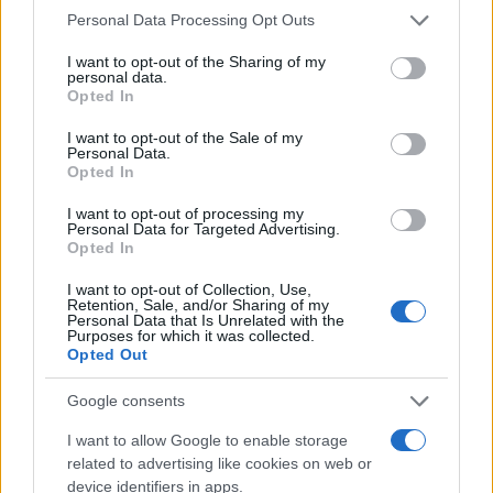
Please note that this website/app uses one or more Google
Personal Data Processing Opt Outs
services and may gather and store information including but
not limited to your visit or usage behaviour. You may click to
I want to opt-out of the Sharing of my
personal data.
grant or deny consent to Google and its third-party tags to
Opted In
use your data for below specified purposes in below Google
consent section.
I want to opt-out of the Sale of my
Personal Data.
Opted In
I want to opt-out of processing my
Personal Data for Targeted Advertising.
Opted In
I want to opt-out of Collection, Use,
Retention, Sale, and/or Sharing of my
Personal Data that Is Unrelated with the
Purposes for which it was collected.
Opted Out
Google consents
I want to allow Google to enable storage
related to advertising like cookies on web or
device identifiers in apps.