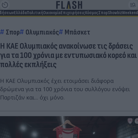
ιδήσεων
Ελλάδα
Πολιτική
Οικονομία
Επιχειρήσεις
Κόσμος
Σπορ
Showbiz
Weekend
Σπορ
Ολυμπιακός
Μπάσκετ
Η ΚΑΕ Ολυμπιακός ανακοίνωσε τις δράσεις
για τα 100 χρόνια με εντυπωσιακό κορεό και
πολλές εκπλήξεις
Η ΚΑΕ Ολυμπιακός έχει ετοιμάσει διάφορα
δρώμενα για τα 100 χρόνια του συλλόγου ενόψει
Παρτιζάν και... όχι μόνο.