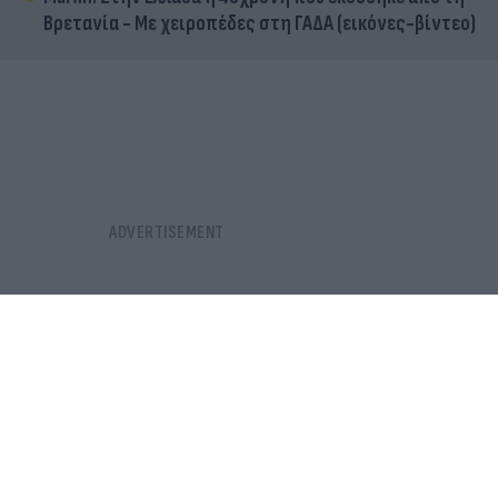
Βρετανία - Με χειροπέδες στη ΓΑΔΑ (εικόνες-βίντεο)