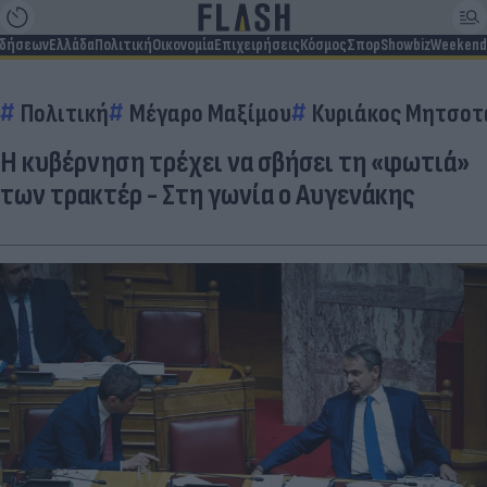
ιδήσεων
Ελλάδα
Πολιτική
Οικονομία
Επιχειρήσεις
Κόσμος
Σπορ
Showbiz
Weekend
Πολιτική
Μέγαρο Μαξίμου
Κυριάκος Μητσοτ
Η κυβέρνηση τρέχει να σβήσει τη «φωτιά»
των τρακτέρ - Στη γωνία ο Αυγενάκης