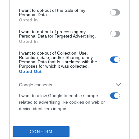
use your data for below specified purposes in below Google
αγρότες, που πετάει στον κάλαθο των αχρήστων
consent section.
I want to opt-out of the Sale of my
την ειδική πρόβλεψη για ρυθμίσεις των οφειλών σε
Personal Data.
Opted In
84 μήνες με περίοδο χάριτος δυο ετών.
I want to opt-out of processing my
Personal Data for Targeted Advertising.
Ειδικές οδηγίες στον Χρυσοχοϊδη
Opted In
I want to opt-out of Collection, Use,
Το «
η πόρτα μου είναι ανοιχτή για όλους
» που
Retention, Sale, and/or Sharing of my
Personal Data that Is Unrelated with the
έλεγε προσερχόμενος στη σύσκεψη ο Λευτέρης
Purposes for which it was collected.
Opted Out
Αυγενάκης, είναι σαφές ότι δεν επιτρέπει σφάλματα
που τορπιλίζουν το διάλογο, όπως τα δακρυγόνα
Google consents
σε βάρος των διαμαρτυρόμενων, πριν από λίγες
I want to allow Google to enable storage
ημέρες, στο μπλόκο του Πλατύκαμπου.
related to advertising like cookies on web or
device identifiers in apps.
Από την παρουσία του
Μιχάλη Χρυσοχοΐδη
στο
μίνι - υπουργικό που συνεδρίασε την Κυριακή
CONFIRM
φαίνεται ότι Κυριάκος Μητσοτάκης έχει αναθέσει