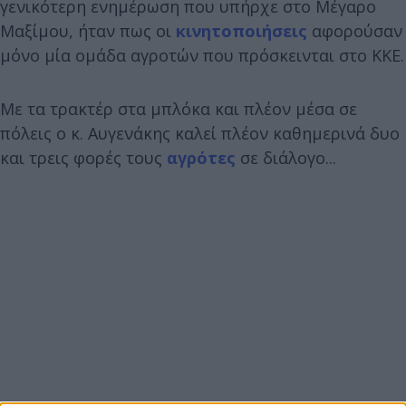
γενικότερη ενημέρωση που υπήρχε στο Μέγαρο
Μαξίμου, ήταν πως οι
κινητοποιήσεις
αφορούσαν
μόνο μία ομάδα αγροτών που πρόσκεινται στο ΚΚΕ.
Με τα τρακτέρ στα μπλόκα
και πλέον μέσα σε
πόλεις ο κ. Αυγενάκης καλεί πλέον καθημερινά δυο
και τρεις φορές τους
αγρότες
σε διάλογο...