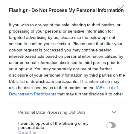
Flash.gr -
Do Not Process My Personal Information
If you wish to opt-out of the sale, sharing to third parties, or
processing of your personal or sensitive information for
targeted advertising by us, please use the below opt-out
section to confirm your selection. Please note that after your
opt-out request is processed you may continue seeing
interest-based ads based on personal information utilized by
us or personal information disclosed to third parties prior to
your opt-out. You may separately opt-out of the further
disclosure of your personal information by third parties on the
IAB’s list of downstream participants. This information may
also be disclosed by us to third parties on the
IAB’s List of
Downstream Participants
that may further disclose it to other
third parties.
Please note that this website/app uses one or more Google
Personal Data Processing Opt Outs
services and may gather and store information including but
not limited to your visit or usage behaviour. You may click to
I want to opt-out of the Sharing of my
Το Μαξίμου δεν θέλει άλλα … «παραπτώματα»
personal data.
grant or deny consent to Google and its third-party tags to
όπως
διακοπές ρεύματος σε
πλημμυροπαθείς
Opted In