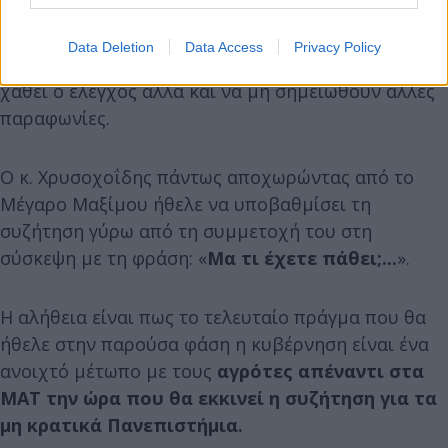
στον υπουργό Προστασίας του Πολίτη την ειδική
αποστολή να επιβλέψει προσωπικά επιχειρησιακά
Data Deletion
Data Access
Privacy Policy
σχέδια που θα τεθούν σε εφαρμογή, ώστε να μην
χαθεί ο έλεγχος αλλά και να μη σημειωθούν άλλες
παραφωνίες.
Ο κ. Χρυσοχοΐδης πάντως αποχωρώντας από το
Μέγαρο Μαξίμου ήθελε να υποβαθμίσει τη
συζήτηση γύρω από τη συμμετοχή του στη
σύσκεψη με τη φράση: «
Μα τι έχετε πάθει;...
».
Η αλήθεια είναι πως το τελευταίο πράγμα που θα
ήθελε στην παρούσα φάση η κυβέρνηση είναι ένα
ανοιχτό μέτωπο με τους
αγρότες απέναντι στα
ΜΑΤ την ώρα που θα εκκινεί η συζήτηση για τα
μη κρατικά Πανεπιστήμια.