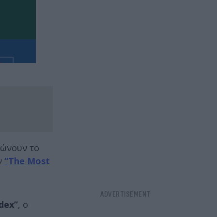
φώνουν το
ν
“
The
Most
dex
”
, ο