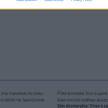
Skin dysmorphia: Όταν η ε