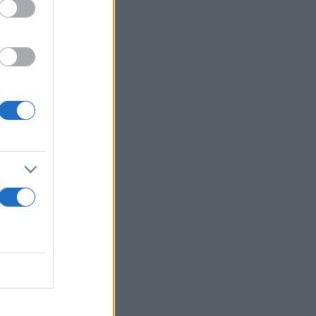
υς
τασία του
άλογο», η
μο μέλλον