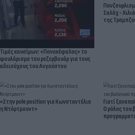
Πανζουρλισμ
Σαλάχ - Χιλι
της Τραμπζον
Τιμές καυσίμων: «Πονοκέφαλος» το
φουλάρισμα του ρεζερβουάρ για τους
αδειούχους του Αυγούστου
«Στην pole position για Κωνσταντέλια
Γιατί ξαναπα
η Ντόρτμουντ»
Ο ρόλος του 
προγραμματι