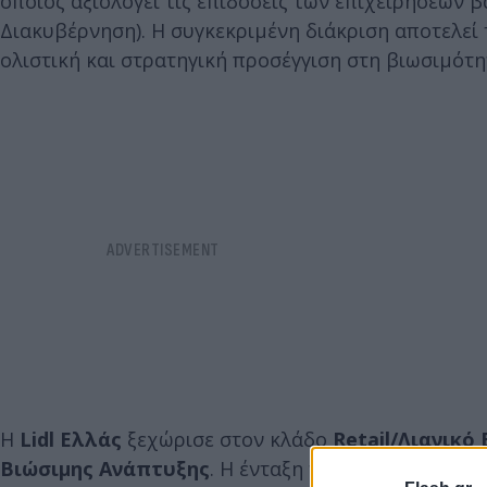
οποίος αξιολογεί τις επιδόσεις των επιχειρήσεων 
Διακυβέρνηση). Η συγκεκριμένη διάκριση αποτελεί 
ολιστική και στρατηγική προσέγγιση στη βιωσιμότη
Η
Lidl
Ελλάς
ξεχώρισε στον κλάδο
Retail
/Λιανικό
Βιώσιμης Ανάπτυξης
. Η ένταξη της εταιρείας για