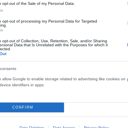
o opt-out of the Sale of my Personal Data.
In
to opt-out of processing my Personal Data for Targeted
ing.
In
o opt-out of Collection, Use, Retention, Sale, and/or Sharing
ersonal Data that Is Unrelated with the Purposes for which it
το τρίπτυχο «Καλό για τον πλανήτη», «Καλό για το
lected.
ύς πυλώνες «Σεβασμός της βιοποικιλότητας», «Προσ
Out
είν», «Προάσπιση της υγείας» και «Συμμετοχή σε δι
 υπευθυνότητα δράσεις που στοχεύουν σε ένα βιώσι
consents
o allow Google to enable storage related to advertising like cookies on
evice identifiers in apps.
ερο
Flash.gr
στην αναζήτηση της
Google
CONFIRM
Data Deletion
Data Access
Privacy Policy