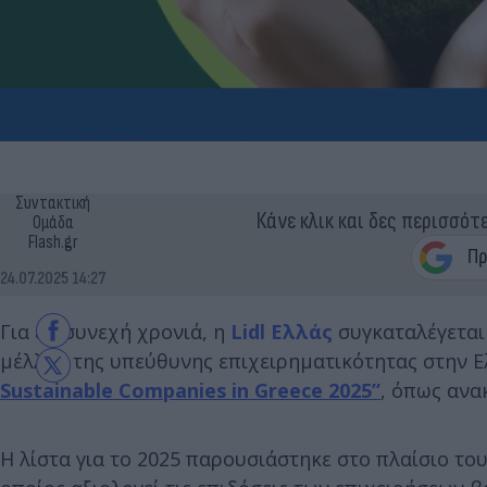
Συντακτική
Κάνε κλικ και δες περισσότ
Ομάδα
Flash.gr
24.07.2025 14:27
Για 8η συνεχή χρονιά, η
Lidl Ελλάς
συγκαταλέγεται
μέλλον της υπεύθυνης επιχειρηματικότητας στην Ε
Sustainable
Companies
in
Greece
2025”
, όπως ανα
Η λίστα για το 2025 παρουσιάστηκε στο πλαίσιο το