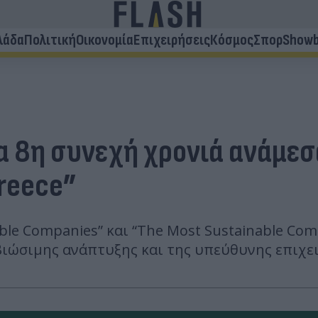
λάδα
Πολιτική
Οικονομία
Επιχειρήσεις
Κόσμος
Σπορ
Showb
ια 8η συνεχή χρονιά ανάμεσ
Greece”
ble Companies” και “The Most Sustainable Com
βιώσιμης ανάπτυξης και της υπεύθυνης επιχε