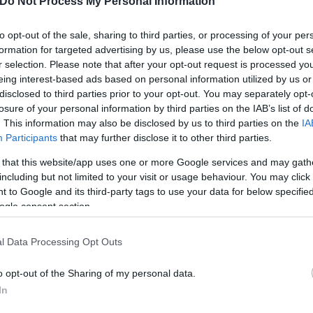
Do Not Process My Personal Information
to opt-out of the sale, sharing to third parties, or processing of your per
formation for targeted advertising by us, please use the below opt-out s
r selection. Please note that after your opt-out request is processed y
eing interest-based ads based on personal information utilized by us or
disclosed to third parties prior to your opt-out. You may separately opt-
losure of your personal information by third parties on the IAB’s list of
. This information may also be disclosed by us to third parties on the
IA
Participants
that may further disclose it to other third parties.
 that this website/app uses one or more Google services and may gath
χει και το αντίστοιχο οικονομικό κίνητρο. Υπήρχε μ
including but not limited to your visit or usage behaviour. You may click 
α θα ήταν πολλά τα Όχι γιατί είναι κάτι διαφορετικ
 to Google and its third-party tags to use your data for below specifi
ogle consent section.
l Data Processing Opt Outs
o opt-out of the Sharing of my personal data.
In