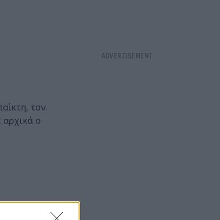
παίκτη, τον
 αρχικά ο