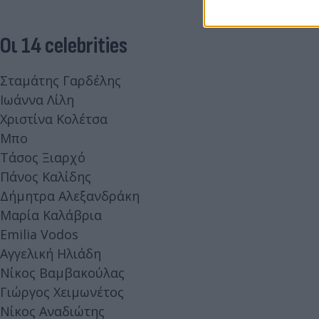
Οι 14 celebrities
Σταμάτης Γαρδέλης
Ιωάννα Λίλη
Χριστίνα Κολέτσα
Μπο
Τάσος Ξιαρχό
Πάνος Καλίδης
Δήμητρα Αλεξανδράκη
Μαρία Καλάβρια
Emilia Vodos
Αγγελική Ηλιάδη
Νίκος Βαμβακούλας
Γιώργος Χειμωνέτος
Νίκος Αναδιώτης