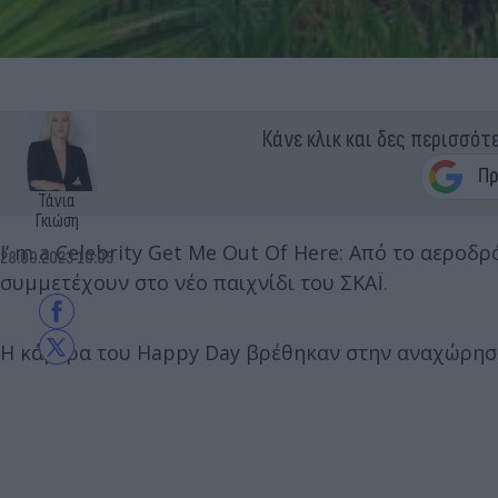
Κάνε κλικ και δες περισσότ
Τάνια
Γκιώση
I’ m a Celebrity Get Me Out Of Here: Από το αεροδ
28.09.2023 10:05
συμμετέχουν στο νέο παιχνίδι του ΣΚΑΪ.
Η κάμερα του Happy Day βρέθηκαν στην αναχώρησ