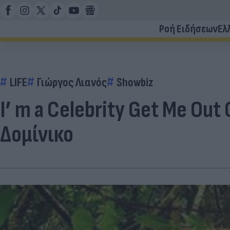
Ροή Ειδήσεων
Ελ
LIFE
Γιώργος Λιανός
Showbiz
I’ m a Celebrity Get Me Ou
Δομίνικο