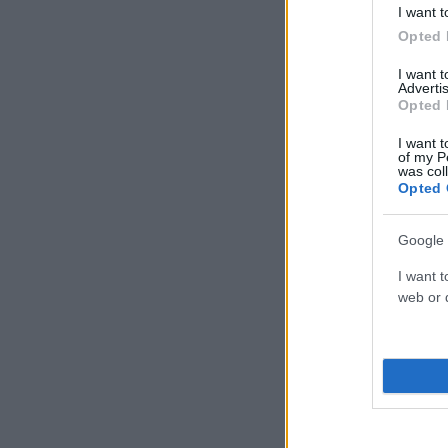
I want t
Opted 
I want 
Advertis
Opted 
I want t
of my P
was col
Opted 
Google 
I want t
web or d