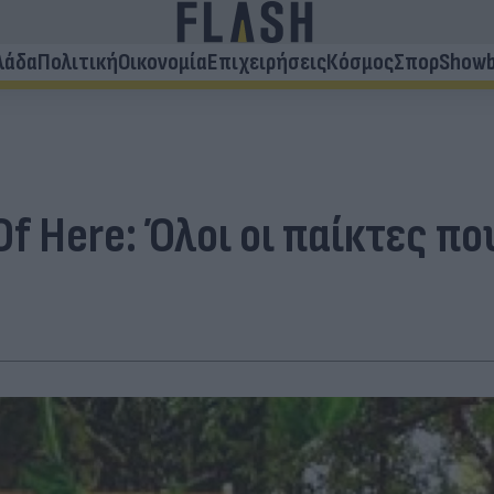
λάδα
Πολιτική
Οικονομία
Επιχειρήσεις
Κόσμος
Σπορ
Showb
t Of Here: Όλοι οι παίκτες 