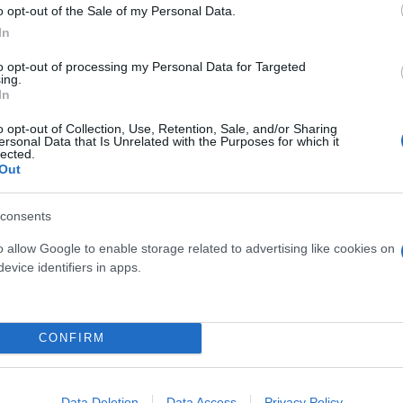
o opt-out of the Sale of my Personal Data.
In
to opt-out of processing my Personal Data for Targeted
ing.
In
o opt-out of Collection, Use, Retention, Sale, and/or Sharing
ersonal Data that Is Unrelated with the Purposes for which it
lected.
Out
consents
o allow Google to enable storage related to advertising like cookies on
evice identifiers in apps.
CONFIRM
Data Deletion
Data Access
Privacy Policy