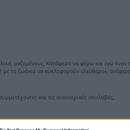
 όλους μαζεμένους. Κατάφερα να φέρω και εγώ έναν 
ή με τα ζωάκια να κυκλοφορούν ελεύθερα», ανέφερε
συμμετέχοντες και τις οικονομικές απολαβές,