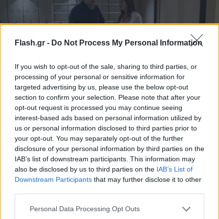
Flash.gr -
Do Not Process My Personal Information
If you wish to opt-out of the sale, sharing to third parties, or
processing of your personal or sensitive information for
targeted advertising by us, please use the below opt-out
section to confirm your selection. Please note that after your
opt-out request is processed you may continue seeing
interest-based ads based on personal information utilized by
us or personal information disclosed to third parties prior to
Η κ. Ζαχαράκη εξέφρασε τον ειλικρινή θαυμασμό
your opt-out. You may separately opt-out of the further
της γι’ αυτήν την πρωτοβουλία της Ιεράς
disclosure of your personal information by third parties on the
Μητροπόλεως, τονίζοντας τη σημασία τέτοιων
IAB’s list of downstream participants. This information may
also be disclosed by us to third parties on the
IAB’s List of
σημαντικών έργων για τη διαφύλαξη της ιστορικής
Downstream Participants
that may further disclose it to other
και πολιτιστικής συνέχειας του Ελληνισμού, καθώς
third parties.
και για την ενίσχυση της παιδείας με βάση τις αξίες
Please note that this website/app uses one or more Google
Personal Data Processing Opt Outs
της μνήμης, της παράδοσης και της κοινωνικής
services and may gather and store information including but