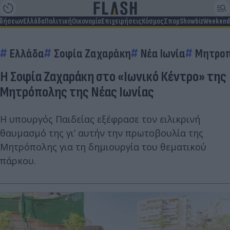
ιδήσεων
Ελλάδα
Πολιτική
Οικονομία
Επιχειρήσεις
Κόσμος
Σπορ
Showbiz
Weekend
Ελλάδα
Σοφία Ζαχαράκη
Νέα Ιωνία
Μητροπ
Η Σοφία Ζαχαράκη στο «Ιωνικό Κέντρο» της
Μητρόπολης της Νέας Ιωνίας
Η υπουργός Παιδείας εξέφρασε τον ειλικρινή
θαυμασμό της γι’ αυτήν την πρωτοβουλία της
Μητρόπολης για τη δημιουργία του θεματικού
πάρκου.