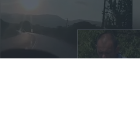
«Τα έχω χάσει όλα»: Συγκλονίζει ο
άνδρας που έχασε σύζυγο και παιδί στο
σφοδρό τροχαίο στις Σέρρες
07.08.2026
ΓΙΏΡΓΟΣ ΓΕΩΡΓΑΚΌΠΟΥΛΟΣ