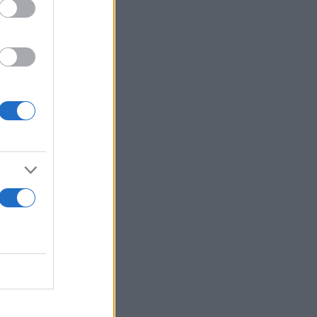
ια τις
ηση
ω σε