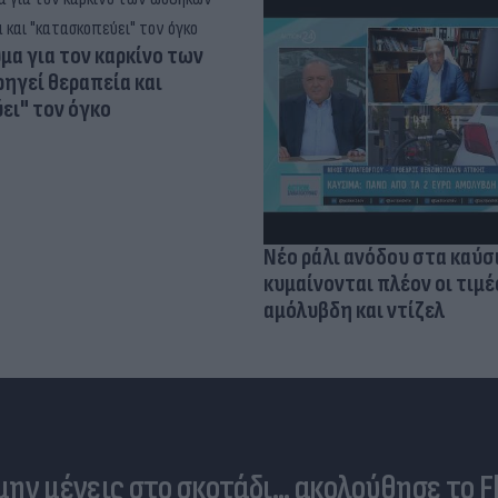
α για τον καρκίνο των
ηγεί θεραπεία και
ει" τον όγκο
Νέο ράλι ανόδου στα καύσ
κυμαίνονται πλέον οι τιμέ
αμόλυβδη και ντίζελ
 μην μένεις στο σκοτάδι... ακολούθησε το F