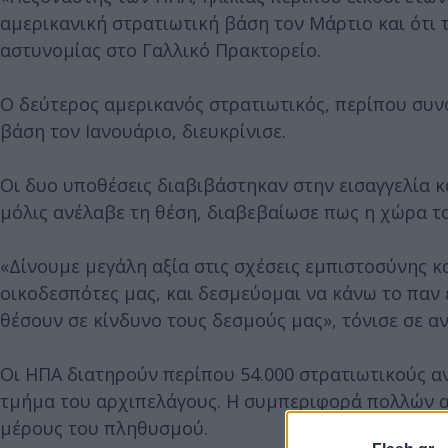
αμερικανική στρατιωτική βάση τον Μάρτιο και ότι
αστυνομίας στο Γαλλικό Πρακτορείο.
Ο δεύτερος αμερικανός στρατιωτικός, περίπου συν
βάση τον Ιανουάριο, διευκρίνισε.
Οι δυο υποθέσεις διαβιβάστηκαν στην εισαγγελία κ
μόλις ανέλαβε τη θέση, διαβεβαίωσε πως η χώρα το
«Δίνουμε μεγάλη αξία στις σχέσεις εμπιστοσύνης κ
οικοδεσπότες μας, και δεσμεύομαι να κάνω το παν 
θέσουν σε κίνδυνο τους δεσμούς μας», τόνισε σε α
Οι ΗΠΑ διατηρούν περίπου 54.000 στρατιωτικούς α
τμήμα του αρχιπελάγους. Η συμπεριφορά πολλών απ
μέρους του πληθυσμού.