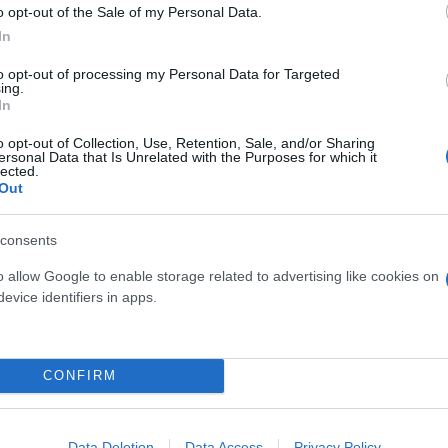
o opt-out of the Sale of my Personal Data.
In
to opt-out of processing my Personal Data for Targeted
κατάσκοπος των Κινέζων - Παρείχε πληροφορίες γ
ing.
In
ν– Ποιες τον κατηγορούν για σεξουαλική κακοποί
o opt-out of Collection, Use, Retention, Sale, and/or Sharing
ersonal Data that Is Unrelated with the Purposes for which it
 Σοκ η ομολογία άνδρα που έπεσε με πρόθεση πάν
lected.
Out
consents
o allow Google to enable storage related to advertising like cookies on
evice identifiers in apps.
ίες Αμερικής)
Βιασμός
Ιαπωνία
CONFIRM
Data Deletion
Data Access
Privacy Policy