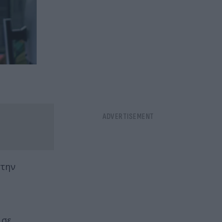
την
υ
 σε