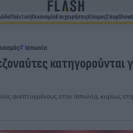
λάδα
Πολιτική
Οικονομία
Επιχειρήσεις
Κόσμος
Σπορ
Showb
Βιασμός
Ιαπωνία
πεζοναύτες κατηγορούνται 
ούς ανεπτυγμένους στην Ιαπωνία, κυρίως στη