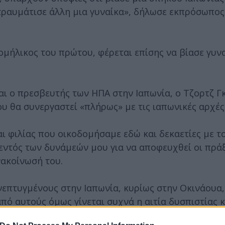
 τραυμάτισε άλλη μια γυναίκα», δήλωσε εκπρόσωπος
ομήλικος του πρώτου, φέρεται επίσης να βίασε γυν
αι ο πρεσβευτής των ΗΠΑ στην Ιαπωνία, ο Τζορτζ Γ
υ θα συνεργαστεί «πλήρως» με τις ιαπωνικές αρχές
αι φιλίας που οικοδομήσαμε εδώ και δεκαετίες με τ
εντός των δυνάμεών μου για να αποφευχθεί οι πράξ
νακοίνωσή του.
νεπτυγμένους στην Ιαπωνία, κυρίως στην Οκινάουα,
ό αυτούς όμως γίνεται συχνά η αιτία δυσπιστίας κ