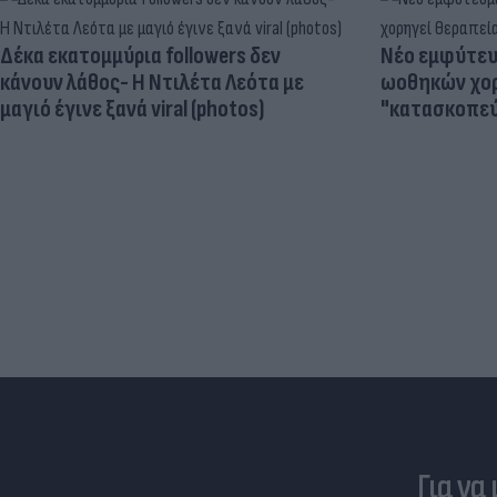
Δέκα εκατομμύρια followers δεν
Νέο εμφύτευμ
κάνουν λάθος- Η Ντιλέτα Λεότα με
ωοθηκών χορ
μαγιό έγινε ξανά viral (photos)
"κατασκοπεύ
Για να