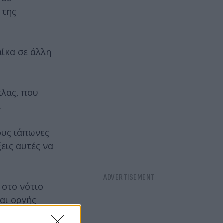
 της
αίκα σε άλλη
κλας, που
.
ους ιάπωνες
εις αυτές να
 στο νότιο
αι οργής