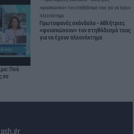
Πρωτοφανές σκάνδαλο - Aθλήτριες
«φουσκώνουν» τον στηθόδεσμό τους
για να έχουν πλεονέκτημα
ιμα: Πού
ς σε
lash.gr