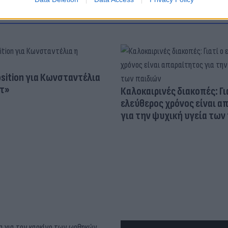
osition για Κωνσταντέλια
τ»
Καλοκαιρινές διακοπές: Γι
ελεύθερος χρόνος είναι α
για την ψυχική υγεία των