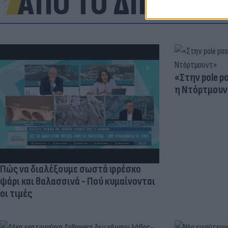
ΑΠΟ ΤΟ ΔΙΚΤΥΟ
«Στην pole p
η Ντόρτμουν
Πώς να διαλέξουμε σωστά φρέσκο
ψάρι και θαλασσινά - Πού κυμαίνονται
οι τιμές