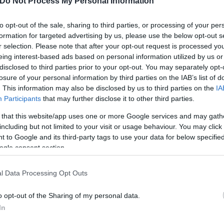
Do Not Process My Personal Information
ίκους και τοπικούς αντιπροσώπους σε νυχτερινές π
to opt-out of the sale, sharing to third parties, or processing of your per
formation for targeted advertising by us, please use the below opt-out s
r selection. Please note that after your opt-out request is processed y
γινε κοντά σε αμερικανική αεροπορική βάση έπειτα 
eing interest-based ads based on personal information utilized by us or
disclosed to third parties prior to your opt-out. You may separately opt-
ου αποδόθηκαν σε αμερικανούς στρατιωτικούς.
losure of your personal information by third parties on the IAB’s list of
. This information may also be disclosed by us to third parties on the
IA
 στρατού κατηγορήθηκαν για διάφορα ποινικά αδικ
Participants
that may further disclose it to other third parties.
ας στη νήσο.
 that this website/app uses one or more Google services and may gath
including but not limited to your visit or usage behaviour. You may click 
 to Google and its third-party tags to use your data for below specifi
ερο
Flash.gr
στην αναζήτηση της
Google
ogle consent section.
l Data Processing Opt Outs
o opt-out of the Sharing of my personal data.
In