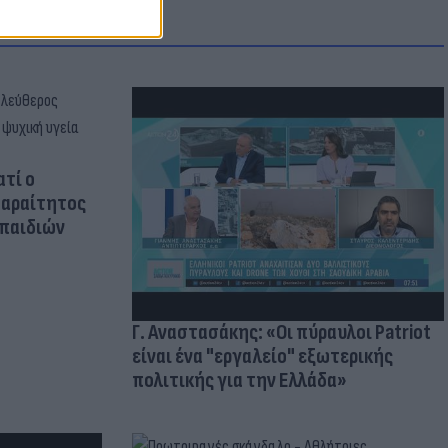
ατί ο
παραίτητος
 παιδιών
Γ. Αναστασάκης: «Οι πύραυλοι Patriot
είναι ένα "εργαλείο" εξωτερικής
πολιτικής για την Ελλάδα»