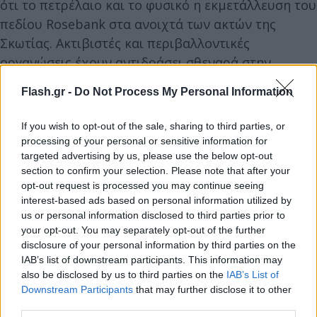
ότι το πετρέλαιο και το φυσικό η εκμετάλλευση του
πεδίου Rosebank στα ανοιχτά των ακτών της
Σκωτίας. Ακτιβιστές και περιβαλλοντικές
οργανώσεις έχουν αντιδράσει σθεναρά στην
προοπτική υποστηρίζοντας ότι έρχεται σε
Flash.gr -
Do Not Process My Personal Information
αντίθεση με τη βρετανική κλιματική πολιτική.
If you wish to opt-out of the sale, sharing to third parties, or
Απαντώντας στην ΙΕΑ, το υπουργείο Ενέργειας του
processing of your personal or sensitive information for
Ηνωμένου Βασιλείου τόνισε ότι η Ανεξάρτητη
targeted advertising by us, please use the below opt-out
section to confirm your selection. Please note that after your
Επιτροπή για το Κλίμα έχει παραδεχτεί ότι το
opt-out request is processed you may continue seeing
πετρέλαιο και το φυσικό αέριο θα συνεχίσουν να
interest-based ads based on personal information utilized by
αποτελούν μέρος του βρετανικού ενεργειακού
us or personal information disclosed to third parties prior to
your opt-out. You may separately opt-out of the further
μείγματος, καθώς οδεύει προς το στόχο των
disclosure of your personal information by third parties on the
μηδενικών εκπομπών αερίου του θερμοκηπίου.
IAB’s list of downstream participants. This information may
also be disclosed by us to third parties on the
IAB’s List of
Η συνέχιση της χρήσης ορυκτών καυσίμων
Downstream Participants
that may further disclose it to other
third parties.
σημαίνει ότι ο πλανήτης είναι καθ' οδόν να