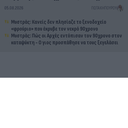
05.08.2026
ΓΙΏΤΑ ΚΗΠΟΥΡΟΎ
Μυστράς: Κανείς δεν πλησίαζε το ξενοδοχείο
«φρούριο» που έκρυβε τον νεκρό 90χρονο
Μυστράς: Πώς οι Αρχές εντόπισαν τον 90χρονο στον
καταψύκτη - Ο γιος προσπάθησε να τους ξεγελάσει