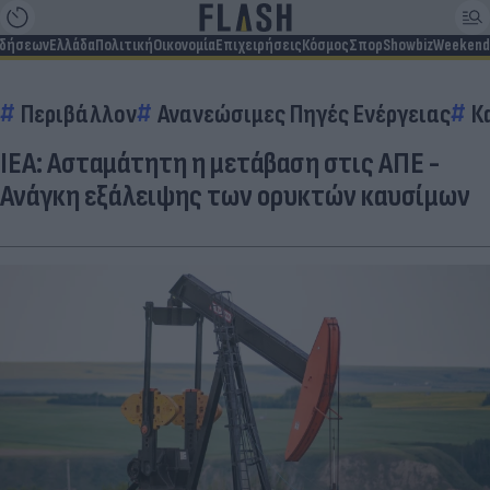
ιδήσεων
Ελλάδα
Πολιτική
Οικονομία
Επιχειρήσεις
Κόσμος
Σπορ
Showbiz
Weekend
Περιβάλλον
Ανανεώσιμες Πηγές Ενέργειας
Κ
ΙΕΑ: Ασταμάτητη η μετάβαση στις ΑΠΕ -
Ανάγκη εξάλειψης των ορυκτών καυσίμων