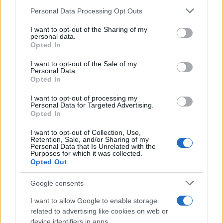
αντιμετωπίσει άνοδο της μέσης θερμοκρασίας κατά
Please note that this website/app uses one or more Google
Personal Data Processing Opt Outs
services and may gather and store information including but
2,4 βαθμούς Κελσίου έως το 2100.
not limited to your visit or usage behaviour. You may click to
I want to opt-out of the Sharing of my
personal data.
grant or deny consent to Google and its third-party tags to
Opted In
Και όλα αυτά καθώς οι ηγέτες του πλανήτη είχαν
use your data for below specified purposes in below Google
συμφωνήσει το 2015 να περιορίσουν την αύξηση
consent section.
I want to opt-out of the Sale of my
Personal Data.
της παγκόσμιας θερμοκρασίας “πολύ κάτω” από
Opted In
τους 2 βαθμούς Κελσίου και καλύτερα κάτω από
I want to opt-out of processing my
τον 1,5 βαθμό Κελσίου σε μία προσπάθεια να
Personal Data for Targeted Advertising.
Opted In
αποφευχθούν οι επικίνδυνες συνέπειες της
κλιματικής αλλαγής.
I want to opt-out of Collection, Use,
Retention, Sale, and/or Sharing of my
Personal Data that Is Unrelated with the
Purposes for which it was collected.
Οι παγκόσμιοι ηγέτες θα συναντηθούν στο
Opted Out
Ντουμπάι το Νοέμβριο για τη COP28 – τη Σύνοδο
του ΟΗΕ για το κλίμα – όπου όλοι ελπίζουν ότι θα
Google consents
δεσμευτούν σε πιο φιλόδοξους στόχους ώστε να
I want to allow Google to enable storage
αντιμετωπιστεί η κλιματική αλλαγή. Στόχος ακόμα
related to advertising like cookies on web or
device identifiers in apps.