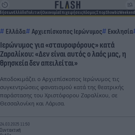
ιδήσεων
Ελλάδα
Πολιτική
Οικονομία
Επιχειρήσεις
Κόσμος
Σπορ
Showbiz
Weekend
Ελλάδα
Αρχιεπίσκοπος Ιερώνυμος
Εκκλησία
Ιερώνυμος για «σταυροφόρους» κατά
Ζαραλίκου: «Δεν είναι αυτός ο λαός μας, η
θρησκεία δεν απειλείται»
Αποδοκιμάζει ο Αρχιεπίσκοπος Ιερώνυμος τις
συγκεντρώσεις φανατισμού κατά της θεατρικής
παράστασης του Χριστόφορου Ζαραλίκου, σε
Θεσσαλονίκη και Λάρισα.
24.03.2025 11:50
Συντακτική