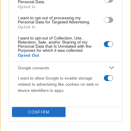
Personal Data.
Opted In
I want to opt-out of processing my
Personal Data for Targeted Advertising.
Opted In
I want to opt-out of Collection, Use,
Retention, Sale, and/or Sharing of my
Personal Data that Is Unrelated with the
Purposes for which it was collected.
Opted Out
Google consents
I want to allow Google to enable storage
related to advertising like cookies on web or
device identifiers in apps.
Marfin: «Δεν υπάρχει ταυτοποίηση, ίδια
εξέταση είχε γίνει και το 2022» λέει ο
CONFIRM
δικηγόρος της 46χρονης
08.08.2026