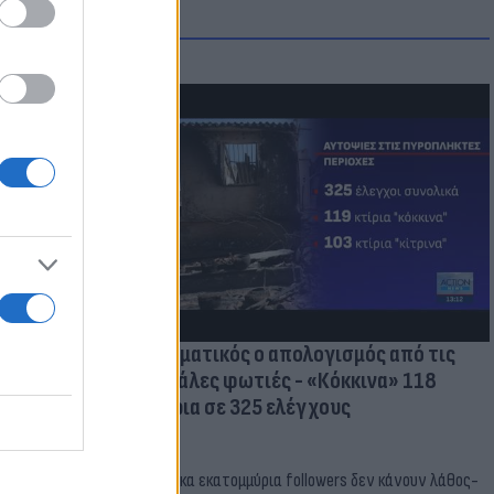
οικίδια! Οι
 στις
τικών ειδών
Δραματικός ο απολογισμός από τις
μεγάλες φωτιές - «Κόκκινα» 118
κτίρια σε 325 ελέγχους