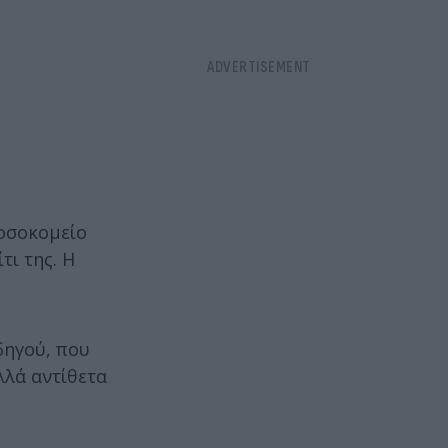
νοσοκομείο
τι της. Η
δηγού, που
λλά αντίθετα