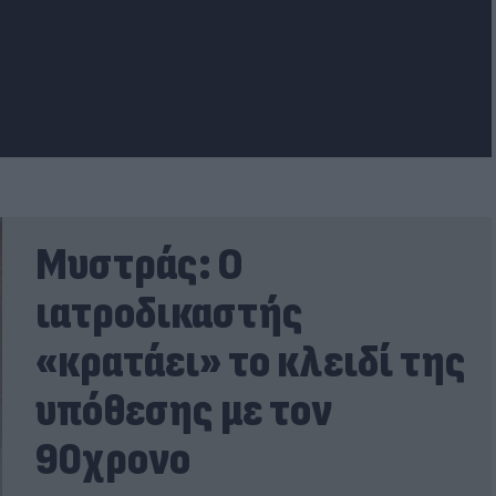
Μυστράς: Ο
ιατροδικαστής
«κρατάει» το κλειδί της
υπόθεσης με τον
90χρονο