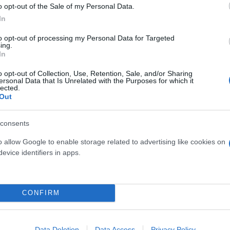
o opt-out of the Sale of my Personal Data.
In
to opt-out of processing my Personal Data for Targeted
ing.
In
o opt-out of Collection, Use, Retention, Sale, and/or Sharing
ersonal Data that Is Unrelated with the Purposes for which it
ός στην παρουσίαση του
Και οι μαϊμούδες έχουν κατ
lected.
άδες κόσμου στο γήπεδο
επιστήμονες ρίχνουν φως
Out
σπόρ (video)
"φιλίες" μεταξύ διαφορε
consents
o allow Google to enable storage related to advertising like cookies on
evice identifiers in apps.
CONFIRM
Data Deletion
Data Access
Privacy Policy