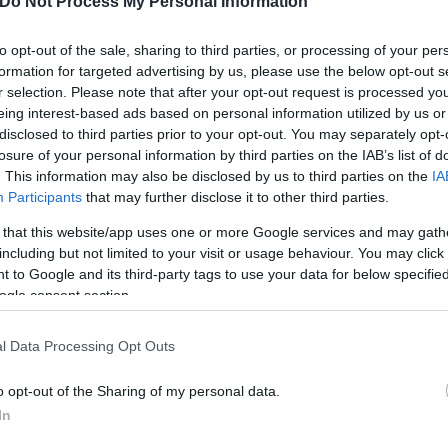
Do Not Process My Personal Information
to opt-out of the sale, sharing to third parties, or processing of your per
formation for targeted advertising by us, please use the below opt-out s
r selection. Please note that after your opt-out request is processed y
ο ανατράπηκε στη Θεσσαλονίκη - Νεκρός ο οδηγό
eing interest-based ads based on personal information utilized by us or
οτοσικλέτα - Σοβαρά τραυματισμένος ο δικυκλιστ
disclosed to third parties prior to your opt-out. You may separately opt-
έπεσε πάνω στα κιγκλιδώματα της γέφυρας
losure of your personal information by third parties on the IAB’s list of
. This information may also be disclosed by us to third parties on the
IA
ουμέντο από την παράσυρση της 23χρονης στο Ίλ
Participants
that may further disclose it to other third parties.
 that this website/app uses one or more Google services and may gath
including but not limited to your visit or usage behaviour. You may click 
 to Google and its third-party tags to use your data for below specifi
ogle consent section.
l Data Processing Opt Outs
o opt-out of the Sharing of my personal data.
In