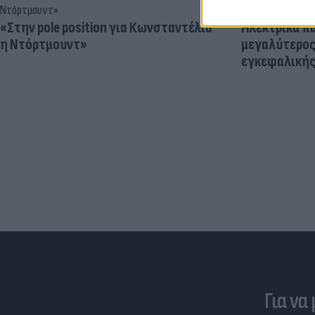
«Στην pole position για Κωνσταντέλια
Ηλεκτρικά πα
η Ντόρτμουντ»
μεγαλύτερος
εγκεφαλική
Για να