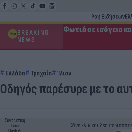
Ροή Ειδήσεων
Ελ
Φωτιά σε ισόγειο κ
BREAKING
NEWS
Ελλάδα
Τροχαίο
Ίλιον
Οδηγός παρέσυρε με το αυτ
Συντακτική
Κάνε κλικ και δες περισσότ
Ομάδα
Flash.gr