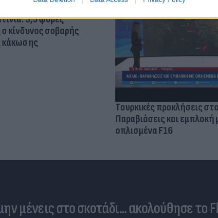
τίνια: 3,5 φορές
 ο κίνδυνος σοβαρής
ς κάκωσης
Τουρκικές προκλήσεις στο
Παραβιάσεις και εμπλοκή 
οπλισμένα F16
 μην μένεις στο σκοτάδι... ακολούθησε το F