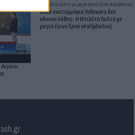
Δέκα εκατομμύρια followers δεν
κάνουν λάθος- Η Ντιλέτα Λεότα με
μαγιό έγινε ξανά viral (photos)
 Αιγαίο:
με
lash.gr