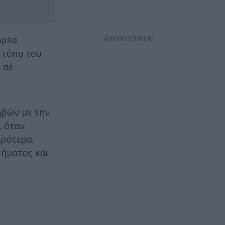
δρέα
 τόπο του
 σε
ηβών με την
, όταν
ιρότερα,
χήματος και