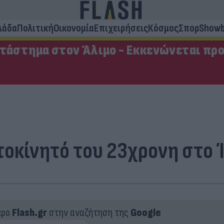
λάδα
Πολιτική
Οικονομία
Επιχειρήσεις
Κόσμος
Σπορ
Showb
ατάστημα στον Άλιμο - Εκκενώνεται πρ
οκίνητό του 23χρονη στο Ί
ερο
Flash.gr
στην αναζήτηση της
Google