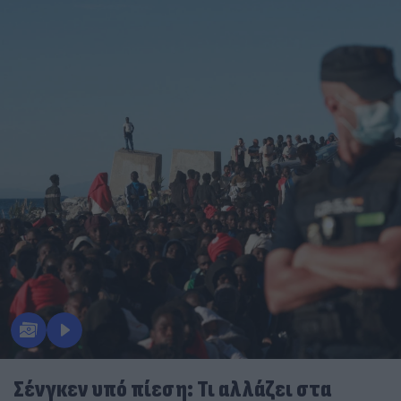
Σένγκεν υπό πίεση: Τι αλλάζει στα