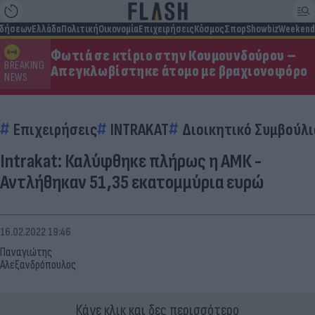
ιδήσεων
Ελλάδα
Πολιτική
Οικονομία
Επιχειρήσεις
Κόσμος
Σπορ
Showbiz
Weekend
Φωτιά σε κτίριο στην Κουμουνδούρου –
BREAKING
Απεγκλωβίστηκε άτομο με βραχιονοφόρο
NEWS
Επιχειρήσεις
INTRAKAT
Διοικητικό Συμβούλι
Intrakat: Καλύφθηκε πλήρως η ΑΜΚ -
Αντλήθηκαν 51,35 εκατομμύρια ευρώ
16.02.2022 19:46
Παναγιώτης
Αλεξανδρόπουλος
Κάνε κλικ και δες περισσότερο