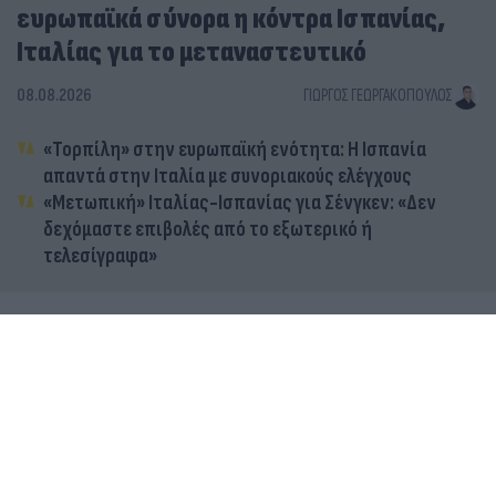
ευρωπαϊκά σύνορα η κόντρα Ισπανίας,
Ιταλίας για το μεταναστευτικό
08.08.2026
ΓΙΏΡΓΟΣ ΓΕΩΡΓΑΚΌΠΟΥΛΟΣ
«Τορπίλη» στην ευρωπαϊκή ενότητα: Η Ισπανία
απαντά στην Ιταλία με συνοριακούς ελέγχους
«Μετωπική» Ιταλίας-Ισπανίας για Σένγκεν: «Δεν
δεχόμαστε επιβολές από το εξωτερικό ή
τελεσίγραφα»