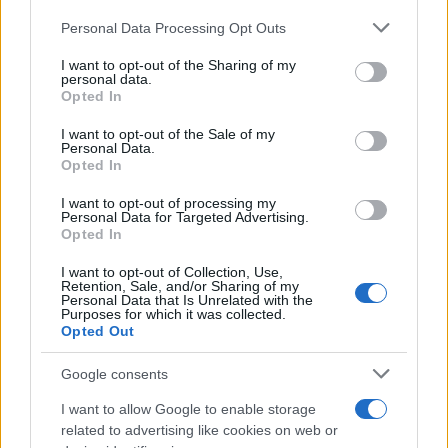
Δεδομένου ότι ο αριθμός Νέων Μετοχών για τις
Please note that this website/app uses one or more Google
Personal Data Processing Opt Outs
οποίες υποβλήθηκε αίτηση εγγραφής από
services and may gather and store information including but
ασκήσαντες το δικαίωμα προεγγραφής υπερέβη
not limited to your visit or usage behaviour. You may click to
I want to opt-out of the Sharing of my
personal data.
τον αριθμό των Νέων Μετοχών που έμειναν
grant or deny consent to Google and its third-party tags to
Opted In
use your data for below specified purposes in below Google
αδιάθετες κατόπιν ικανοποίησης των ασκηθέντων
consent section.
I want to opt-out of the Sale of my
δικαιωμάτων προτίμησης, οι ως άνω 368.455 Νέες
Personal Data.
Μετοχές διατέθηκαν στους ασκήσαντες το
Opted In
δικαίωμα προεγγραφής επενδυτές κατ’ αναλογία
I want to opt-out of processing my
του αριθμού Νέων Μετοχών για τις οποίες
Personal Data for Targeted Advertising.
Opted In
άσκησαν το δικαίωμα προεγγραφής.
I want to opt-out of Collection, Use,
Retention, Sale, and/or Sharing of my
Personal Data that Is Unrelated with the
Purposes for which it was collected.
Opted Out
Συνεπώς, δεν απέμειναν αδιάθετες Νέες Μετοχές
Google consents
προς διάθεση από το Διοικητικό Συμβούλιο.
I want to allow Google to enable storage
Συνεπεία των ανωτέρω και της από 16.02.2022
related to advertising like cookies on web or
απόφασης του Διοικητικού Συμβουλίου της