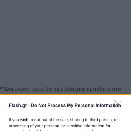
"Είδα υλικό. Και είδα πώς βγάζατε εμπάθεια στο
πρόσωπό μου. Για αυτό και η οικογένειά μου
ενοχλήθηκε. Στεναχωρήθηκε και σταμάτησε να σας
Flash.gr -
Do Not Process My Personal Information
παρακολουθεί". Με αυτά τα λόγια ο Τζεϊμς
Καφετζής επιτέθηκε στην Ιωάννα Μαλέσκου και στο
If you wish to opt-out of the sale, sharing to third parties, or
processing of your personal or sensitive information for
πάνελ της για τα σχόλια που έκαναν κατά την