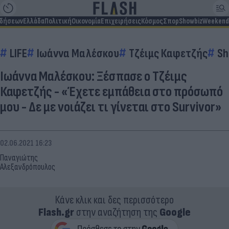
ιδήσεων
Ελλάδα
Πολιτική
Οικονομία
Επιχειρήσεις
Κόσμος
Σπορ
Showbiz
Weekend
LIFE
Ιωάννα Μαλέσκου
Τζέιμς Καφετζής
Sh
Ιωάννα Μαλέσκου: Ξέσπασε ο Τζέιμς
Καφετζής - «Έχετε εμπάθεια στο πρόσωπό
μου - Δε με νοιάζει τι γίνεται στο Survivor»
02.06.2021 16:23
Παναγιώτης
Αλεξανδρόπουλος
Κάνε κλικ και δες περισσότερο
Flash.gr
στην αναζήτηση της
Google