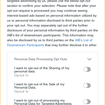
targeted advertising by us, please use the below opt-out
διάρκεια της παρουσίας του στο παιχνίδι.
section to confirm your selection. Please note that after your
opt-out request is processed you may continue seeing
interest-based ads based on personal information utilized by
Η διαμάχη Τζέιμς - Μαλέσκου μετά το 6ο λεπτό
us or personal information disclosed to third parties prior to
your opt-out. You may separately opt-out of the further
disclosure of your personal information by third parties on the
IAB’s list of downstream participants. This information may
also be disclosed by us to third parties on the
IAB’s List of
Downstream Participants
that may further disclose it to other
third parties.
Please note that this website/app uses one or more Google
Personal Data Processing Opt Outs
services and may gather and store information including but
not limited to your visit or usage behaviour. You may click to
I want to opt-out of the Sharing of my
personal data.
grant or deny consent to Google and its third-party tags to
Opted In
use your data for below specified purposes in below Google
consent section.
I want to opt-out of the Sale of my
Personal Data.
Opted In
I want to opt-out of processing my
Personal Data for Targeted Advertising.