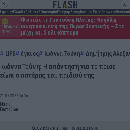
ιδήσεων
Ελλάδα
Πολιτική
Οικονομία
Επιχειρήσεις
Κόσμος
Σπορ
Showbiz
Weekend
Φωτιά στη Γαστούνη Ηλείας: Μεγάλη
κινητοποίηση της Πυροσβεστικής – Στη
BREAKING
μάχη και 3 ελικόπτερα
NEWS
LIFE
έγκυος
Ιωάννα Τούνη
Δημήτρης Αλεξά
Ιωάννα Τούνη: Η απάντηση για το ποιος
είναι ο πατέρας του παιδιού της
21.07.2022 14:14
Μαρία
Ευσταθίου
Κάνε κλικ και δες περισσότερο