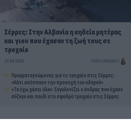
Σέρρες: Στην Αλβανία η κηδεία μητέρας
και γιου που έχασαν τη ζωή τους σε
τροχαίο
10.08.2026
ΕΛΈΝΗ ΚΑΡΑΘΆΝΟΥ
Πραγματογνώμονας για το τροχαίο στις Σέρρες:
«Κάτι απέσπασε την προσοχή του οδηγού»
«Τα έχω χάσει όλα»: Συγκλονίζει ο άνδρας που έχασε
σύζυγο και παιδί στο σφοδρό τροχαίο στις Σέρρες