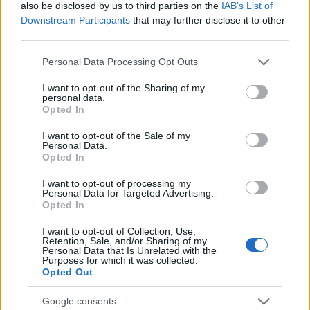
also be disclosed by us to third parties on the
IAB’s List of
Downstream Participants
that may further disclose it to other
third parties.
Please note that this website/app uses one or more Google
Personal Data Processing Opt Outs
services and may gather and store information including but
not limited to your visit or usage behaviour. You may click to
I want to opt-out of the Sharing of my
personal data.
grant or deny consent to Google and its third-party tags to
Opted In
use your data for below specified purposes in below Google
consent section.
I want to opt-out of the Sale of my
Personal Data.
Opted In
I want to opt-out of processing my
Personal Data for Targeted Advertising.
Opted In
I want to opt-out of Collection, Use,
Retention, Sale, and/or Sharing of my
Personal Data that Is Unrelated with the
Ποιος είναι ο πατέρας;
Purposes for which it was collected.
Opted Out
Εσύ ποιος λες;
Google consents