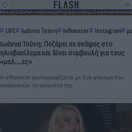
ιδήσεων
Ελλάδα
Πολιτική
Οικονομία
Επιχειρήσεις
Κόσμος
Σπορ
Showbiz
Weekend
LIFE
Ιωάννα Τούνη
Influencer
Instagram
μ
Ιωάννα Τούνη: Ποζάρει σε σκάφος στο
ηλιοβασίλεμα και δίνει συμβουλή για τους
«μαλ....ες»
Η influencer φωτογραφίζεται με ένα φόρεμα που
αναδεικνύει τη σιλουέτα της.