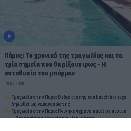
Πάρος: Το χρονικό της τραγωδίας και τα
τρία σημεία που θα ρίξουν φως - Η
αυτοθυσία του μπάρμαν
08.08.2026
Τραγωδία στην Πάρο: Ο ιδιοκτήτης του beach bar είχε
δηλωθεί ως ναυαγοσώστης
Τραγωδία στην Πάρο: Πνίγηκε 4χρονο παιδί σε πισίνα
– Προσήχθησαν γονείς και ιδιοκτήτης