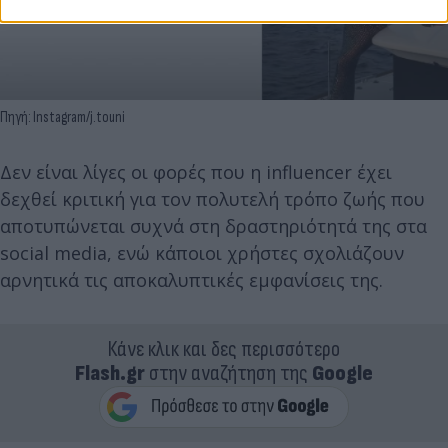
Πηγή: Instagram/j.touni
Δεν είναι λίγες οι φορές που η influencer έχει
δεχθεί κριτική για τον πολυτελή τρόπο ζωής που
αποτυπώνεται συχνά στη δραστηριότητά της στα
social media, ενώ κάποιοι χρήστες σχολιάζουν
αρνητικά τις αποκαλυπτικές εμφανίσεις της.
Κάνε κλικ και δες περισσότερο
Flash.gr
στην αναζήτηση της
Google