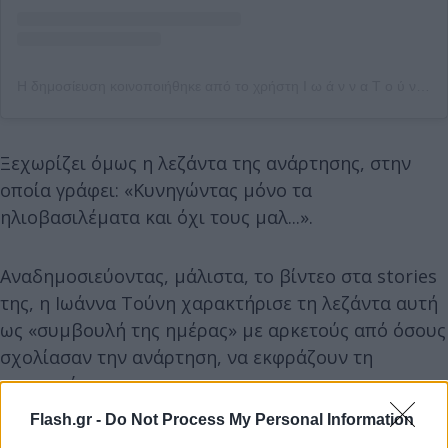
Η δημοσίευση κοινοποιήθηκε από το χρήστη Ι ω ά ν ν α Τ ο ύ ν η (@j.touni)
Ξεχωρίζει όμως η λεζάντα της ανάρτησης, στην
οποία γράφει: «Κυνηγώντας μόνο τα
ηλιοβασιλέματα και όχι τους μαλ...».
Αναδημοσιεύοντας, μάλιστα, το βίντεο στα stories
της, η Ιωάννα Τούνη χαρακτήρισε τη λεζάντα αυτή
ως «συμβουλή της ημέρας» με αρκετούς από όσους
σχολίασαν την ανάρτηση, να εκφράζουν τη
συμφωνία τους.
Flash.gr -
Do Not Process My Personal Information