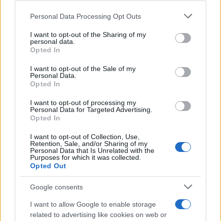
Please note that this website/app uses one or more Google
Personal Data Processing Opt Outs
Οι δυο τραυματιοφορείς που ενέχονται στην
services and may gather and store information including but
not limited to your visit or usage behaviour. You may click to
I want to opt-out of the Sharing of my
υπόθεση θα δικαστούν χωριστά τις επόμενες
personal data.
grant or deny consent to Google and its third-party tags to
εβδομάδες, κατά το CNN.
Opted In
use your data for below specified purposes in below Google
consent section.
I want to opt-out of the Sale of my
Personal Data.
Η υπόθεση αρχικά είχε μπει στο αρχείο χωρίς
Opted In
συνέχεια, όμως ο κυβερνήτης του Κολοράντο, ο
I want to opt-out of processing my
Τζάρεντ Πόλις, ζήτησε να ξαναρχίσουν έρευνες τον
Personal Data for Targeted Advertising.
Ιούνιο του 2020, αφού συναντήθηκε με την
Opted In
οικογένεια του εκλιπόντα. Αίτηση να ανοίξει ξανά ο
I want to opt-out of Collection, Use,
Retention, Sale, and/or Sharing of my
φάκελος του Ελάιτζα Μακλέιν εξάλλου είχε
Personal Data that Is Unrelated with the
Purposes for which it was collected.
συγκεντρώσει πάνω από τρία εκατομμύρια
Opted Out
υπογραφές.
Google consents
I want to allow Google to enable storage
related to advertising like cookies on web or