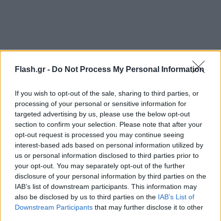
Flash.gr -
Do Not Process My Personal Information
If you wish to opt-out of the sale, sharing to third parties, or
processing of your personal or sensitive information for
targeted advertising by us, please use the below opt-out
section to confirm your selection. Please note that after your
Αστυνομικός είπε πως ο Elijah McClain που δεν
opt-out request is processed you may continue seeing
interest-based ads based on personal information utilized by
οπλοφορούσε, προσπάθησε να του αρπάξει το
us or personal information disclosed to third parties prior to
πιστόλι κατά τη διάρκεια της σύλληψης. Σύμφωνα
your opt-out. You may separately opt-out of the further
με την οικογένεια του θύματος, ο νεαρός είχε απλά
disclosure of your personal information by third parties on the
IAB’s list of downstream participants. This information may
βγει να αγοράσει αναψυκτικό και φόραγε συχνά
also be disclosed by us to third parties on the
IAB’s List of
μάσκα του σκι για να μην κρυώνει, καθώς έπασχε
Downstream Participants
that may further disclose it to other
από αναιμία.
third parties.