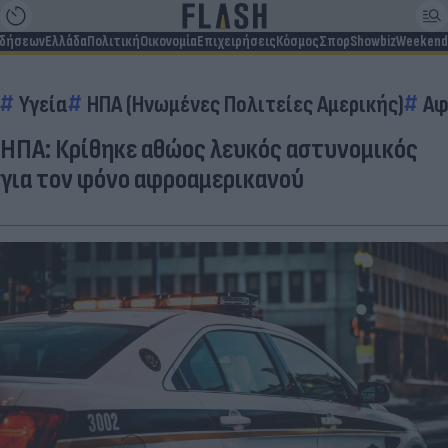
ιδήσεων
Ελλάδα
Πολιτική
Οικονομία
Επιχειρήσεις
Κόσμος
Σπορ
Showbiz
Weekend
Υγεία
ΗΠΑ (Ηνωμένες Πολιτείες Αμερικής)
Αφ
ΗΠΑ: Κρίθηκε αθώος λευκός αστυνομικός
για τον φόνο αφροαμερικανού