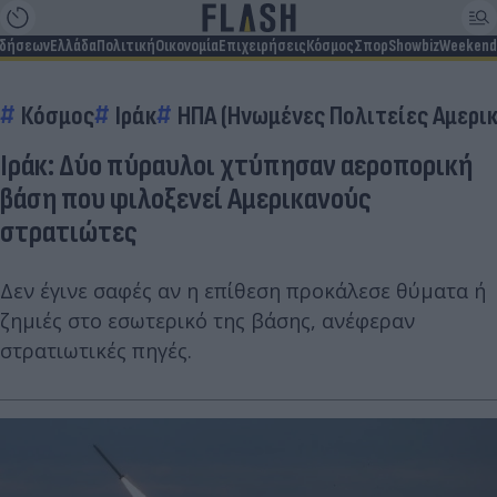
ιδήσεων
Ελλάδα
Πολιτική
Οικονομία
Επιχειρήσεις
Κόσμος
Σπορ
Showbiz
Weekend
Κόσμος
Ιράκ
ΗΠΑ (Ηνωμένες Πολιτείες Αμερι
Ιράκ: Δύο πύραυλοι χτύπησαν αεροπορική
βάση που φιλοξενεί Αμερικανούς
στρατιώτες
Δεν έγινε σαφές αν η επίθεση προκάλεσε θύματα ή
ζημιές στο εσωτερικό της βάσης, ανέφεραν
στρατιωτικές πηγές.