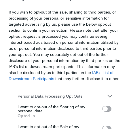
07.08.2026
ΓΙΏΡΓΟΣ ΓΕΩΡΓΑΚΌΠΟΥΛΟΣ
If you wish to opt-out of the sale, sharing to third parties, or
processing of your personal or sensitive information for
targeted advertising by us, please use the below opt-out
section to confirm your selection. Please note that after your
opt-out request is processed you may continue seeing
interest-based ads based on personal information utilized by
us or personal information disclosed to third parties prior to
your opt-out. You may separately opt-out of the further
disclosure of your personal information by third parties on the
IAB’s list of downstream participants. This information may
also be disclosed by us to third parties on the
IAB’s List of
Downstream Participants
that may further disclose it to other
third parties.
Please note that this website/app uses one or more Google
Personal Data Processing Opt Outs
services and may gather and store information including but
Ιαπωνία: Απίθανο βίντεο από χειρουργείο τη
not limited to your visit or usage behaviour. You may click to
I want to opt-out of the Sharing of my
personal data.
grant or deny consent to Google and its third-party tags to
στιγμή του σεισμού 7,1 Ρίχτερ - Αγκάλιασαν τον
Opted In
use your data for below specified purposes in below Google
ασθενή
consent section.
I want to opt-out of the Sale of my