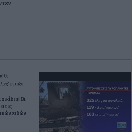
ντεν
οικίδια! Οι
 στις
τικών ειδών