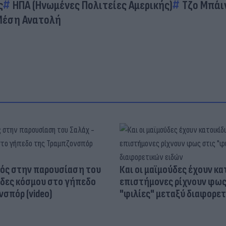
ς
ΗΠΑ (Ηνωμένες Πολιτείες Αμερικής)
Τζο Μπάι
Μέση Ανατολή
ός στην παρουσίαση του
Και οι μαϊμούδες έχουν κατ
άδες κόσμου στο γήπεδο
επιστήμονες ρίχνουν φως
σπόρ (video)
"φιλίες" μεταξύ διαφορε