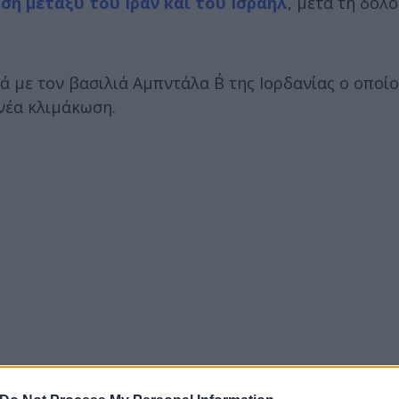
ση μεταξύ του Ιράν και του Ισραήλ
, μετά τη δολ
 με τον βασιλιά Αμπντάλα Β΄ της Ιορδανίας ο οποίο
νέα κλιμάκωση.