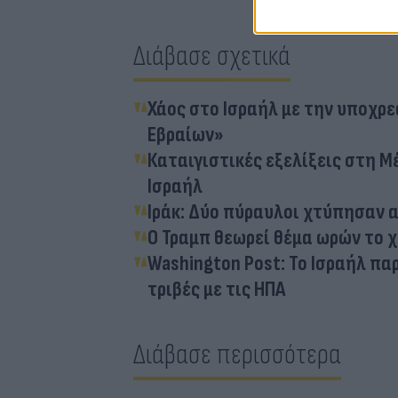
Διάβασε σχετικά
Χάος στο Ισραήλ με την υποχρ
Εβραίων»
Καταιγιστικές εξελίξεις στη Μ
Ισραήλ
Ιράκ: Δύο πύραυλοι χτύπησαν 
Ο Τραμπ θεωρεί θέμα ωρών το χ
Washington Post: Το Ισραήλ πα
τριβές με τις ΗΠΑ
Διάβασε περισσότερα