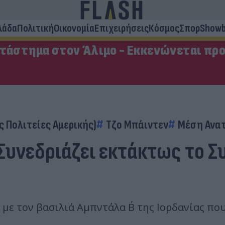
λάδα
Πολιτική
Οικονομία
Επιχειρήσεις
Κόσμος
Σπορ
Showb
ατάστημα στον Άλιμο - Εκκενώνεται πρ
 Πολιτείες Αμερικής)
Τζο Μπάιντεν
Μέση Ανα
 Συνεδριάζει εκτάκτως το 
με τον βασιλιά Αμπντάλα Β΄ της Ιορδανίας πο