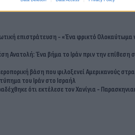
εωτική επιστράτευση - «Ένα φρικτό Ολοκαύτωμα
έση Ανατολή: Ένα βήμα το Ιράν πριν την επίθεση 
αεροπορική βάση που φιλοξενεί Αμερικανούς στρ
τύπημα του Ιράν στο Ισραήλ
ραδέχθηκε ότι εκτέλεσε τον Χανίγια - Παρασκηνια