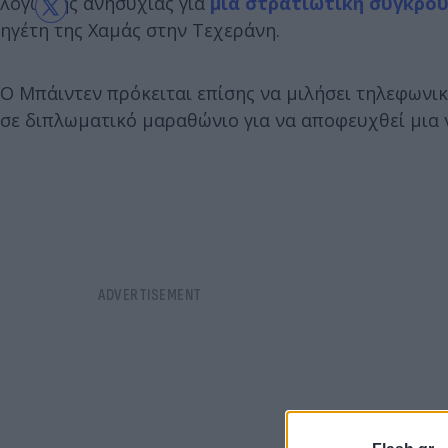
λόγω της ανησυχίας για
μια στρατιωτική σύγκρου
ηγέτη της Χαμάς στην Τεχεράνη.
Ο Μπάιντεν πρόκειται επίσης να μιλήσει τηλεφωνικά
σε διπλωματικό μαραθώνιο για να αποφευχθεί μια 