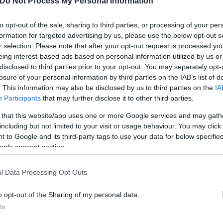
Do Not Process My Personal Information
σφαλείας στον Λευκό Οίκο είναι προγραμματισμένη 
 Χάρις.
to opt-out of the sale, sharing to third parties, or processing of your per
formation for targeted advertising by us, please use the below opt-out s
r selection. Please note that after your opt-out request is processed y
 ενισχύουν την παρουσία τους στην περιοχή της Μ
eing interest-based ads based on personal information utilized by us or
disclosed to third parties prior to your opt-out. You may separately opt-
σκάφη, ώστε να προστατεύσουν τις δυνάμεις τους κ
losure of your personal information by third parties on the IAB’s list of
υ Ιράν, της Χαμάς και της Χεζμπολάχ.
. This information may also be disclosed by us to third parties on the
IA
Participants
that may further disclose it to other third parties.
 that this website/app uses one or more Google services and may gath
including but not limited to your visit or usage behaviour. You may click 
 to Google and its third-party tags to use your data for below specifi
ogle consent section.
l Data Processing Opt Outs
o opt-out of the Sharing of my personal data.
In