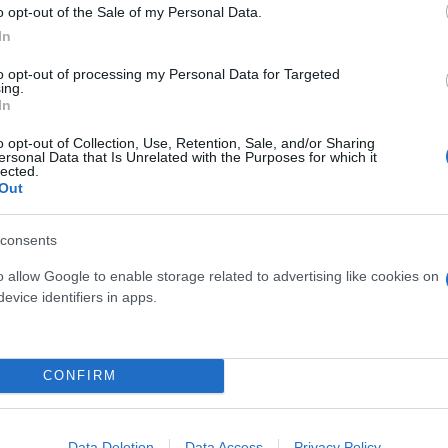
o opt-out of the Sale of my Personal Data.
In
ην Κυριακή, ο επικεφαλής της αμερικανικής διπλω
to opt-out of processing my Personal Data for Targeted
ing.
του –σύμφωνα με τον ιστότοπο Axios– ότι το Ιράν κ
In
αήλ μέσα στις επόμενες 24-48 ώρες, δηλαδή ακόμη
o opt-out of Collection, Use, Retention, Sale, and/or Sharing
ersonal Data that Is Unrelated with the Purposes for which it
lected.
Out
α έχουν καλέσει τους πολίτες τους να φύγουν αμέσ
νία ετοιμάζεται επίσης να απομακρύνει τους πολίτε
consents
ης.
o allow Google to enable storage related to advertising like cookies on
evice identifiers in apps.
ερο
Flash.gr
στην αναζήτηση της
Google
CONFIRM
Data Deletion
Data Access
Privacy Policy