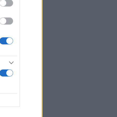
ματίας
αι η
 και σήμερα
ως από τον
ς της από