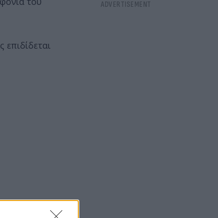
οφονία του
ς επιδίδεται