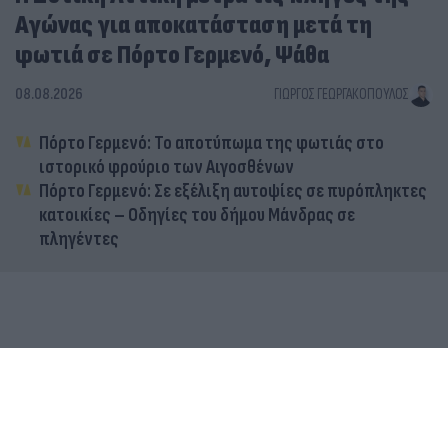
Αγώνας για αποκατάσταση μετά τη
φωτιά σε Πόρτο Γερμενό, Ψάθα
08.08.2026
ΓΙΏΡΓΟΣ ΓΕΩΡΓΑΚΌΠΟΥΛΟΣ
Πόρτο Γερμενό: Το αποτύπωμα της φωτιάς στο
ιστορικό φρούριο των Αιγοσθένων
Πόρτο Γερμενό: Σε εξέλιξη αυτοψίες σε πυρόπληκτες
κατοικίες – Οδηγίες του δήμου Μάνδρας σε
πληγέντες