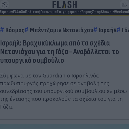
ιδήσεων
Ελλάδα
Πολιτική
Οικονομία
Επιχειρήσεις
Κόσμος
Σπορ
Showbiz
Weekend
Κόσμος
Μπέντζαμιν Νετανιάχου
Ισραήλ
Γά
Ισραήλ: Βραχυκύκλωμα από τα σχέδια
Νετανιάχου για τη Γάζα - Αναβάλλεται το
υπουργικό συμβούλιο
Σύμφωνα με τον Guardian o Ισραηλινός
πρωθυπουργός προχώρησε σε αναβολή της
συνεδρίασης του υπουργικού συμβουλίου εν μέσω
της έντασης που προκαλούν τα σχέδια του για τη
Γάζα.