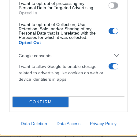
για κατάπαυση του πυρός με αντάλλαγμα την
I want to opt-out of processing my
Personal Data for Targeted Advertising.
απελευθέρωση των μισών από τους
Opted In
εναπομείναντες ζωντανούς ομήρους είχε αποτύχει.
I want to opt-out of Collection, Use,
Retention, Sale, and/or Sharing of my
Personal Data that Is Unrelated with the
Το σχέδιο Νετανιάχου
Purposes for which it was collected.
Opted Out
Όπως
αναφέρει ο Guardian
, στο επίκεντρο του
Google consents
σχεδίου Νετανιάχου η ιδέα ότι, περικυκλώνοντας
περιοχές όπου πιστεύεται ότι κρατούνται όμηροι,
I want to allow Google to enable storage
related to advertising like cookies on web or
οι ισραηλινές δυνάμεις μπορούν να εισβάλουν στις
device identifiers in apps.
περιοχές αυτές και να σώσουν τους αιχμαλώτους,
μια πολιτική που έχει αποτύχει σε γενικές γραμμές
κατά τη διάρκεια των δύο τελευταίων ετών του
CONFIRM
πολέμου.
Data Deletion
Data Access
Privacy Policy
Εν μέσω αμφιβολιών σχετικά με την εφαρμογή
μιας ευρύτερης επίθεσης, ορισμένοι έχουν