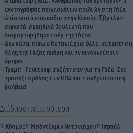
Αποκάλυψη BILD: «Άνθρωπος του Ερντογάν» ο
φωτογράφος πεινασμένων παιδιών στη Γάζα
Απίστευτο επεισόδιο στην Κνεσέτ: Έβγαλαν
σηκωτό Ισραηλινό βουλευτή που
διαμαρτυρήθηκε υπέρ της Γάζας
Δεν κάνει πίσω ο Νετανιάχου: Θέλει κατάκτηση
όλης της Γάζας ακόμη και αν κινδυνεύσουν
όμηροι
Τραμπ - Γουίτκοφ συζήτησαν για τη Γάζα: Στο
τραπέζι ο ρόλος των ΗΠΑ και η ανθρωπιστική
βοήθεια
Διάβασε περισσότερα
Κόσμος
Μπέντζαμιν Νετανιάχου
Ισραήλ