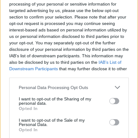
processing of your personal or sensitive information for
targeted advertising by us, please use the below opt-out
section to confirm your selection. Please note that after your
Ισραηλινοί αξιωματούχοι δήλωσαν ότι ο
opt-out request is processed you may continue seeing
Νετανιάχου συζήτησε ένα σχέδιο με τον Λευκό
interest-based ads based on personal information utilized by
us or personal information disclosed to third parties prior to
Οίκο, καθώς προσπάθησε να παρουσιάσει τη Χαμάς
your opt-out. You may separately opt-out of the further
ότι απομακρύνθηκε από τις διαπραγματεύσεις για
disclosure of your personal information by third parties on the
την κατάπαυση του πυρός, έναν ισχυρισμό που
IAB’s list of downstream participants. This information may
αρνήθηκε η Χαμάς, η οποία κατηγόρησε το Ισραήλ
also be disclosed by us to third parties on the
IAB’s List of
Downstream Participants
that may further disclose it to other
για το παρατεταμένο αδιέξοδο.
third parties.
Please note that this website/app uses one or more Google
Personal Data Processing Opt Outs
Ενώ η κυβέρνηση Τραμπ δεν έχει σχολιάσει την
services and may gather and store information including but
πρόταση Νετανιάχου, της δόθηκε κάποια
not limited to your visit or usage behaviour. You may click to
I want to opt-out of the Sharing of my
personal data.
αξιοπιστία από τα σχόλια που διέρρευσαν από τον
grant or deny consent to Google and its third-party tags to
Opted In
use your data for below specified purposes in below Google
Αμερικανό απεσταλμένο Στιβ Γουίτκοφ προς τις
consent section.
I want to opt-out of the Sale of my
οικογένειες των Ισραηλινών ομήρων το
Personal Data.
Σαββατοκύριακο, υπονοώντας ότι η πρότασή του
Opted In