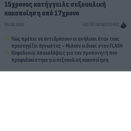
15χρονος κατήγγειλε σεξουαλική
κακοποίηση από 17χρονο
09.08.2026
ΚΏΣΤΑΣ ΠΑΠΑΔΌΠΟΥΛΟΣ
Πώς πρέπει να αντιδράσουν οι ανήλικοι όταν τους
προσεγγίζει άγνωστος – Μιλούν ειδικοί στον FLASH
Κεφαλονιά: Αποκαλύψεις για τον προπονητή που
προφυλακίστηκε για σεξουαλική κακοποίηση