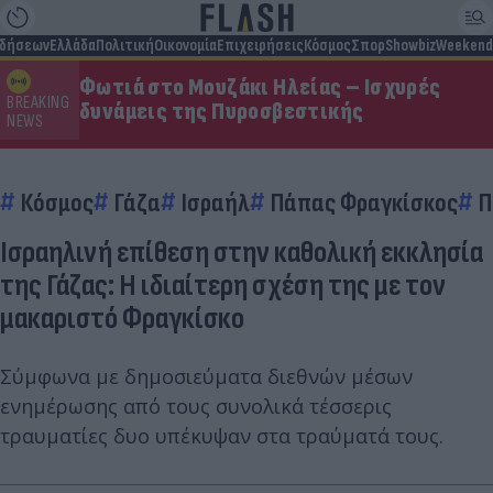
ιδήσεων
Ελλάδα
Πολιτική
Οικονομία
Επιχειρήσεις
Κόσμος
Σπορ
Showbiz
Weekend
Φωτιά στο Μουζάκι Ηλείας – Ισχυρές
BREAKING
δυνάμεις της Πυροσβεστικής
NEWS
Κόσμος
Γάζα
Ισραήλ
Πάπας Φραγκίσκος
Π
Ισραηλινή επίθεση στην καθολική εκκλησία
της Γάζας: Η ιδιαίτερη σχέση της με τον
μακαριστό Φραγκίσκο
Σύμφωνα με δημοσιεύματα διεθνών μέσων
ενημέρωσης από τους συνολικά τέσσερις
τραυματίες δυο υπέκυψαν στα τραύματά τους.