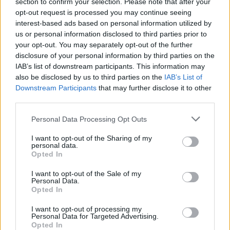
section to confirm your selection. Please note that after your
εγκαταλείψουμε ποτέ».
opt-out request is processed you may continue seeing
interest-based ads based on personal information utilized by
us or personal information disclosed to third parties prior to
Σύμφωνα με το Καθολικό πρακτορείο ειδήσεων SIR,
your opt-out. You may separately opt-out of the further
disclosure of your personal information by third parties on the
η Εκκλησία της Αγίας Οικογένειας φιλοξενεί αυτή
IAB’s list of downstream participants. This information may
τη στιγμή περίπου 500 εκτοπισμένους Χριστιανούς.
also be disclosed by us to third parties on the
IAB’s List of
Downstream Participants
that may further disclose it to other
third parties.
Ο
Πάπας Λέων
ΙΔ' επανέβαλε τις εκκλήσεις του για
«άμεση κατάπαυση του πυρός» στη Γάζα μετά από
Please note that this website/app uses one or more Google
Personal Data Processing Opt Outs
services and may gather and store information including but
στρατιωτική επίθεση στην Καθολική Ενορία της
not limited to your visit or usage behaviour. You may click to
I want to opt-out of the Sharing of my
Αγίας Οικογένειας.
personal data.
grant or deny consent to Google and its third-party tags to
Opted In
use your data for below specified purposes in below Google
consent section.
I want to opt-out of the Sale of my
Personal Data.
Opted In
I want to opt-out of processing my
Personal Data for Targeted Advertising.
Opted In