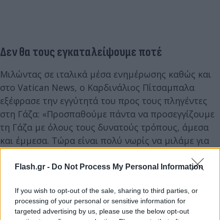
Δεν θα τους εγκαταλείψουμε ποτέ
Μιλώντας σε ιταλικά μέσα ενημέρωσης καθώς και
στο Vatican News, ο Καρδινάλιος Πίτσαμπαλα
εξέφρασε την εγγύτητά του προς τους πληγέντες
στη Γάζα: «Προσπαθούμε πάντα να προσεγγίζουμε
τη Γάζα με όλους τους δυνατούς τρόπους, άμεσα
και έμμεσα. Τώρα είναι πολύ νωρίς να μιλάμε για
όλα αυτά, πρέπει να καταλάβουμε τι συνέβη, τι
πρέπει να γίνει, ειδικά για να προστατεύσουμε τον
Flash.gr -
Do Not Process My Personal Information
λαό μας, και φυσικά να προσπαθήσουμε να
If you wish to opt-out of the sale, sharing to third parties, or
διασφαλίσουμε ότι αυτά τα πράγματα δεν θα
processing of your personal or sensitive information for
ξανασυμβούν. Στη συνέχεια θα δούμε πώς θα
targeted advertising by us, please use the below opt-out
συνεχίσουμε, αλλά σίγουρα δεν θα τους