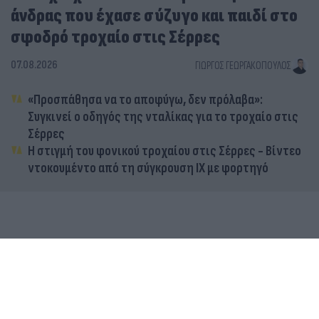
άνδρας που έχασε σύζυγο και παιδί στο
σφοδρό τροχαίο στις Σέρρες
07.08.2026
ΓΙΏΡΓΟΣ ΓΕΩΡΓΑΚΌΠΟΥΛΟΣ
«Προσπάθησα να το αποφύγω, δεν πρόλαβα»:
Συγκινεί ο οδηγός της νταλίκας για το τροχαίο στις
Σέρρες
Η στιγμή του φονικού τροχαίου στις Σέρρες - Βίντεο
ντοκουμέντο από τη σύγκρουση ΙΧ με φορτηγό