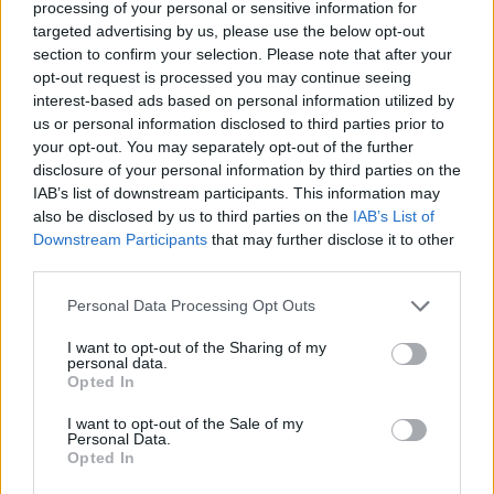
processing of your personal or sensitive information for
πρωθυπουργός.
targeted advertising by us, please use the below opt-out
section to confirm your selection. Please note that after your
opt-out request is processed you may continue seeing
interest-based ads based on personal information utilized by
us or personal information disclosed to third parties prior to
your opt-out. You may separately opt-out of the further
disclosure of your personal information by third parties on the
IAB’s list of downstream participants. This information may
also be disclosed by us to third parties on the
IAB’s List of
Downstream Participants
that may further disclose it to other
third parties.
Please note that this website/app uses one or more Google
Personal Data Processing Opt Outs
services and may gather and store information including but
not limited to your visit or usage behaviour. You may click to
I want to opt-out of the Sharing of my
personal data.
grant or deny consent to Google and its third-party tags to
Opted In
use your data for below specified purposes in below Google
consent section.
I want to opt-out of the Sale of my
Personal Data.
Opted In