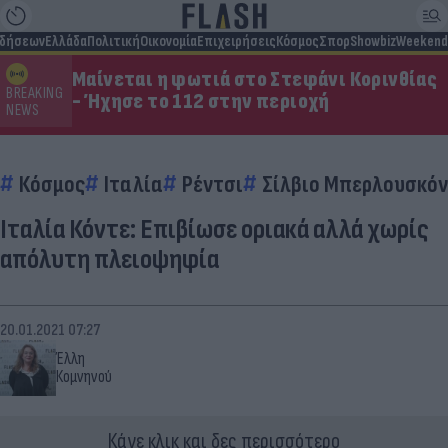
ιδήσεων
Ελλάδα
Πολιτική
Οικονομία
Επιχειρήσεις
Κόσμος
Σπορ
Showbiz
Weekend
Μαίνεται η φωτιά στο Στεφάνι Κορινθίας
BREAKING
- Ήχησε το 112 στην περιοχή
NEWS
Κόσμος
Ιταλία
Ρέντσι
Σίλβιο Μπερλουσκόν
Ιταλία Κόντε: Επιβίωσε οριακά αλλά χωρίς
απόλυτη πλειοψηφία
20.01.2021 07:27
Έλλη
Κομνηνού
Κάνε κλικ και δες περισσότερο