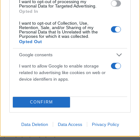
I want to opt-out of processing my
Personal Data for Targeted Advertising.
Opted In
I want to opt-out of Collection, Use,
Retention, Sale, and/or Sharing of my
Personal Data that Is Unrelated with the
Purposes for which it was collected.
Opted Out
Google consents
I want to allow Google to enable storage
related to advertising like cookies on web or
device identifiers in apps.
«Δεν μπορείτε να αλλάζετε συνεχώς ιδέες, για να
κρατήσετε την πολυθρόνα σας. Πρέπει να βρείτε
την δύναμη να κάνετε κάτι το διαφορετικό», τόνισε
CONFIRM
ο ιδρυτής της «Ζωντανής Ιταλίας». Τέλος, του
ζήτησε, τις αμέσως επόμενες εβδομάδες, «να βάλει
Data Deletion
Data Access
Privacy Policy
στο επίκεντρο της δράσης του τις ιδέες, και όχι τις
προσφορές κυβερνητικών θέσεων».