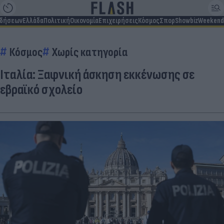
ιδήσεων
Ελλάδα
Πολιτική
Οικονομία
Επιχειρήσεις
Κόσμος
Σπορ
Showbiz
Weekend
Κόσμος
Χωρίς κατηγορία
Ιταλία: Ξαφνική άσκηση εκκένωσης σε
εβραϊκό σχολείο