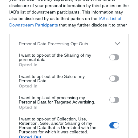
disclosure of your personal information by third parties on the
IAB’s list of downstream participants. This information may
also be disclosed by us to third parties on the
IAB’s List of
Downstream Participants
that may further disclose it to other
third parties.
Please note that this website/app uses one or more Google
Personal Data Processing Opt Outs
services and may gather and store information including but
not limited to your visit or usage behaviour. You may click to
I want to opt-out of the Sharing of my
personal data.
grant or deny consent to Google and its third-party tags to
Opted In
use your data for below specified purposes in below Google
consent section.
I want to opt-out of the Sale of my
Personal Data.
Opted In
I want to opt-out of processing my
Personal Data for Targeted Advertising.
Opted In
I want to opt-out of Collection, Use,
Retention, Sale, and/or Sharing of my
Personal Data that Is Unrelated with the
Purposes for which it was collected.
Opted Out