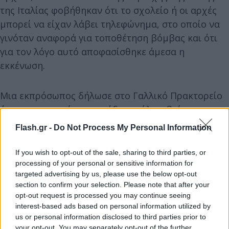
της Ιταλίας φοβήθηκαν ότι το σχολείο ή οι αρχές
μπορεί να είχαν λάβει τηλεφώνημα, στο οποίο να
γινόταν αναφορά για τοποθέτηση βόμβας και ότι
για τον λόγο αυτό αποφασίσθηκε άμεσα η
εκκένωση.
Μια εκπρόσωπος δήλωσε στο Γαλλικό Πρακτορείο
ότι αστυνομικοί και μονάδες σκύλων βρίσκονταν
στο σημείο μαζί με την ομάδα εξουδετέρωσης
Flash.gr -
Do Not Process My Personal Information
βομβών, ενώ οι δρόμοι γύρω από το σχολείο στο
ιστορικό κέντρο της Ρώμης ήταν αποκλεισμένοι.
If you wish to opt-out of the sale, sharing to third parties, or
processing of your personal or sensitive information for
targeted advertising by us, please use the below opt-out
section to confirm your selection. Please note that after your
opt-out request is processed you may continue seeing
interest-based ads based on personal information utilized by
us or personal information disclosed to third parties prior to
your opt-out. You may separately opt-out of the further