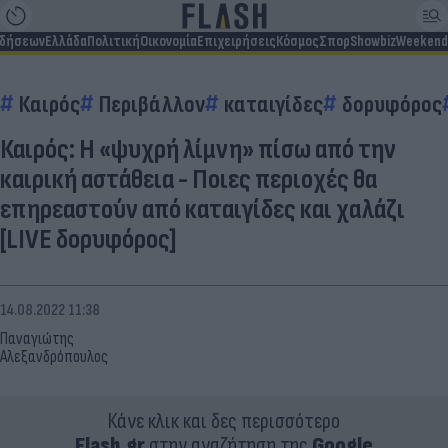
ιδήσεων
Ελλάδα
Πολιτική
Οικονομία
Επιχειρήσεις
Κόσμος
Σπορ
Showbiz
Weekend
Καιρός
Περιβάλλον
καταιγίδες
δορυφόρος
Καιρός: Η «ψυχρή λίμνη» πίσω από την
καιρική αστάθεια - Ποιες περιοχές θα
επηρεαστούν από καταιγίδες και χαλάζι
[LIVE δορυφόρος]
14.08.2022 11:38
Παναγιώτης
Αλεξανδρόπουλος
Κάνε κλικ και δες περισσότερο
Flash.gr
στην αναζήτηση της
Google