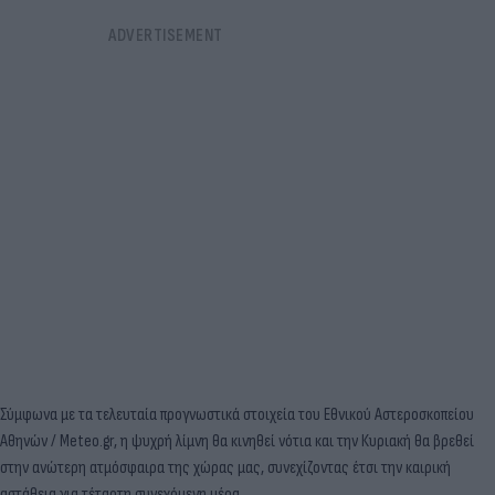
Σύμφωνα με τα τελευταία προγνωστικά στοιχεία του Εθνικού Αστεροσκοπείου
Αθηνών / Meteo.gr, η ψυχρή λίμνη θα κινηθεί νότια και την Κυριακή θα βρεθεί
στην ανώτερη ατμόσφαιρα της χώρας μας, συνεχίζοντας έτσι την καιρική
αστάθεια για τέταρτη συνεχόμενη μέρα.