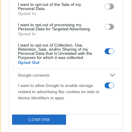
consent section.
I want to opt-out of the Sale of my
Personal Data.
Opted In
I want to opt-out of processing my
Personal Data for Targeted Advertising.
Opted In
I want to opt-out of Collection, Use,
Retention, Sale, and/or Sharing of my
Personal Data that Is Unrelated with the
Purposes for which it was collected.
Opted Out
Google consents
I want to allow Google to enable storage
related to advertising like cookies on web or
device identifiers in apps.
Αναλυτικότερα, σήμερα αναμένονται αρχικά
CONFIRM
τοπικές βροχές ή καταιγίδες σε Ιόνιο, Ήπειρο,