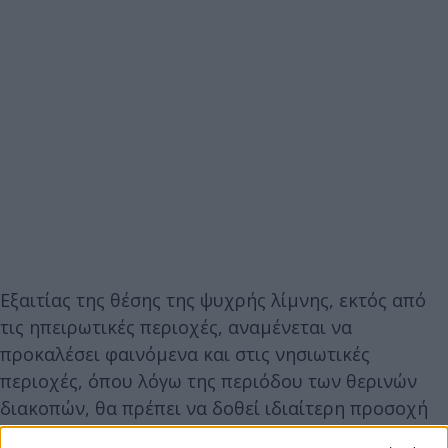
Εξαιτίας της θέσης της ψυχρής λίμνης, εκτός από
τις ηπειρωτικές περιοχές, αναμένεται να
προκαλέσει φαινόμενα και στις νησιωτικές
περιοχές, όπου λόγω της περιόδου των θερινών
διακοπών, θα πρέπει να δοθεί ιδιαίτερη προσοχή
στις θαλάσσιες δραστηριότητες, αφού οι βροχές