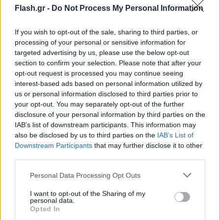
και οι τοπικές καταιγίδες θα συνοδεύονται
Flash.gr -
Do Not Process My Personal Information
πρόσκαιρα από ισχυρούς ανέμους (μπουρίνια)
κυρίως στο Κεντρικό Ιόνιο, στις Σποράδες και στα
If you wish to opt-out of the sale, sharing to third parties, or
processing of your personal or sensitive information for
νησιά του Βορείου Αιγαίου.
targeted advertising by us, please use the below opt-out
section to confirm your selection. Please note that after your
opt-out request is processed you may continue seeing
interest-based ads based on personal information utilized by
us or personal information disclosed to third parties prior to
your opt-out. You may separately opt-out of the further
disclosure of your personal information by third parties on the
IAB’s list of downstream participants. This information may
also be disclosed by us to third parties on the
IAB’s List of
Downstream Participants
that may further disclose it to other
third parties.
Please note that this website/app uses one or more Google
Personal Data Processing Opt Outs
services and may gather and store information including but
not limited to your visit or usage behaviour. You may click to
I want to opt-out of the Sharing of my
personal data.
grant or deny consent to Google and its third-party tags to
Opted In
use your data for below specified purposes in below Google