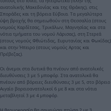
τόπους στο Ιόνιο, τα ηπειρωτικά (πλην της
ανατολικής Μακεδονίας και της Θράκης), στις
Σποράδες και τη βόρεια Εύβοια. Τα μεγαλύτερα
ύψη βροχής θα σημειωθούν στη Θεσσαλία (στους
νομούς Καρδίτσας, Τρικάλων, Μαγνησίας και στα
νότια τμήματα του νομού Λάρισας), στη Στερεά
(στους νομούς Φθιώτιδας, Ευρυτανίας και Φωκίδας)
και στην Ήπειρο (στους νομούς Αρτας και
Πρέβεζας).
Οι άνεμοι στα δυτικά θα πνέουν από ανατολικές
διευθύνσεις 3 με 5 μποφόρ. Στα ανατολικά θα
πνέουν από βόρειες διευθύνσεις 3 με 5, στο βόρειο
Αιγαίο βορειοανατολικοί 6 με 8 και στα νότια
μεταβλητοί 3 με 4 μποφόρ.
Η θερμοκρασία θα σημειώσει πτώση 2 με 3