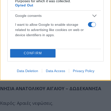
Purposes for which it was collected.
Opted Out
ΚΥΚΛΑΔΕΣ, ΚΡΗΤΗ
Google consents
Καιρός: Λίγες νεφώσεις παροδικά αυξημένες. Από
I want to allow Google to enable storage
related to advertising like cookies on web or
το απόγευμα στην Κρήτη θα σημειωθούν τοπικές
device identifiers in apps.
βροχές και στα δυτικά πιθανώς μεμονωμένες
καταιγίδες.
CONFIRM
Άνεμοι: Μεταβλητοί 3 με 4 μποφόρ.
Data Deletion
Data Access
Privacy Policy
Θερμοκρασία: Από 21 έως 29 βαθμούς Κελσίου.
ΝΗΣΙΑ ΑΝΑΤΟΛΙΚΟΥ ΑΙΓΑΙΟΥ – ΔΩΔΕΚΑΝΗΣΑ
Καιρός: Αραιές νεφώσεις.