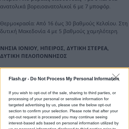
ανατολικά βορειοανατολικοί 6 με 7 μποφόρ.
Θερμοκρασία: Από 16 έως 30 βαθμούς Κελσίου. Στη
δυτική Μακεδονία 4 με 5 βαθμούς χαμηλότερη.
ΝΗΣΙΑ ΙΟΝΙΟΥ, ΗΠΕΙΡΟΣ, ΔΥΤΙΚΗ ΣΤΕΡΕΑ,
ΔΥΤΙΚΗ ΠΕΛΟΠΟΝΝΗΣΟΣ
Καιρός: Νεφώσεις με τοπικές βροχές και
Flash.gr -
Do Not Process My Personal Information
σποραδικές καταγίδες. Τα φαινόμενα θα είναι κατά
τόπους ισχυρά κυρίως στην Ήπειρο και τη δυτική
If you wish to opt-out of the sale, sharing to third parties, or
Στερεά.
processing of your personal or sensitive information for
targeted advertising by us, please use the below opt-out
section to confirm your selection. Please note that after your
Άνεμοι: Από ανατολικές διευθύνσεις 3 με 5 μποφόρ.
opt-out request is processed you may continue seeing
interest-based ads based on personal information utilized by
us or personal information disclosed to third parties prior to