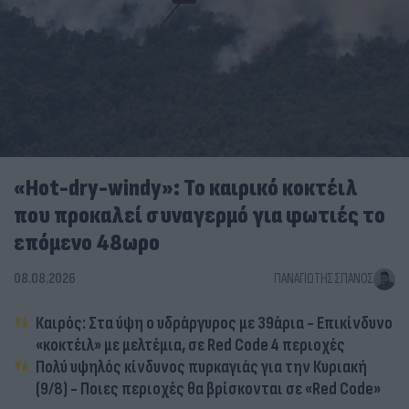
«Hot-dry-windy»: Το καιρικό κοκτέιλ
που προκαλεί συναγερμό για φωτιές το
επόμενο 48ωρο
08.08.2026
ΠΑΝΑΓΙΏΤΗΣ ΣΠΑΝΌΣ
Καιρός: Στα ύψη ο υδράργυρος με 39άρια - Επικίνδυνο
«κοκτέιλ» με μελτέμια, σε Red Code 4 περιοχές
Πολύ υψηλός κίνδυνος πυρκαγιάς για την Κυριακή
(9/8) - Ποιες περιοχές θα βρίσκονται σε «Red Code»