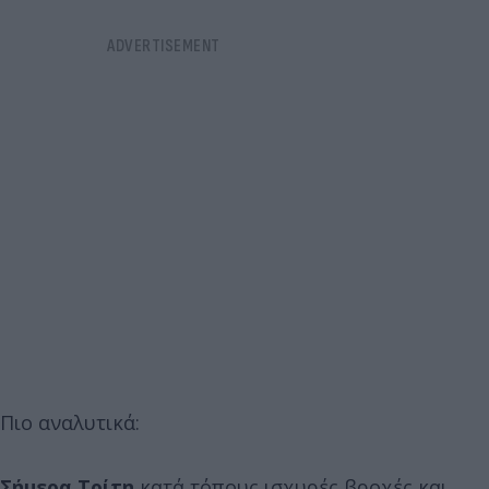
Πιο αναλυτικά:
Σήμερα Τρίτη
κατά τόπους ισχυρές βροχές και