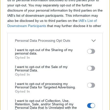
Θερμοκρασία: Από 17 έως 26 βαθμούς Κελσίου. Στο
your opt-out. You may separately opt-out of the further
εσωτερικό της Ηπείρου 3 με 5 βαθμούς
disclosure of your personal information by third parties on the
χαμηλότερη.
IAB’s list of downstream participants. This information may
also be disclosed by us to third parties on the
IAB’s List of
Downstream Participants
that may further disclose it to other
ΑΝΑΤΟΛΙΚΗ ΣΤΕΡΕΑ, ΕΥΒΟΙΑ, ΑΝΑΤΟΛΙΚΗ
third parties.
ΠΕΛΟΠΟΝΝΗΣΟΣ
Please note that this website/app uses one or more Google
Personal Data Processing Opt Outs
services and may gather and store information including but
Καιρός: Νεφώσεις κατά διαστήματα αυξημένες με
not limited to your visit or usage behaviour. You may click to
I want to opt-out of the Sharing of my
personal data.
grant or deny consent to Google and its third-party tags to
βροχές και σποραδικές καταιγίδες. Τα φαινόμενα
Opted In
use your data for below specified purposes in below Google
θα είναι κατά τόπους ισχυρά κυρίως στην κεντρική
consent section.
I want to opt-out of the Sale of my
Στερεά.
Personal Data.
Opted In
Άνεμοι: Από βόρειες διευθύνσεις 3 με 4 και στα
I want to opt-out of processing my
Personal Data for Targeted Advertising.
ανατολικά βορειοανατολικοί 5 με 6 μποφόρ.
Opted In
I want to opt-out of Collection, Use,
Retention, Sale, and/or Sharing of my
Θερμοκρασία: Από 17 έως 29 βαθμούς Κελσίου.
Personal Data that Is Unrelated with the