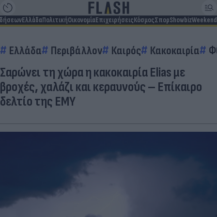
ιδήσεων
Ελλάδα
Πολιτική
Οικονομία
Επιχειρήσεις
Κόσμος
Σπορ
Showbiz
Weekend
Ελλάδα
Περιβάλλον
Καιρός
Κακοκαιρία
Φ
Σαρώνει τη χώρα η κακοκαιρία Elias με
βροχές, χαλάζι και κεραυνούς – Επίκαιρο
δελτίο της ΕΜΥ