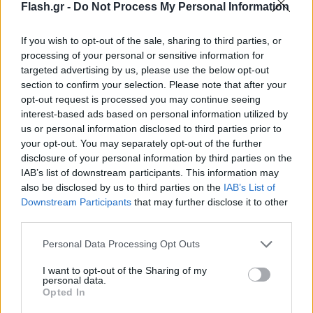
Flash.gr -
Do Not Process My Personal Information
Ανεμοι: Από βόρειες διευθύνσεις 3 με 5 και στα
ανατολικά 6 και πρόσκαιρα το πρωί 7 μποφόρ.
If you wish to opt-out of the sale, sharing to third parties, or
processing of your personal or sensitive information for
targeted advertising by us, please use the below opt-out
Θερμοκρασία: Από 23 έως 36 βαθμούς Κελσίου. Στα
section to confirm your selection. Please note that after your
ανατολικά η θερμοκρασία θα είναι 2 με 4 βαθμούς
opt-out request is processed you may continue seeing
interest-based ads based on personal information utilized by
χαμηλότερη.
us or personal information disclosed to third parties prior to
your opt-out. You may separately opt-out of the further
ΘΕΣΣΑΛΟΝΙΚΗ
disclosure of your personal information by third parties on the
IAB’s list of downstream participants. This information may
also be disclosed by us to third parties on the
IAB’s List of
Καιρός: Γενικά αίθριος.
Downstream Participants
that may further disclose it to other
third parties.
Ανεμοι: Μεταβλητοί 3 με 4 μποφόρ.
Please note that this website/app uses one or more Google
Personal Data Processing Opt Outs
services and may gather and store information including but
not limited to your visit or usage behaviour. You may click to
I want to opt-out of the Sharing of my
Θερμοκρασία: Από 22 έως 36 βαθμούς Κελσίου.
personal data.
grant or deny consent to Google and its third-party tags to
Opted In
use your data for below specified purposes in below Google