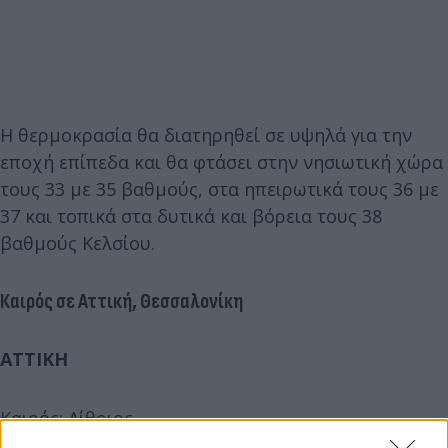
Η θερμοκρασία θα διατηρηθεί σε υψηλά για την
εποχή επίπεδα και θα φτάσει στην νησιωτική χώρα
τους 33 με 35 βαθμούς, στα ηπειρωτικά τους 36 με
37 και τοπικά στα δυτικά και βόρεια τους 38
βαθμούς Κελσίου.
Καιρός σε Αττική, Θεσσαλονίκη
ΑΤΤΙΚΗ
Καιρός: Αίθριος.