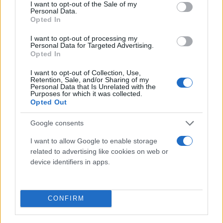
consent section.
I want to opt-out of the Sale of my
Καιρός στην υπόλοιπη Ελλάδα
Personal Data.
Opted In
ΜΑΚΕΔΟΝΙΑ, ΘΡΑΚΗ
I want to opt-out of processing my
Personal Data for Targeted Advertising.
Opted In
Καιρός: Γενικά αίθριος. Πρόσκαιρες νεφώσεις τις
I want to opt-out of Collection, Use,
μεσημβρινές και απογευματινές ώρες κυρίως στα
Retention, Sale, and/or Sharing of my
Personal Data that Is Unrelated with the
ορεινά.
Purposes for which it was collected.
Opted Out
Ανεμοι: Μεταβλητοί 3 με 4, στα ανατολικά βόρειοι
Google consents
βορειοανατολικοί 4 με 6 και στα ανατολικά
I want to allow Google to enable storage
θαλάσσια τοπικά έως 7 μποφόρ.
related to advertising like cookies on web or
device identifiers in apps.
Θερμοκρασία: Από 17 έως 36 και τοπικά στην
κεντρική Μακεδονία 37 με 38 βαθμούς Κελσίου. Στη
CONFIRM
δυτική Μακεδονία 2 με 3 βαθμούς χαμηλότερη.