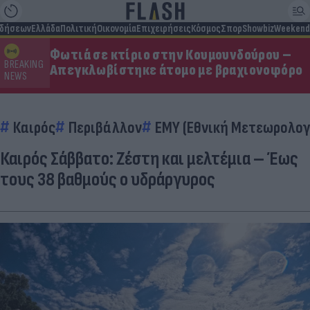
ιδήσεων
Ελλάδα
Πολιτική
Οικονομία
Επιχειρήσεις
Κόσμος
Σπορ
Showbiz
Weekend
Φωτιά σε κτίριο στην Κουμουνδούρου –
BREAKING
Απεγκλωβίστηκε άτομο με βραχιονοφόρο
NEWS
Καιρός
Περιβάλλον
ΕΜΥ (Εθνική Μετεωρολογ
Καιρός Σάββατο: Ζέστη και μελτέμια – Έως
τους 38 βαθμούς ο υδράργυρος