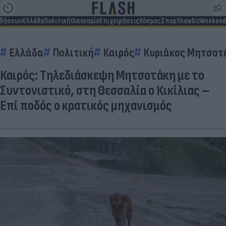
ιδήσεων
Ελλάδα
Πολιτική
Οικονομία
Επιχειρήσεις
Κόσμος
Σπορ
Showbiz
Weekend
Ελλάδα
Πολιτική
Καιρός
Κυριάκος Μητσοτ
Καιρός: Τηλεδιάσκεψη Μητσοτάκη με το
Συντονιστικό, στη Θεσσαλία ο Κικίλιας –
Επί ποδός ο κρατικός μηχανισμός