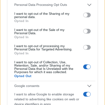
Please note that this website/app uses one or more Google
Personal Data Processing Opt Outs
services and may gather and store information including but
not limited to your visit or usage behaviour. You may click to
I want to opt-out of the Sharing of my
personal data.
grant or deny consent to Google and its third-party tags to
Opted In
use your data for below specified purposes in below Google
consent section.
I want to opt-out of the Sale of my
Personal Data.
Opted In
Στην Περιφέρεια Θεσσαλίας οι σχολικές μονάδες
I want to opt-out of processing my
Personal Data for Targeted Advertising.
θα λειτουργήσουν έως και την Τετάρτη μέσω
Opted In
τηλεκπαίδευσης ενώ θα παραμείνουν κλειστές και
σχολικές μονάδες στην Φθιώτιδα. Ο
I want to opt-out of Collection, Use,
Retention, Sale, and/or Sharing of my
Πρωθυπουργός ενημερώθηκε για τα τελευταία
Personal Data that Is Unrelated with the
Purposes for which it was collected.
δεδομένα σχετικά με τα ζητήματα της Δημόσιας
Opted Out
Υγείας και για τις άμεσες ανάγκες του πρωτογενούς
Google consents
τομέα.
I want to allow Google to enable storage
related to advertising like cookies on web or
Ποιοι συμμετείχαν στην τηλεδιάσκεψη
device identifiers in apps.