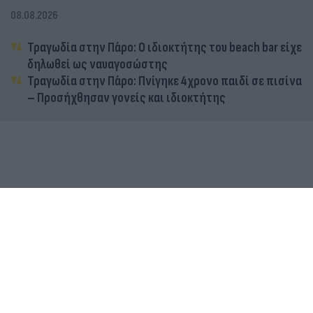
08.08.2026
Τραγωδία στην Πάρο: Ο ιδιοκτήτης του beach bar είχε
δηλωθεί ως ναυαγοσώστης
Τραγωδία στην Πάρο: Πνίγηκε 4χρονο παιδί σε πισίνα
– Προσήχθησαν γονείς και ιδιοκτήτης