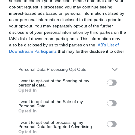
section to confirm your selection. Please note that after your
Άνεμοι: Στα νησιά του ανατολικού Αιγαίου
opt-out request is processed you may continue seeing
ανατολικοί βορειοανατολικοί 3 με 4 μποφόρ και
interest-based ads based on personal information utilized by
us or personal information disclosed to third parties prior to
στα Δωδεκάνησα βόρειοι βορειοδυτικοί με την ίδια
your opt-out. You may separately opt-out of the further
ένταση.
disclosure of your personal information by third parties on the
IAB’s list of downstream participants. This information may
also be disclosed by us to third parties on the
IAB’s List of
Θερμοκρασία: Από 17 έως 27 βαθμούς Κελσίου. Στα
Downstream Participants
that may further disclose it to other
βόρεια 2 με 3 βαθμούς χαμηλότερη.
third parties.
Please note that this website/app uses one or more Google
Personal Data Processing Opt Outs
ΘΕΣΣΑΛΙΑ
services and may gather and store information including but
not limited to your visit or usage behaviour. You may click to
I want to opt-out of the Sharing of my
personal data.
grant or deny consent to Google and its third-party tags to
Καιρός: Νεφώσεις παροδικά αυξημένες με τοπικές
Opted In
use your data for below specified purposes in below Google
βροχές και μεμονωμένες καταιγίδες. Βελτίωση από
consent section.
I want to opt-out of the Sale of my
Personal Data.
το βράδυ.
Opted In
I want to opt-out of processing my
Άνεμοι: Από ανατολικές διευθύνσεις 3 με 4 μποφόρ.
Personal Data for Targeted Advertising.
Opted In