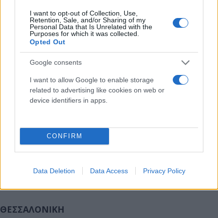
Θερμοκρασία: Από 13 έως 23 βαθμούς Κελσίου.
I want to opt-out of Collection, Use,
Retention, Sale, and/or Sharing of my
Personal Data that Is Unrelated with the
Purposes for which it was collected.
ΑΤΤΙΚΗ
Opted Out
Google consents
Καιρός: Νεφώσεις παροδικά αυξημένες με τοπικές
I want to allow Google to enable storage
βροχές κυρίως στα δυτικά και τα βόρεια όπου
related to advertising like cookies on web or
πιθανόν το μεσημέρι να εκδηλωθούν και
device identifiers in apps.
μεμονωμένες καταιγίδες. Βελτίωση από αργά το
απόγευμα.
CONFIRM
Άνεμοι: Από ανατολικές διευθύνσεις 3 με 4 μποφόρ.
Data Deletion
Data Access
Privacy Policy
Θερμοκρασία: Από 16 έως 26 βαθμούς Κελσίου.
ΘΕΣΣΑΛΟΝΙΚΗ