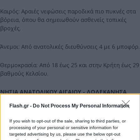
Καιρός: Αραιές νεφώσεις παροδικά πιο πυκνές στα
βόρεια, όπου θα σημειωθούν ασθενείς τοπικές
βροχές.
Άνεμοι: Από ανατολικές διευθύνσεις 4 με 6 μποφόρ.
Θερμοκρασία: Από 18 έως 25 και στην Κρήτη έως 29
βαθμούς Κελσίου.
ΝΗΣΙΑ ΑΝΑΤΟΛΙΚΟΥ ΑΙΓΑΙΟΥ - ΔΩΔΕΚΑΝΗΣΑ
Flash.gr -
Do Not Process My Personal Information
Καιρός: Αραιές νεφώσεις που από το μεσημέρι στα
νησιά του ανατολικού Αιγαίου θα πυκνώσουν και
If you wish to opt-out of the sale, sharing to third parties, or
θα σημειωθούν τοπικές βροχές.
processing of your personal or sensitive information for
targeted advertising by us, please use the below opt-out