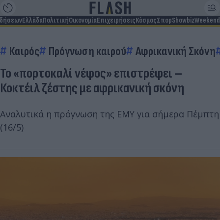
ιδήσεων
Ελλάδα
Πολιτική
Οικονομία
Επιχειρήσεις
Κόσμος
Σπορ
Showbiz
Weekend
Καιρός
Πρόγνωση καιρού
Αφρικανική Σκόνη
Το «πορτοκαλί νέφος» επιστρέφει –
Κοκτέιλ ζέστης με αφρικανική σκόνη
Αναλυτικά η πρόγνωση της ΕΜΥ για σήμερα Πέμπτη
(16/5)