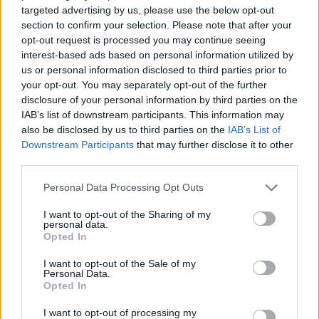
targeted advertising by us, please use the below opt-out
section to confirm your selection. Please note that after your
opt-out request is processed you may continue seeing
interest-based ads based on personal information utilized by
us or personal information disclosed to third parties prior to
your opt-out. You may separately opt-out of the further
disclosure of your personal information by third parties on the
IAB’s list of downstream participants. This information may
also be disclosed by us to third parties on the
IAB’s List of
Downstream Participants
that may further disclose it to other
third parties.
Please note that this website/app uses one or more Google
Personal Data Processing Opt Outs
services and may gather and store information including but
not limited to your visit or usage behaviour. You may click to
I want to opt-out of the Sharing of my
Οι άνεμοι στα δυτικά θα πνέουν αρχικά ανατολικοί
personal data.
grant or deny consent to Google and its third-party tags to
Opted In
3 με 4, στο Ιόνιο τοπικά 5 μποφόρ και από το
use your data for below specified purposes in below Google
consent section.
μεσημέρι βορειοδυτικοί με την ίδια ένταση. Στα
I want to opt-out of the Sale of my
Personal Data.
ανατολικά θα πνέουν από βόρειες διευθύνσεις 4 με
Opted In
6, στο Αιγαίο τοπικά 7 και πρόσκαιρα στα νότια έως
I want to opt-out of processing my