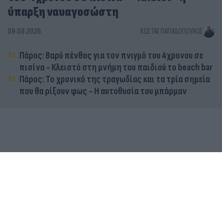
ύπαρξη ναυαγοσώστη
09.08.2026
ΚΏΣΤΑΣ ΠΑΠΑΔΌΠΟΥΛΟΣ
Πάρος: Βαρύ πένθος για τον πνιγμό του 4χρονου σε
πισίνα - Κλειστό στη μνήμη του παιδιού το beach bar
Πάρος: Το χρονικό της τραγωδίας και τα τρία σημεία
που θα ρίξουν φως - Η αυτοθυσία του μπάρμαν