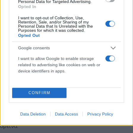
8 μποφόρ με εξασθένηση από το βράδυ.
Personal Data for Targeted Advertising.
Opted In
Η θερμοκρασία θα σημειώσει μικρή άνοδο στα
I want to opt-out of Collection, Use,
Retention, Sale, and/or Sharing of my
ανατολικά. Θα φτάσει στα ηπειρωτικά και τα νησιά
Personal Data that Is Unrelated with the
Purposes for which it was collected.
του Ιουνίου τους 33 με 35, στην υπόλοιπη
Opted Out
νησιωτική χώρα τους 28 με 30 και τοπικά στη νότια
Google consents
Κρήτη και τα Δωδεκάνησα τους 31 με 32 βαθμούς
Κελσίου.
I want to allow Google to enable storage
related to advertising like cookies on web or
device identifiers in apps.
Πρόγνωση για την Τρίτη 01-07
Γενικά αίθριος καιρός με λίγες πρόσκαιρες
CONFIRM
νεφώσεις στα ηπειρωτικά τις μεσημβρινές και
απογευματινές ώρες, οπότε είναι πιθανό να
Data Deletion
Data Access
Privacy Policy
εκδηλωθούν τοπικοί όμβροι στα βορειοανατολικά
ορεινά.