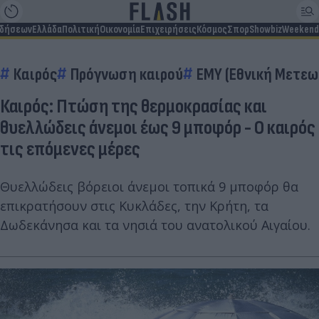
ιδήσεων
Ελλάδα
Πολιτική
Οικονομία
Επιχειρήσεις
Κόσμος
Σπορ
Showbiz
Weekend
Καιρός
Πρόγνωση καιρού
ΕΜΥ (Εθνική Μετεω
Καιρός: Πτώση της θερμοκρασίας και
θυελλώδεις άνεμοι έως 9 μποφόρ - Ο καιρός
τις επόμενες μέρες
Θυελλώδεις βόρειοι άνεμοι τοπικά 9 μποφόρ θα
επικρατήσουν στις Κυκλάδες, την Κρήτη, τα
Δωδεκάνησα και τα νησιά του ανατολικού Αιγαίου.