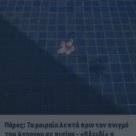
Πάρος: Τα μοιραία λεπτά πριν τον πνιγμό
του 4χρονου σε πισίνα - «Κλειδί» η