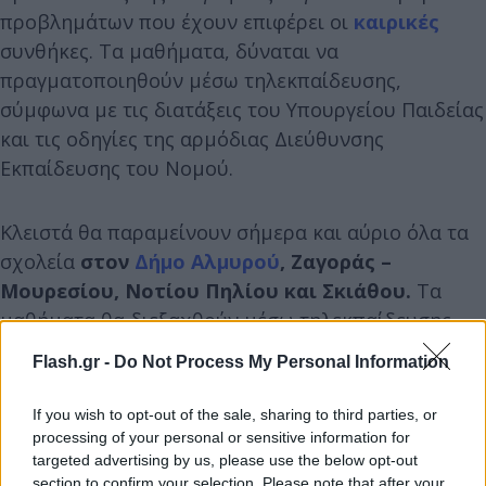
προβλημάτων που έχουν επιφέρει οι
καιρικές
συνθήκες. Τα μαθήματα, δύναται να
πραγματοποιηθούν μέσω τηλεκπαίδευσης,
σύμφωνα με τις διατάξεις του Υπουργείου Παιδείας
και τις οδηγίες της αρμόδιας Διεύθυνσης
Εκπαίδευσης του Νομού.
Κλειστά θα παραμείνουν σήμερα και αύριο όλα τα
σχολεία
στον
Δήμο Αλμυρού
, Ζαγοράς –
Μουρεσίου, Νοτίου Πηλίου και Σκιάθου.
Τα
μαθήματα θα διεξαχθούν μέσω τηλεκπαίδευσης,
εφόσον αυτό είναι εφικτό.
Flash.gr -
Do Not Process My Personal Information
If you wish to opt-out of the sale, sharing to third parties, or
processing of your personal or sensitive information for
targeted advertising by us, please use the below opt-out
section to confirm your selection. Please note that after your