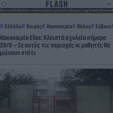
ιδήσεων
Ελλάδα
Πολιτική
Οικονομία
Επιχειρήσεις
Κόσμος
Σπορ
Showbiz
Weekend
Ελλάδα
Καιρός
Κακοκαιρία
Βόλος
Εύβοια
Κακοκαιρία Elias: Κλειστά σχολεία σήμερα
28/9 – Σε αυτές τις περιοχές οι μαθητές θα
μείνουν σπίτι