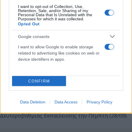
I want to opt-out of Collection, Use,
Retention, Sale, and/or Sharing of my
Personal Data that Is Unrelated with the
Purposes for which it was collected.
Opted Out
Τα σχολεία
στον Δήμο
Παλαμά Καρδίτσας
Google consents
τελικώς θα παραμείνουν κλειστά σήμερα και αύριο,
I want to allow Google to enable storage
σύμφωνα με ανακοίνωση του Δήμου Παλαμά το
related to advertising like cookies on web or
βράδυ της Τετάρτης (27/09).
device identifiers in apps.
Λόγω των νέων έντονων καιρικών φαινομένων που
CONFIRM
πλήττουν και
την περιοχή των
Φαρσάλων
τα
τελευταία εικοσιτετράωρα, ο δήμαρχος
ανακοίνωσε τη μη λειτουργία των σχολικών
Data Deletion
Data Access
Privacy Policy
μονάδων του Δήμου Φαρσάλων Πρωτοβάθμιας και
Δευτεροβάθμιας Εκπαίδευσης την Πέμπτη (28/09).