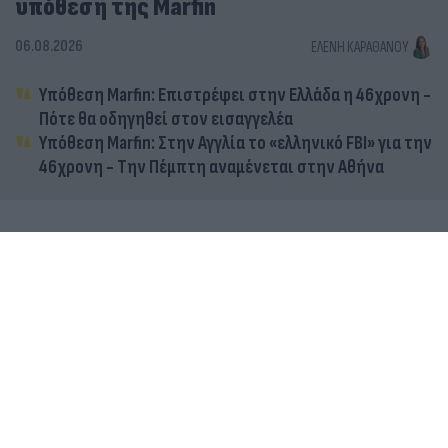
υπόθεση της Marfin
06.08.2026
ΕΛΈΝΗ ΚΑΡΑΘΆΝΟΥ
Υπόθεση Marfin: Επιστρέφει στην Ελλάδα η 46χρονη -
Πότε θα οδηγηθεί στον εισαγγελέα
Υπόθεση Marfin: Στην Αγγλία το «ελληνικό FBI» για την
46χρονη - Την Πέμπτη αναμένεται στην Αθήνα