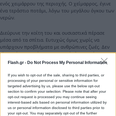
ενός χειμάρρου της περιοχής. Ο χείμαρρος, έγινε
ένα τεράστιο ποτάμι, λόγω του μεγάλου όγκου των
νερών.
Διεύρυνε την κοίτη του και ουσιαστικά πέρασε
μέσα από τα σπίτια. Ευτυχώς όμως χωρίς να
υπάρχουν προβλήματα με ανθρώπινες ζωές. Δεν
είναι μόνο το σπίτι που παρασύρθηκε από το
χείμαρρο, είναι κι άλλα σπίτια, που ουσιαστικά
Flash.gr -
Do Not Process My Personal Information
κινδυνεύουν. Τεράστιος είναι ο όγκος του νερού
που έπεσε στην περιοχή της Ιστιαίας.
If you wish to opt-out of the sale, sharing to third parties, or
processing of your personal or sensitive information for
targeted advertising by us, please use the below opt-out
Σύμφωνα με το Εθνικό Αστεροσκοπείο η
section to confirm your selection. Please note that after your
βροχόπτωση ισοδυναμεί με σχεδόν 500 τόνους
opt-out request is processed you may continue seeing
interest-based ads based on personal information utilized by
νερού ανά στρέμμα σε ιδιαίτερα μικρό διάστημα.
us or personal information disclosed to third parties prior to
Δίπλα στους Ωρεούς το ισοδύναμου είναι 350
your opt-out. You may separately opt-out of the further