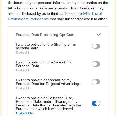
τόνοι. Νερά και λάσπες συνεχίζουν να προκαλούν
disclosure of your personal information by third parties on the
προβλήματα αφού ουσιαστικά τα βουνά δεν έχουν
IAB’s list of downstream participants. This information may
also be disclosed by us to third parties on the
IAB’s List of
στεγνώσει ακόμη.
Downstream Participants
that may further disclose it to other
third parties.
Οι κάτοικοι μιλούν για χαριστική βολή, καθώς οι
Please note that this website/app uses one or more Google
Personal Data Processing Opt Outs
περιοχές είχαν πληγεί πρόσφατα. Οι ίδιοι δίνουν
services and may gather and store information including but
μία μάχη με τα λασπόνερα που προσπαθούν να
not limited to your visit or usage behaviour. You may click to
I want to opt-out of the Sharing of my
personal data.
grant or deny consent to Google and its third-party tags to
απομακρύνουν, ενώ παράλληλα μετρούν τις πληγές
Opted In
use your data for below specified purposes in below Google
τους, για οικοσκευές που χάθηκαν, για
consent section.
I want to opt-out of the Sale of my
εγκαταστάσεις που θυσιάστηκαν, για
Personal Data.
Opted In
επαγγελματικούς χώρους που δεν υπάρχουν πια.
Οι κατολισθήσεις στο οδικό δίκτυο είναι συνεχές
I want to opt-out of processing my
Personal Data for Targeted Advertising.
φαινόμενο και εκατοντάδες χωματουργικά
Opted In
μηχανήματα δουλεύουν ακατάπαυστα σε διάφορες
I want to opt-out of Collection, Use,
περιοχές για να μπορέσουν να απομακρύνουν τις
Retention, Sale, and/or Sharing of my
Personal Data that Is Unrelated with the
καταπτώσεις κατά μήκος του οδικού δικτύου.
Purposes for which it was collected.
Opted Out