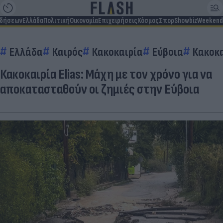
ιδήσεων
Ελλάδα
Πολιτική
Οικονομία
Επιχειρήσεις
Κόσμος
Σπορ
Showbiz
Weekend
Ελλάδα
Καιρός
Κακοκαιρία
Εύβοια
Κακοκα
Κακοκαιρία Elias: Μάχη με τον χρόνο για να
αποκατασταθούν οι ζημιές στην Εύβοια