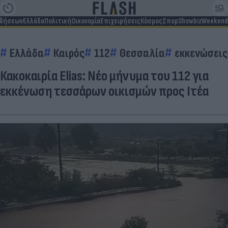
ιδήσεων
Ελλάδα
Πολιτική
Οικονομία
Επιχειρήσεις
Κόσμος
Σπορ
Showbiz
Weekend
Ελλάδα
Καιρός
112
Θεσσαλία
εκκενώσεις
Κακοκαιρία Elias: Νέο μήνυμα του 112 για
εκκένωση τεσσάρων οικισμών προς Ιτέα