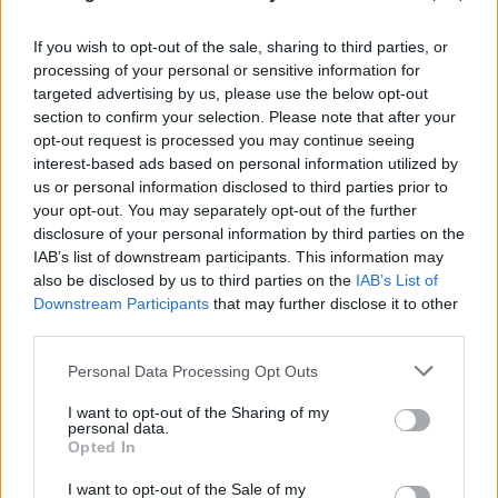
If you wish to opt-out of the sale, sharing to third parties, or
processing of your personal or sensitive information for
targeted advertising by us, please use the below opt-out
section to confirm your selection. Please note that after your
opt-out request is processed you may continue seeing
interest-based ads based on personal information utilized by
us or personal information disclosed to third parties prior to
your opt-out. You may separately opt-out of the further
disclosure of your personal information by third parties on the
Από το σκάκι στο Νόμπελ: Ποιος είναι ο
IAB’s list of downstream participants. This information may
Ντέμης Χασάμπης που αναλαμβάνει
also be disclosed by us to third parties on the
IAB’s List of
Downstream Participants
that may further disclose it to other
επικεφαλής στην ΑΙ της Google
third parties.
06.08.2026
Please note that this website/app uses one or more Google
Personal Data Processing Opt Outs
services and may gather and store information including but
not limited to your visit or usage behaviour. You may click to
I want to opt-out of the Sharing of my
personal data.
grant or deny consent to Google and its third-party tags to
Opted In
use your data for below specified purposes in below Google
consent section.
I want to opt-out of the Sale of my