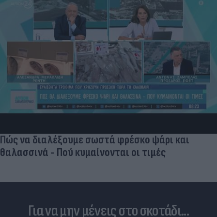
«Στην pole position για Κωνσταντέλια η
Ντόρτμουντ»
Για να μην μένεις στο σκοτάδι...