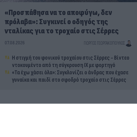
«Προσπάθησα να το αποφύγω, δεν
πρόλαβα»: Συγκινεί ο οδηγός της
νταλίκας για το τροχαίο στις Σέρρες
07.08.2026
ΓΙΏΡΓΟΣ ΓΕΩΡΓΑΚΌΠΟΥΛΟΣ
Η στιγμή του φονικού τροχαίου στις Σέρρες - Βίντεο
ντοκουμέντο από τη σύγκρουση ΙΧ με φορτηγό
«Τα έχω χάσει όλα»: Συγκλονίζει ο άνδρας που έχασε
γυναίκα και παιδί στο σφοδρό τροχαίο στις Σέρρες