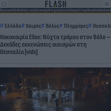
ιδήσεων
Ελλάδα
Πολιτική
Οικονομία
Επιχειρήσεις
Κόσμος
Σπορ
Showbiz
Weekend
Ελλάδα
Καιρός
Βόλος
Πλημμύρες
Θεσσαλ
Κακοκαιρία Elias: Νύχτα τρόμου στον Βόλο –
Δεκάδες εκκενώσεις οικισμών στη
Θεσσαλία [vids]