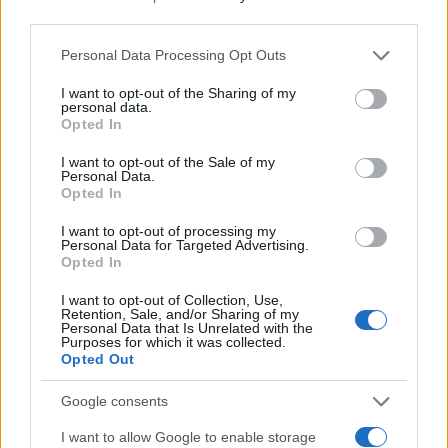
third parties.
Please note that this website/app uses one or more Google
Personal Data Processing Opt Outs
services and may gather and store information including but
not limited to your visit or usage behaviour. You may click to
I want to opt-out of the Sharing of my
personal data.
grant or deny consent to Google and its third-party tags to
Opted In
use your data for below specified purposes in below Google
consent section.
I want to opt-out of the Sale of my
Personal Data.
Opted In
I want to opt-out of processing my
Personal Data for Targeted Advertising.
Opted In
I want to opt-out of Collection, Use,
Retention, Sale, and/or Sharing of my
Personal Data that Is Unrelated with the
Purposes for which it was collected.
Opted Out
Google consents
I want to allow Google to enable storage