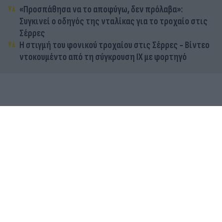
«Προσπάθησα να το αποφύγω, δεν πρόλαβα»:
Συγκινεί ο οδηγός της νταλίκας για το τροχαίο στις
Σέρρες
Η στιγμή του φονικού τροχαίου στις Σέρρες - Βίντεο
ντοκουμέντο από τη σύγκρουση ΙΧ με φορτηγό