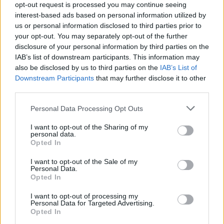
opt-out request is processed you may continue seeing
interest-based ads based on personal information utilized by
us or personal information disclosed to third parties prior to
your opt-out. You may separately opt-out of the further
disclosure of your personal information by third parties on the
Δείτε live την πορεία της κακοκαιρίας
IAB’s list of downstream participants. This information may
also be disclosed by us to third parties on the
IAB’s List of
Οδηγίες από την Πολιτική Προστασίας
Downstream Participants
that may further disclose it to other
third parties.
Νωρίτερα, ο γενικός γραμματέας Πολιτικής
Please note that this website/app uses one or more Google
Personal Data Processing Opt Outs
services and may gather and store information including but
Προστασίας, Βασίλειος Παπαγεωργίου
not limited to your visit or usage behaviour. You may click to
I want to opt-out of the Sharing of my
πραγματοποίησε έκτακτη ενημέρωση, μαζί με τον
personal data.
grant or deny consent to Google and its third-party tags to
Opted In
υπαρχηγό του Πυροσβεστικού Σώματος, Ιωάννη
use your data for below specified purposes in below Google
Πετρούτσο, για την εξέλιξη της κακοκαιρίας.
consent section.
I want to opt-out of the Sale of my
Personal Data.
Opted In
Απηύθυνε ισχυρή σύσταση στους κατοίκους των
I want to opt-out of processing my
περιοχών που αναμένεται να πλήξει η κακοκαιρία,
Personal Data for Targeted Advertising.
Opted In
να περιορίσουν τις μετακινήσεις τους στις