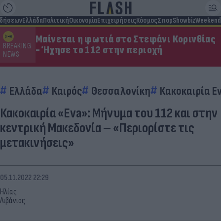
ιδήσεων
Ελλάδα
Πολιτική
Οικονομία
Επιχειρήσεις
Κόσμος
Σπορ
Showbiz
Weekend
Μαίνεται η φωτιά στο Στεφάνι Κορινθίας
BREAKING
- Ήχησε το 112 στην περιοχή
NEWS
Ελλάδα
Καιρός
Θεσσαλονίκη
Κακοκαιρία E
Κακοκαιρία «Eva»: Μήνυμα του 112 και στην
κεντρική Μακεδονία – «Περιορίστε τις
μετακινήσεις»
05.11.2022 22:29
Ηλίας
Λιβάνιος