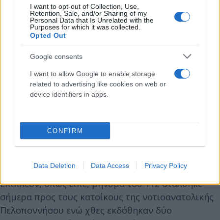
απολύτως απαραίτητες.
I want to opt-out of Collection, Use,
Retention, Sale, and/or Sharing of my
Personal Data that Is Unrelated with the
Purposes for which it was collected.
Η κακοκαιρία «Eva» βρίσκεται σε εξέλιξη από
Opted Out
σήμερα το πρωί και σταδιακά επηρεάζει μεγάλο
Google consents
μέρος της χώρας με κατά τόπους επικίνδυνα
καιρικά φαινόμενα που έχουν ως κύρια
I want to allow Google to enable storage
related to advertising like cookies on web or
χαρακτηριστικά, τη μεγάλη ραγδαιότητα των
device identifiers in apps.
βροχοπτώσεων, τη μεγάλη συχνότητα των
κεραυνών και τους ισχυρούς ανέμους. Μέχρι
στιγμής δεν έχουν αναφερθεί προβλήματα λόγω
CONFIRM
πλημμυρικών φαινομένων, όπως γνωστοποίησε ο
κ. Παπαγεωργίου.
Data Deletion
Data Access
Privacy Policy
Επιπλέον, όπως είπε, μήνυμα του 112 στάλθηκε
σήμερα προς τους κατοίκους της νοτιοανατολικής
Πελοποννήσου ενώ χθες εκδόθηκαν δύο