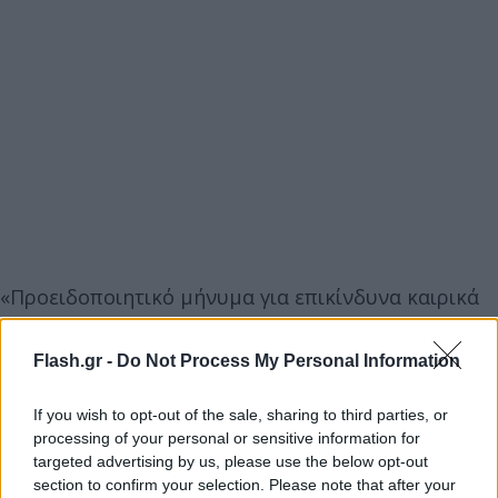
«Προειδοποιητικό μήνυμα για επικίνδυνα καιρικά
φαινόμενα (ισχυρές καταιγίδες) από το βράδυ του
Σαββάτου 05/11/2022, ως απόγευμα Κυριακής
Flash.gr -
Do Not Process My Personal Information
06/11/2022 στην περιοχή σας. Περιορίστε τις
μετακινήσεις σας στις απολύτως απαραίτητες και
If you wish to opt-out of the sale, sharing to third parties, or
processing of your personal or sensitive information for
ακολουθήστε τις οδηγίες των Αρχών» αναφέρει το
targeted advertising by us, please use the below opt-out
μήνυμα του 112.
section to confirm your selection. Please note that after your