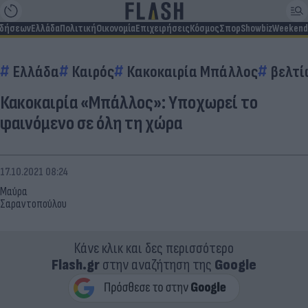
ιδήσεων
Ελλάδα
Πολιτική
Οικονομία
Επιχειρήσεις
Κόσμος
Σπορ
Showbiz
Weekend
Ελλάδα
Καιρός
Κακοκαιρία Μπάλλος
βελτ
Κακοκαιρία «Μπάλλος»: Υποχωρεί το
φαινόμενο σε όλη τη χώρα
17.10.2021 08:24
Μαύρα
Σαραντοπούλου
Κάνε κλικ και δες περισσότερο
Flash.gr
στην αναζήτηση της
Google