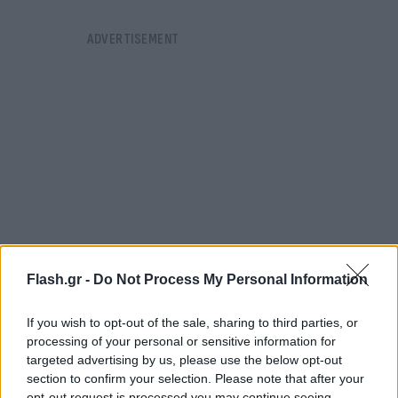
Flash.gr -
Do Not Process My Personal Information
If you wish to opt-out of the sale, sharing to third parties, or
processing of your personal or sensitive information for
Αναλυτικά η πρόγνωση του καιρού για την
targeted advertising by us, please use the below opt-out
Κυριακή
section to confirm your selection. Please note that after your
opt-out request is processed you may continue seeing