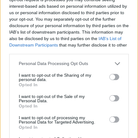
ΑΤΤΙΚΗ
interest-based ads based on personal information utilized by
us or personal information disclosed to third parties prior to
your opt-out. You may separately opt-out of the further
Καιρός: Νεφώσεις παροδικά αυξημένες με
disclosure of your personal information by third parties on the
πιθανότητα πρόσκαιρων τοπικών βροχών.
IAB’s list of downstream participants. This information may
also be disclosed by us to third parties on the
IAB’s List of
Ανεμοι: Από βόρειες διευθύνσεις 3 με 4 μποφόρ.
Downstream Participants
that may further disclose it to other
third parties.
Θερμοκρασία: Από 13 έως 22 βαθμούς Κελσίου.
Please note that this website/app uses one or more Google
Personal Data Processing Opt Outs
services and may gather and store information including but
ΘΕΣΣΑΛΟΝΙΚΗ
not limited to your visit or usage behaviour. You may click to
I want to opt-out of the Sharing of my
personal data.
grant or deny consent to Google and its third-party tags to
Opted In
Καιρός: Νεφώσεις παροδικά αυξημένες με τοπικές
use your data for below specified purposes in below Google
consent section.
βροχές.
I want to opt-out of the Sale of my
Personal Data.
Opted In
Ανεμοι: Βόρειοι βορειοδυτικοί 4 με 5 μποφόρ με
I want to opt-out of processing my
βαθμιαία εξασθένηση.
Personal Data for Targeted Advertising.
Opted In
Θερμοκρασία: Από 10 έως 18 βαθμούς Κελσίου.