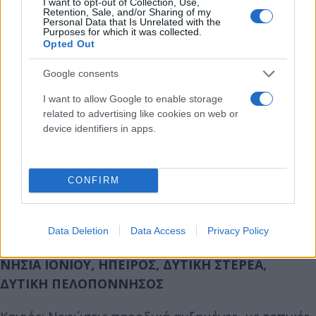
I want to opt-out of Collection, Use,
Retention, Sale, and/or Sharing of my
Personal Data that Is Unrelated with the
Purposes for which it was collected.
Opted Out
ΜΑΚΕΔΟΝΙΑ, ΘΡΑΚΗ
Google consents
Καιρός: Νεφώσεις παροδικά αυξημένες, με τοπικές
I want to allow Google to enable storage
βροχές.
related to advertising like cookies on web or
device identifiers in apps.
Ανεμοι: Βόρειοι βορειοδυτικοί 4 με 5 μποφόρ με
βαθμιαία εξασθένηση. Στα ανατολικά
βορειοανατολικοί 4 με 5 μποφόρ.
CONFIRM
Θερμοκρασία: Από 08 έως 19 βαθμούς Κελσίου. Στη
δυτική Μακεδονία από 04 έως 15 βαθμούς Κελσίου.
Data Deletion
Data Access
Privacy Policy
ΝΗΣΙΑ ΙΟΝΙΟΥ, ΗΠΕΙΡΟΣ, ΔΥΤΙΚΗ ΣΤΕΡΕΑ,
ΔΥΤΙΚΗ ΠΕΛΟΠΟΝΝΗΣΟΣ