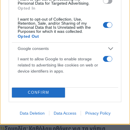
Personal Data for Targeted Advertising.
«δημιουργήσουν ένα περιβάλλον ευνοϊκό για την
Opted In
υγεία και την ανάπτυξη του παιδιού»,
I want to opt-out of Collection, Use,
ενθαρρύνοντας «εναλλακτικές δραστηριότητες:
Retention, Sale, and/or Sharing of my
Personal Data that Is Unrelated with the
ανάγνωση, ελεύθερο παιχνίδι, επιτραπέζια,
Purposes for which it was collected.
παιχνίδι σε εξωτερικούς χώρους, αθλητικές,
Opted Out
δημιουργικές και καλλιτεχνικές δραστηριότητες».
Google consents
I want to allow Google to enable storage
Κάνε κλικ και δες περισσότερο
related to advertising like cookies on web or
Flash.gr
στην αναζήτηση της
Google
device identifiers in apps.
CONFIRM
Διάβασε σχετικά
Data Deletion
Data Access
Privacy Policy
Σουηδία: Καθόλου οθόνες για τα νήπια