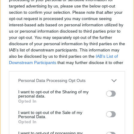
κινητική διέγερση...», συνεχίζει το κείμενο.
targeted advertising by us, please use the below opt-out
section to confirm your selection. Please note that after your
«Ενώ επηρεάζονται όλα τα κοινωνικοεκπαιδευτικά
opt-out request is processed you may continue seeing
interest-based ads based on personal information utilized by
περιβάλλοντα, η έκθεση είναι υψηλότερη σε
us or personal information disclosed to third parties prior to
μειονεκτούντα νοικοκυριά, συμβάλλοντας στην
your opt-out. You may separately opt-out of the further
αύξηση των κοινωνικών ανισοτήτων», σημειώνεται.
disclosure of your personal information by third parties on the
IAB’s list of downstream participants. This information may
also be disclosed by us to third parties on the
IAB’s List of
Όπως τονίζεται, η νευρολογική ανάπτυξη του
Downstream Participants
that may further disclose it to other
παιδιού προκύπτει από «πολλές και ποικίλες
third parties.
παρατηρήσεις και αλληλεπιδράσεις με το
Please note that this website/app uses one or more Google
Personal Data Processing Opt Outs
περιβάλλον» για τις οποίες «τα πρώτα έξι χρόνια
services and may gather and store information including but
της ζωής είναι θεμελιώδη».
not limited to your visit or usage behaviour. You may click to
I want to opt-out of the Sharing of my
personal data.
grant or deny consent to Google and its third-party tags to
Opted In
use your data for below specified purposes in below Google
«Δεν πρόκειται για δαιμονοποίηση των ψηφιακών
consent section.
I want to opt-out of the Sale of my
εργαλείων και της χρήσης τους, αλλά υπάρχει μια
Personal Data.
Opted In
ηλικία για όλα», τονίζουν αυτοί οι ειδικοί υγείας, οι
οποίοι καλούν ιδιαίτερα τους γονείς να
I want to opt-out of processing my