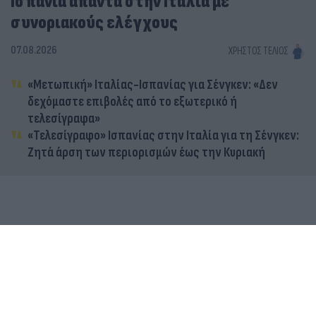
Ισπανία απαντά στην Ιταλία με
συνοριακούς ελέγχους
07.08.2026
ΧΡΉΣΤΟΣ ΤΈΛΙΟΣ
«Μετωπική» Ιταλίας-Ισπανίας για Σένγκεν: «Δεν
δεχόμαστε επιβολές από το εξωτερικό ή
τελεσίγραφα»
«Τελεσίγραφο» Ισπανίας στην Ιταλία για τη Σένγκεν:
Ζητά άρση των περιορισμών έως την Κυριακή