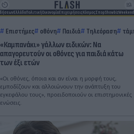
ιδήσεων
Ελλάδα
Πολιτική
Οικονομία
Επιχειρήσεις
Κόσμος
Σπορ
Showbiz
Weekend
Επιστήμες
οθόνη
Παιδιά
Τηλεόραση
τάμ
«Καμπανάκι» γάλλων ειδικών: Να
απαγορευτούν οι οθόνες για παιδιά κάτω
των έξι ετών
«Οι οθόνες, όποια και αν είναι η μορφή τους,
εμποδίζουν και αλλοιώνουν την ανάπτυξη του
εγκεφάλου τους», προειδοποιούν οι επιστημονικές
ενώσεις.