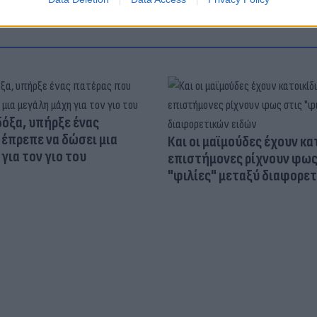
δόξα, υπήρξε ένας
έπρεπε να δώσει μια
Και οι μαϊμούδες έχουν κατ
για τον γιο του
επιστήμονες ρίχνουν φως
"φιλίες" μεταξύ διαφορε