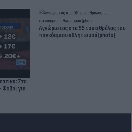
Aγνώριστος στα 55 του ο θρύλος του
παγκόσμιου αθλητισμού (photo)
ρεατικά: Στα
- Φόβοι για