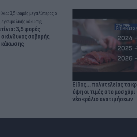
τίνια: 3,5 φορές
 ο κίνδυνος σοβαρής
ς κάκωσης
Είδος... πολυτελείας τα κ
ύψη οι τιμές στο μοσχάρι 
νέο «ράλι» ανατιμήσεων