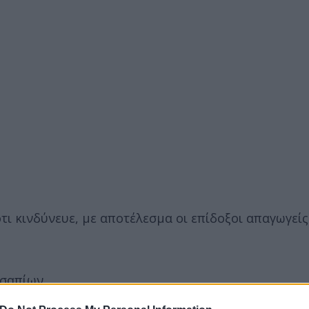
τι κινδύνευε, με αποτέλεσμα οι επίδοξοι απαγωγεί
σαπίων.