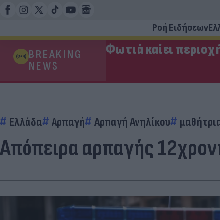
Ροή Ειδήσεων
Ελ
Φωτιά καίει περιοχ
BREAKING
NEWS
Ελλάδα
Αρπαγή
Αρπαγή Ανηλίκου
μαθήτρι
Απόπειρα αρπαγής 12χρον