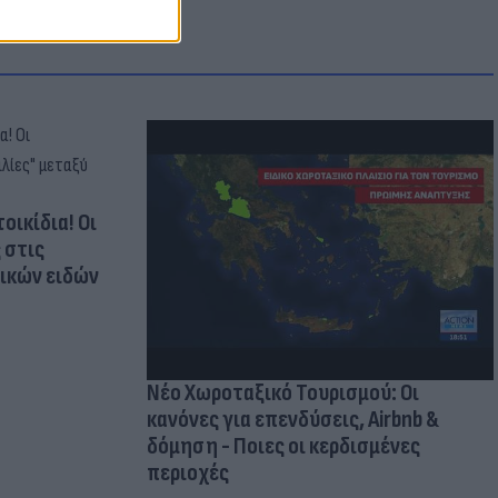
οικίδια! Οι
 στις
τικών ειδών
Νέο Χωροταξικό Τουρισμού: Οι
κανόνες για επενδύσεις, Airbnb &
δόμηση - Ποιες οι κερδισμένες
περιοχές