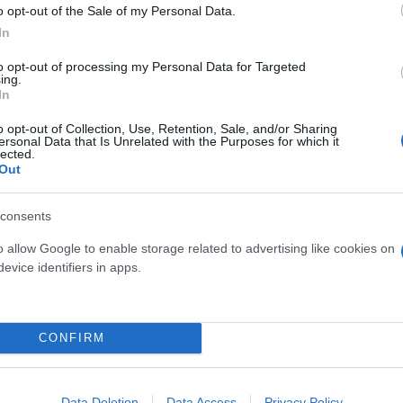
o opt-out of the Sale of my Personal Data.
In
to opt-out of processing my Personal Data for Targeted
ing.
χρονου
In
 κοιμάται στο πεζοδρόμιο
o opt-out of Collection, Use, Retention, Sale, and/or Sharing
παγής της 15χρονης στη Ραφήνα
ersonal Data that Is Unrelated with the Purposes for which it
lected.
αρπαγής του γιου της στην Εύβοια
Out
υ στη Μαγούλα - Η καταγγελία των γονιών της 8
consents
o allow Google to enable storage related to advertising like cookies on
evice identifiers in apps.
λίκου
μαθήτρια
Εύβοια
CONFIRM
Data Deletion
Data Access
Privacy Policy