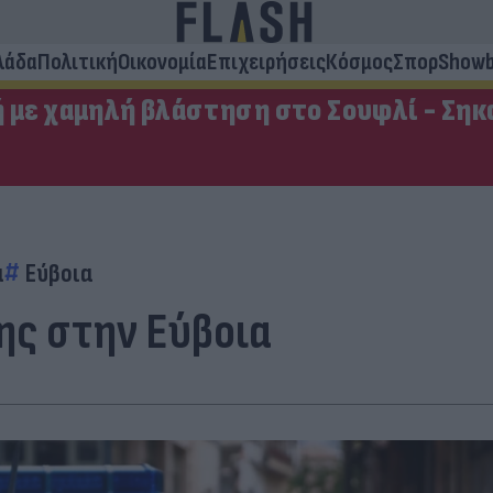
λάδα
Πολιτική
Οικονομία
Επιχειρήσεις
Κόσμος
Σπορ
Showb
ή με χαμηλή βλάστηση στο Σουφλί - Σηκ
α
Εύβοια
ης στην Εύβοια