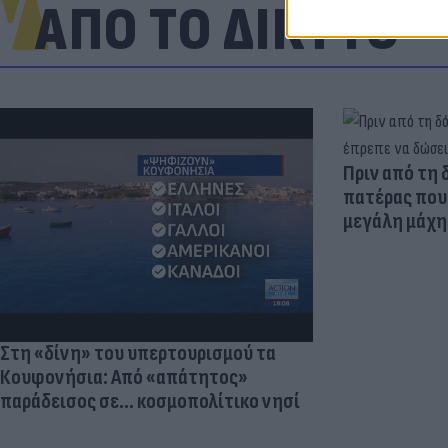
ΑΠΟ ΤΟ ΔΙΚΤΥΟ
Πριν από τη 
πατέρας που 
μεγάλη μάχη 
Στη «δίνη» του υπερτουρισμού τα
Κουφονήσια: Από «απάτητος»
παράδεισος σε... κοσμοπολίτικο νησί