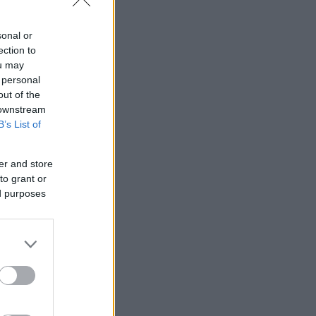
sonal or
ection to
ou may
 personal
out of the
 downstream
B’s List of
er and store
to grant or
ed purposes