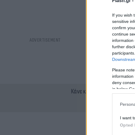
Flash.gr -
If you wish 
sensitive in
confirm you
continue se
information 
further disc
participants
Downstream 
Please note
information 
deny consent
in below Go
Κάνε κλικ και δες περισσότ
Persona
I want t
Opted 