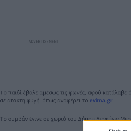
Το παιδί έβαλε αμέσως τις φωνές, αφού κατάλαβε ό
σε άτακτη φυγή, όπως αναφέρει το
evima.gr
Το συμβάν έγινε σε χωριό του Δήμου Διρφύων Μεσ