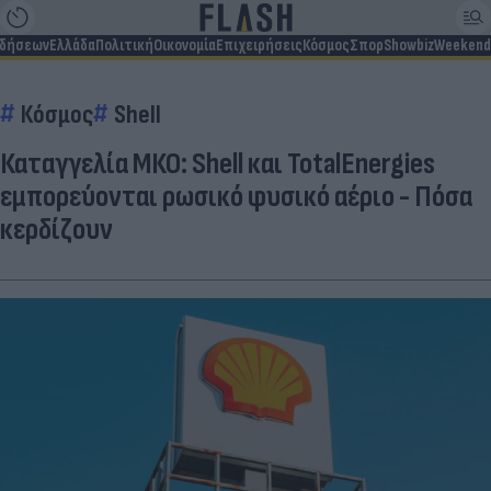
ιδήσεων
Ελλάδα
Πολιτική
Οικονομία
Επιχειρήσεις
Κόσμος
Σπορ
Showbiz
Weekend
Κόσμος
Shell
Καταγγελία ΜΚΟ: Shell και TotalEnergies
εμπορεύονται ρωσικό φυσικό αέριο - Πόσα
κερδίζουν