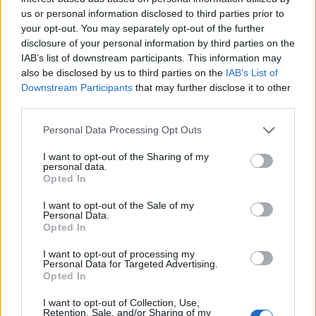
us or personal information disclosed to third parties prior to
your opt-out. You may separately opt-out of the further
disclosure of your personal information by third parties on the
IAB’s list of downstream participants. This information may
also be disclosed by us to third parties on the
IAB’s List of
Downstream Participants
that may further disclose it to other
third parties.
Please note that this website/app uses one or more Google
Personal Data Processing Opt Outs
services and may gather and store information including but
not limited to your visit or usage behaviour. You may click to
I want to opt-out of the Sharing of my
personal data.
grant or deny consent to Google and its third-party tags to
Opted In
use your data for below specified purposes in below Google
Σύμφωνα με τα στοιχεία της ΜΚΟ, τρεις εταιρείες
consent section.
I want to opt-out of the Sale of my
διέθεσαν εμπορικά περισσότερο ρωσικό ΥΦΑ από
Personal Data.
Opted In
ό,τι η Shell: οι δύο είναι ρωσικές, η τρίτη είναι η
γαλλική TotalEnergies.
I want to opt-out of processing my
Personal Data for Targeted Advertising.
Opted In
«Παρά τα εγκλήματα πολέμου που το εμπόριο αυτό
I want to opt-out of Collection, Use,
συμβάλλει να χρηματοδοτούνται, είναι φυσικά
Retention, Sale, and/or Sharing of my