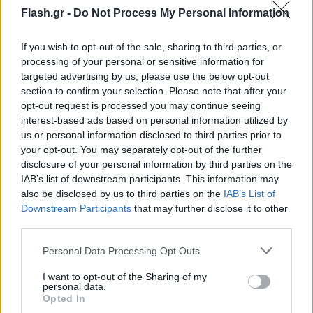
παρουσιάζουμε και οι δύο. Λες και συμβαίνει
Flash.gr -
Do Not Process My Personal Information
πρώτη φορά. Σκέψου κι εμείς όπου πηγαίνουμε να
If you wish to opt-out of the sale, sharing to third parties, or
το συζητάμε», κατέληξε η Κατερίνα Στικούδη.
processing of your personal or sensitive information for
targeted advertising by us, please use the below opt-out
Yπήρξαν πληροφορίες, ότι η τραγουδίστρια θα
section to confirm your selection. Please note that after your
opt-out request is processed you may continue seeing
παρουσίαζε ψυχαγωγική εκπομπή μαζί με την
interest-based ads based on personal information utilized by
Αλεξάνδρα Παναγιώταρου. Η ιδέα είχε πάει στον
us or personal information disclosed to third parties prior to
ΑΝΤ1 από εταιρεία παραγωγής, αλλά όπως φαίνεται
your opt-out. You may separately opt-out of the further
disclosure of your personal information by third parties on the
δεν έπεισε τους υπεύθυνους στο κανάλι του
IAB’s list of downstream participants. This information may
Αμαρουσίου.
also be disclosed by us to third parties on the
IAB’s List of
Downstream Participants
that may further disclose it to other
third parties.
Please note that this website/app uses one or more Google
Personal Data Processing Opt Outs
services and may gather and store information including but
not limited to your visit or usage behaviour. You may click to
I want to opt-out of the Sharing of my
personal data.
grant or deny consent to Google and its third-party tags to
Opted In
use your data for below specified purposes in below Google