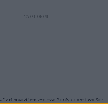
«Γιατί συνεχίζετε κάτι που δεν έγινε ποτέ και δεν
μιλάμε για ένα σωρό πράγματα που