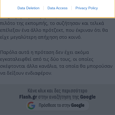
Data Deletion
Data Access
Privacy Policy
Πληροφορίες αναφέρουν, ότι στο κανάλι είδαν τον
πιλότο της εκπομπής, το συζήτησαν και τελικά
επέλεξαν ένα άλλο πρότζεκτ, που έκριναν ότι θα
είχε μεγαλύτερη απήχηση στο κοινό.
Παρόλα αυτά η πρόταση δεν έχει ακόμα
εγκαταλειφθεί από τις δύο τους, οι οποίες
σκέφτονται άλλα κανάλια, τα οποία θα μπορούσαν
να δείξουν ενδιαφέρον.
Κάνε κλικ και δες περισσότερο
Flash.gr
στην αναζήτηση της
Google