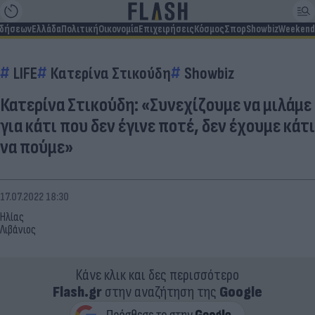
ιδήσεων
Ελλάδα
Πολιτική
Οικονομία
Επιχειρήσεις
Κόσμος
Σπορ
Showbiz
Weekend
LIFE
Κατερίνα Στικούδη
Showbiz
Κατερίνα Στικούδη: «Συνεχίζουμε να μιλάμε
για κάτι που δεν έγινε ποτέ, δεν έχουμε κάτι
να πούμε»
17.07.2022 18:30
Ηλίας
Λιβάνιος
Κάνε κλικ και δες περισσότερο
Flash.gr
στην αναζήτηση της
Google