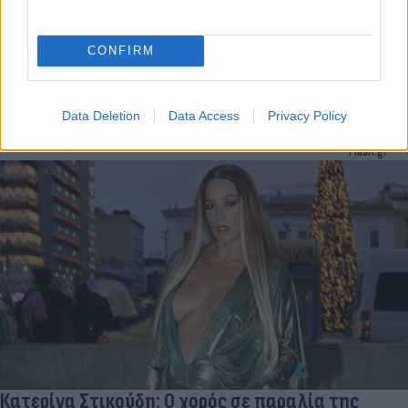
Ταραμπάνκο
Οι «επώνυμοι» φόρεσαν τα καλά τους και το πιο λαμπερό τους
CONFIRM
χαμόγελο και συναντήθηκαν στα νότια προάστια για να
διασκεδάσουν.
Data Deletion
Data Access
Privacy Policy
Συντακτική
16.09.2024 16:38
Ομάδα
Flash.gr
Κατερίνα Στικούδη: Ο χορός σε παραλία της