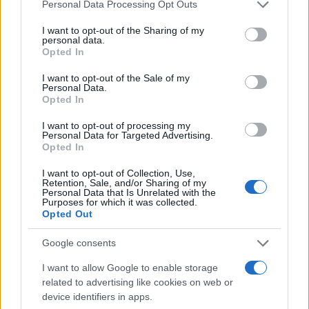
Please note that this website/app uses one or more Google
Personal Data Processing Opt Outs
services and may gather and store information including but
Τυχερό θεωρεί τον εαυτό της η γνωστή τραγουδίστρια που
not limited to your visit or usage behaviour. You may click to
I want to opt-out of the Sharing of my
γνώρισε τον Βαγγέλη Σερίφη σε μικρή ηλικία και δεν χρειάστηκε
personal data.
grant or deny consent to Google and its third-party tags to
να πειραματιστεί.
Opted In
use your data for below specified purposes in below Google
Συντακτική
consent section.
I want to opt-out of the Sale of my
21.10.2024 11:14
Ομάδα
Personal Data.
Flash.gr
Opted In
I want to opt-out of processing my
Personal Data for Targeted Advertising.
Opted In
I want to opt-out of Collection, Use,
Retention, Sale, and/or Sharing of my
Personal Data that Is Unrelated with the
Purposes for which it was collected.
Opted Out
Google consents
I want to allow Google to enable storage
related to advertising like cookies on web or
Όλη η showbiz μια παρέα: Πού συναντήθηκαν
device identifiers in apps.
Στικούδη, Κορινθίου, Λοτσάρη, Κάβουρα, Κάτια