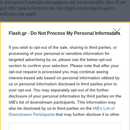
Η Κατερίνα Στικούδη καταφέρνει και τα συνδυάζει όλα. Είναι
μια σέξι τραγουδίστρια και ταυτόχρονα μια αφοσιωμένη
σύζυγος και μαμά.
Συντακτική
13.11.2024 16:30
Ομάδα
Flash.gr -
Do Not Process My Personal Information
Flash.gr
If you wish to opt-out of the sale, sharing to third parties, or
processing of your personal or sensitive information for
targeted advertising by us, please use the below opt-out
section to confirm your selection. Please note that after your
opt-out request is processed you may continue seeing
interest-based ads based on personal information utilized by
us or personal information disclosed to third parties prior to
your opt-out. You may separately opt-out of the further
disclosure of your personal information by third parties on the
IAB’s list of downstream participants. This information may
also be disclosed by us to third parties on the
IAB’s List of
Στικούδη: «Γνώρισα τον άνδρα μου σε ηλικία 23
Downstream Participants
that may further disclose it to other
ετών - Δεν πρόλαβα να βγω με κάποιον από το
third parties.
instagram»