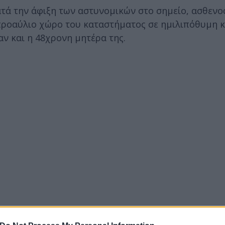
ατά την άφιξη των αστυνομικών στο σημείο, ασθεν
 προαύλιο χώρο του καταστήματος σε ημιλιπόθυμη 
ν και η 48χρονη μητέρα της.
τερινό κέντρο χορήγησαν στην ανήλικη κόρη της αλκ