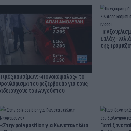
Πανζουρλισμ
Σαλάχ - Χιλι
της Τραμπζον
Τιμές καυσίμων: «Πονοκέφαλος» το
φουλάρισμα του ρεζερβουάρ για τους
αδειούχους του Αυγούστου
«Στην pole position για Κωνσταντέλια
Γιατί ξαναπα