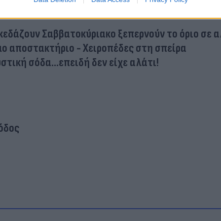
κεδάζουν Σαββατοκύριακο ξεπερνούν το όριο σε 
ο αποστακτήριο - Χειροπέδες στη σπείρα
στική σόδα...επειδή δεν είχε αλάτι!
όδος