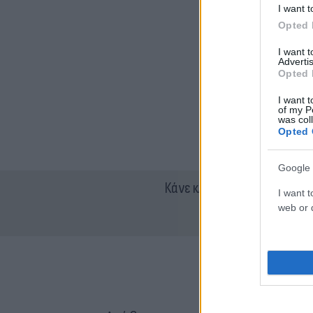
I want t
Opted 
I want 
Advertis
Opted 
I want t
of my P
was col
Opted 
Google 
Κάνε κλικ και δες περισσότ
I want t
web or d