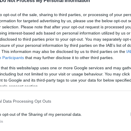
ιτουργίας, ενώ αναζητείται ακόμα ένα άτομο στο 
Do Not Process My Personal Information
τος που θα αποσταλεί αρμοδίως γιο περαιτέρω εργ
to opt-out of the sale, sharing to third parties, or processing of your per
formation for targeted advertising by us, please use the below opt-out s
r selection. Please note that after your opt-out request is processed y
eing interest-based ads based on personal information utilized by us or
disclosed to third parties prior to your opt-out. You may separately opt-
losure of your personal information by third parties on the IAB’s list of
. This information may also be disclosed by us to third parties on the
IA
Participants
that may further disclose it to other third parties.
 that this website/app uses one or more Google services and may gath
including but not limited to your visit or usage behaviour. You may click 
 to Google and its third-party tags to use your data for below specifi
ogle consent section.
l Data Processing Opt Outs
o opt-out of the Sharing of my personal data.
In