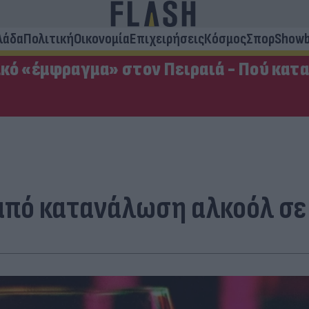
λάδα
Πολιτική
Οικονομία
Επιχειρήσεις
Κόσμος
Σπορ
Showb
κό «έμφραγμα» στον Πειραιά - Πού κατ
από κατανάλωση αλκοόλ σε