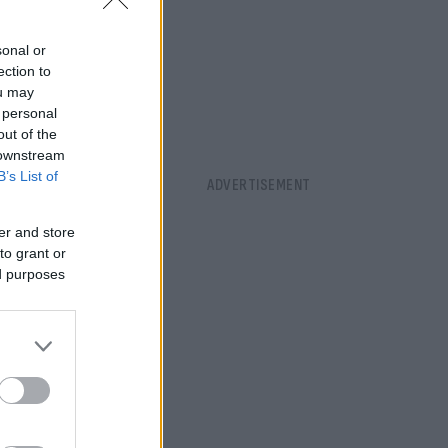
πλαίσιο του
αστηριακή
sonal or
ection to
ou may
 personal
out of the
 downstream
B’s List of
er and store
to grant or
ed purposes