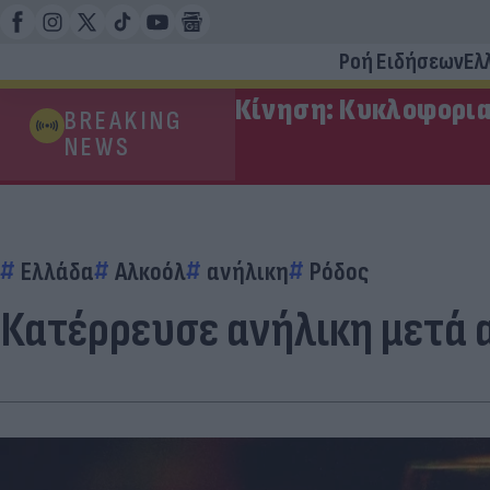
Ροή Ειδήσεων
Ελ
Κίνηση: Κυκλοφορια
BREAKING
NEWS
Ελλάδα
Αλκοόλ
ανήλικη
Ρόδος
Κατέρρευσε ανήλικη μετά 