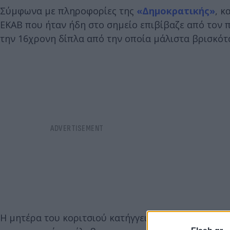
Σύμφωνα με πληροφορίες της
«Δημοκρατικής»
, κ
ΕΚΑΒ που ήταν ήδη στο σημείο επιβίβαζε από τον
την 16χρονη δίπλα από την οποία μάλιστα βρισκότα
Η μητέρα του κοριτσιού κατήγγειλε ότι από το νυκ