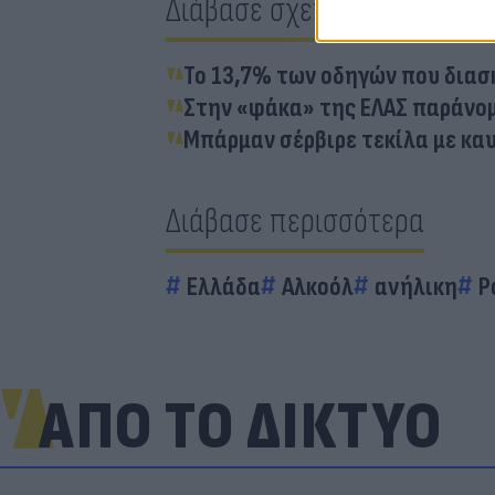
Διάβασε σχετικά
Το 13,7% των οδηγών που διασ
Στην «φάκα» της ΕΛΑΣ παράνομ
Μπάρμαν σέρβιρε τεκίλα με καυ
Διάβασε περισσότερα
Ελλάδα
Αλκοόλ
ανήλικη
Ρ
ΑΠΟ ΤΟ ΔΙΚΤΥΟ