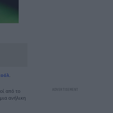
κοόλ
.
οί από το
μια ανήλικη