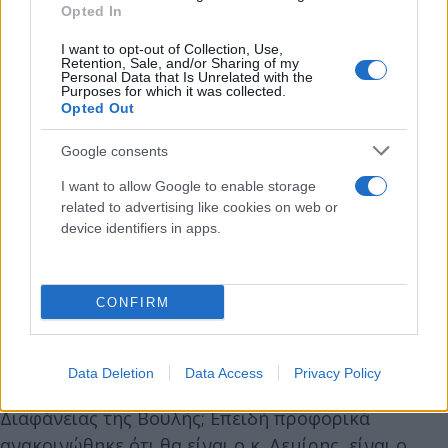
ευθύνη του πρωθυπουργού για το μπάχαλο που
Opted In
υπάρχει στην χώρα. Δεν μας απάντησε, πρώτον για
I want to opt-out of Collection, Use,
ποιον λόγο παρακολουθείτο το τηλέφωνο του
Retention, Sale, and/or Sharing of my
Personal Data that Is Unrelated with the
Νίκου Ανδρουλάκη και το δεύτερον, δεν μας είπε
Purposes for which it was collected.
Opted Out
τίποτα για το παράνομο λογισμικό το Predator,
ποιος το χρησιμοποιεί στην χώρα και εάν είναι
Google consents
δυνατόν η ίδια η ΕΥΠ να μην γνωρίζει ποιος το
I want to allow Google to enable storage
χρησιμοποιεί».
related to advertising like cookies on web or
device identifiers in apps.
Σχετικά με την ενημέρωση του Νίκου Ανδρουλάκη
από κυβερνητικές πηγές, σημείωσε ότι «καταρχάς,
CONFIRM
δεν έχει γίνει καμία όχληση από δημόσιες αρχές
και από τον νέο διοικητή της ΕΥΠ. Ποιος είναι ο
νέος διοικητής της ΕΥΠ; Έχει τοποθετηθεί κάποιος;
Data Deletion
Data Access
Privacy Policy
Πέρασε μέσω της επιτροπής Θεσμών και
Διαφάνειας της Bουλής; Επειδή προφορικά
ανακοινώθηκε ότι θα είναι ο κ. Δεμίρης, είναι ο