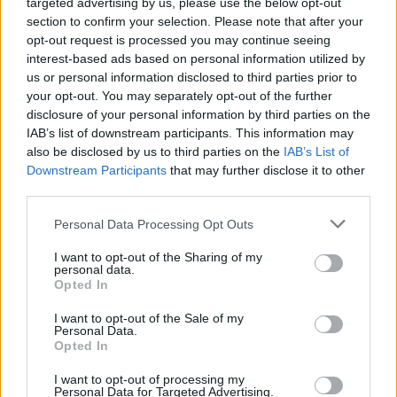
targeted advertising by us, please use the below opt-out
section to confirm your selection. Please note that after your
opt-out request is processed you may continue seeing
interest-based ads based on personal information utilized by
us or personal information disclosed to third parties prior to
your opt-out. You may separately opt-out of the further
disclosure of your personal information by third parties on the
IAB’s list of downstream participants. This information may
also be disclosed by us to third parties on the
IAB’s List of
Downstream Participants
that may further disclose it to other
third parties.
Please note that this website/app uses one or more Google
Personal Data Processing Opt Outs
services and may gather and store information including but
not limited to your visit or usage behaviour. You may click to
I want to opt-out of the Sharing of my
personal data.
grant or deny consent to Google and its third-party tags to
Opted In
use your data for below specified purposes in below Google
consent section.
I want to opt-out of the Sale of my
Άμεση πολιτική ευθύνη για το μπάχαλο
Personal Data.
Opted In
Ο Μ. Κατρίνης τόνισε ότι «υπάρχει άμεση πολιτική
I want to opt-out of processing my
Personal Data for Targeted Advertising.