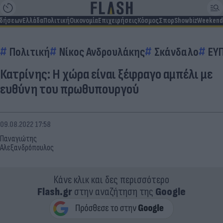
ιδήσεων
Ελλάδα
Πολιτική
Οικονομία
Επιχειρήσεις
Κόσμος
Σπορ
Showbiz
Weekend
Πολιτική
Νίκος Ανδρουλάκης
Σκάνδαλο
ΕΥ
Κατρίνης: Η χώρα είναι ξέφραγο αμπέλι με
ευθύνη του πρωθυπουργού
09.08.2022 17:58
Παναγιώτης
Αλεξανδρόπουλος
Κάνε κλικ και δες περισσότερο
Flash.gr
στην αναζήτηση της
Google