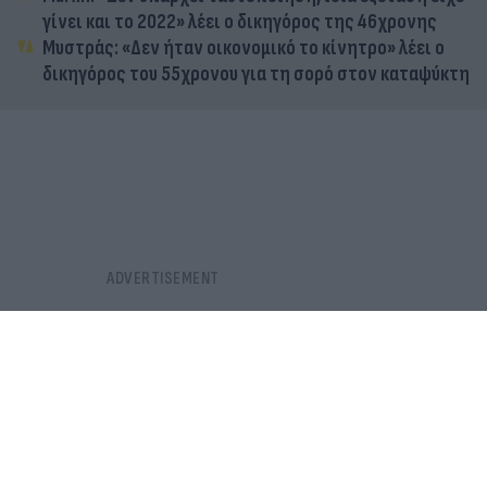
γίνει και το 2022» λέει ο δικηγόρος της 46χρονης
Μυστράς: «Δεν ήταν οικονομικό το κίνητρο» λέει ο
δικηγόρος του 55χρονου για τη σορό στον καταψύκτη