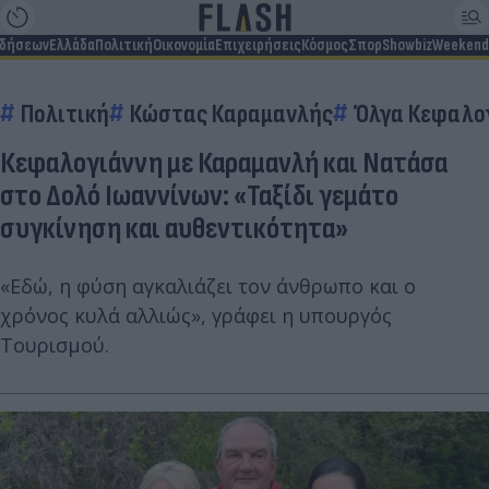
ιδήσεων
Ελλάδα
Πολιτική
Οικονομία
Επιχειρήσεις
Κόσμος
Σπορ
Showbiz
Weekend
Πολιτική
Κώστας Καραμανλής
Όλγα Κεφαλο
Κεφαλογιάννη με Καραμανλή και Νατάσα
στο Δολό Ιωαννίνων: «Ταξίδι γεμάτο
συγκίνηση και αυθεντικότητα»
«Εδώ, η φύση αγκαλιάζει τον άνθρωπο και ο
χρόνος κυλά αλλιώς», γράφει η υπουργός
Τουρισμού.