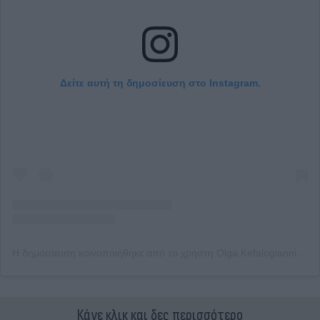
Δείτε αυτή τη δημοσίευση στο Instagram.
Η δημοσίευση κοινοποιήθηκε από το χρήστη Olga Kefalogianni 🇬🇷 (@olgakefalogianni)
Κάνε κλικ και δες περισσότερο