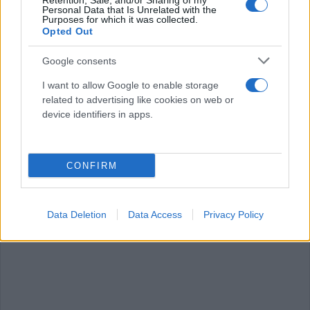
Retention, Sale, and/or Sharing of my
Personal Data that Is Unrelated with the
Η λαογραφία του τόπου, η αρχιτεκτονική του, οι
Purposes for which it was collected.
Opted Out
μνήμες που κουβαλούν οι άνθρωποί του – όλα
συνθέτουν έναν κόσμο που συγκινεί και εμπνέει.
Google consents
I want to allow Google to enable storage
Η περιοχή είναι ένας κρυμμένος θησαυρός.
related to advertising like cookies on web or
device identifiers in apps.
Ένας τόπος που θυμίζει τι σημαίνει να είσαι
συνδεδεμένος με τις ρίζες σου».
CONFIRM
Data Deletion
Data Access
Privacy Policy