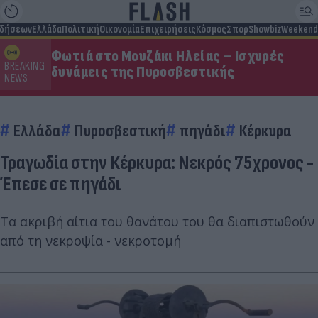
ιδήσεων
Ελλάδα
Πολιτική
Οικονομία
Επιχειρήσεις
Κόσμος
Σπορ
Showbiz
Weekend
Φωτιά στο Μουζάκι Ηλείας – Ισχυρές
BREAKING
δυνάμεις της Πυροσβεστικής
NEWS
Ελλάδα
Πυροσβεστική
πηγάδι
Κέρκυρα
Τραγωδία στην Κέρκυρα: Νεκρός 75χρονος -
Έπεσε σε πηγάδι
Τα ακριβή αίτια του θανάτου του θα διαπιστωθούν
από τη νεκροψία - νεκροτομή