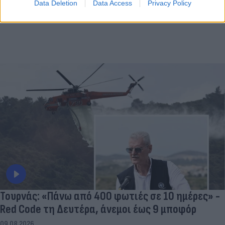
Data Deletion
Data Access
Privacy Policy
Τουρνάς: «Πάνω από 400 φωτιές σε 10 ημέρες» -
Red Code τη Δευτέρα, άνεμοι έως 9 μποφόρ
09.08.2026