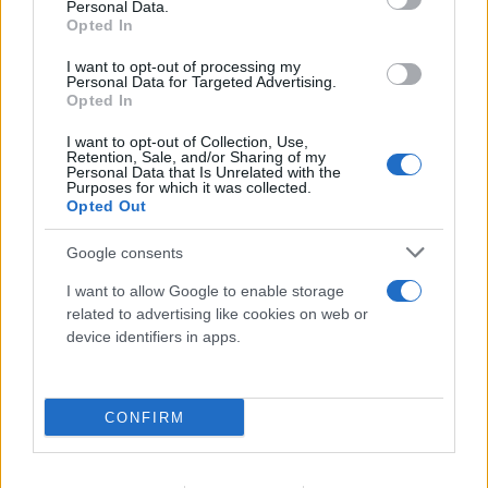
Personal Data.
Opted In
I want to opt-out of processing my
Personal Data for Targeted Advertising.
Opted In
I want to opt-out of Collection, Use,
Retention, Sale, and/or Sharing of my
Μήλος: «Πάρκαρε» ελικόπτερο στο
Personal Data that Is Unrelated with the
Purposes for which it was collected.
Σαρακήνικο και πήγε για μπάνιο με την
Opted Out
παρέα του
Google consents
09.08.2026
I want to allow Google to enable storage
related to advertising like cookies on web or
device identifiers in apps.
CONFIRM