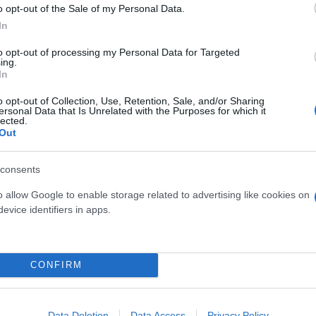
o opt-out of the Sale of my Personal Data.
In
ερο
Flash.gr
στην αναζήτηση της
Google
to opt-out of processing my Personal Data for Targeted
ing.
In
o opt-out of Collection, Use, Retention, Sale, and/or Sharing
ersonal Data that Is Unrelated with the Purposes for which it
lected.
Out
consents
o allow Google to enable storage related to advertising like cookies on
evice identifiers in apps.
 φέρει σταθερότητα στη Μέση Ανατολή
CONFIRM
οπή
Data Deletion
Data Access
Privacy Policy