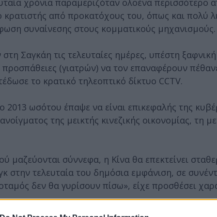
λευταία χρόνια παραμεριζόταν ολοένα περισσότερο 
ο κρατιστής από προκατόχους του, όπως και πολύ λ
ρφωση συναίνεσης στους κομματικούς μηχανισμούς.
 στη Σαγκάη τις τελευταίες ημέρες, υπέστη ξαφνικ
προσπάθειες (γιατρών) να τον επαναφέρουν πέθανε (
τέδωσε το κρατικό τηλεοπτικό δίκτυο CCTV.
 2013 ωσότου έπαψε να είναι επικεφαλής της κυβέ
νοίγματος της μεικτής κινεζικής οικονομίας, τη μ
ού μαζεύονται σύννεφα, η Κίνα θα επεκτείνει σταθε
άνγκ στην τελευταία του δημόσια εμφάνιση, σε συνέ
Ποταμός δεν θα γυρίσουν πίσω», είχε προσθέσει χαρ
ική επαρχία, όπου ο πατέρας του ήταν αξιωματούχο