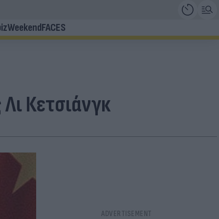
iz
Weekend
FACES
 Λι Κετσιάνγκ