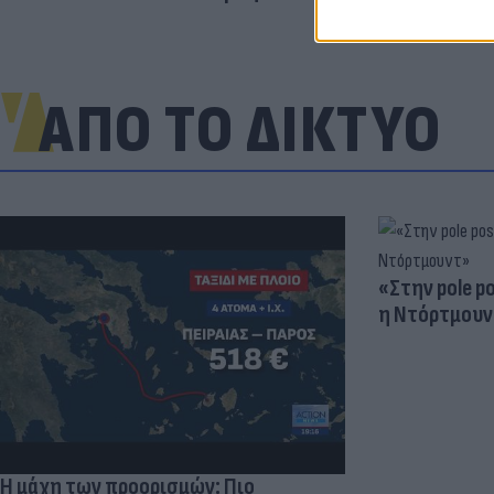
ΑΠΟ ΤΟ ΔΙΚΤΥΟ
«Στην pole p
η Ντόρτμουν
Η μάχη των προορισμών: Πιο