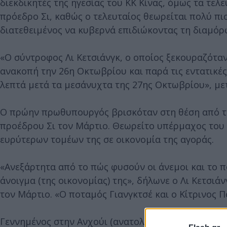
διεκδικητές της ηγεσίας του ΚΚ Κίνας, όμως τα τε
πρόεδρο Σι, καθώς ο τελευταίος θεωρείται πολύ πι
διατεθειμένος να κυβερνά επιδιώκοντας τη διαμό
«Ο σύντροφος Λι Κετσιάνγκ, ο οποίος ξεκουραζόταν
ανακοπή την 26η Οκτωβρίου και παρά τις εντατικές 
λεπτά μετά τα μεσάνυχτα της 27ης Οκτωβρίου», με
Ο πρώην πρωθυπουργός βρισκόταν στη θέση από το
προέδρου Σι τον Μάρτιο. Θεωρείτο υπέρμαχος του α
ευρύτερων τομέων της σε οικονομία της αγοράς.
«Ανεξάρτητα από το πώς φυσούν οι άνεμοι και το π
άνοιγμα (της οικονομίας) της», δήλωνε ο Λι Κετσι
τον Μάρτιο. «Ο ποταμός Γιανγκτσέ και ο Κίτρινος 
Γεννημένος στην Ανχούι (ανατολικά), φτωχή αγροτ