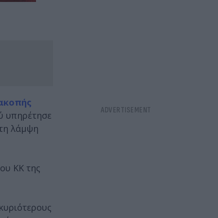
ακοπής
ού υπηρέτησε
 τη λάμψη
ου ΚΚ της
 κυριότερους