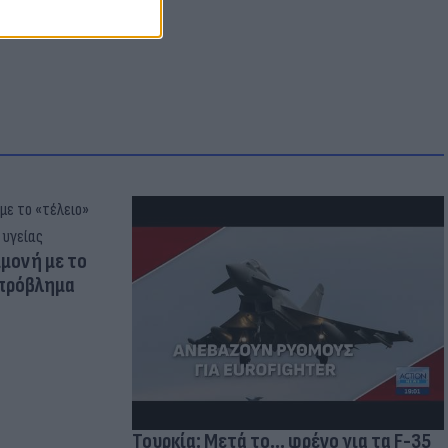
μμονή με το
 πρόβλημα
Τουρκία: Μετά το... φρένο για τα F-35