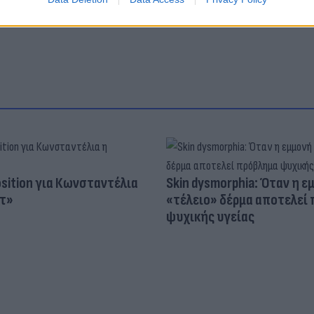
osition για Κωνσταντέλια
Skin dysmorphia: Όταν η ε
τ»
«τέλειο» δέρμα αποτελεί
ψυχικής υγείας