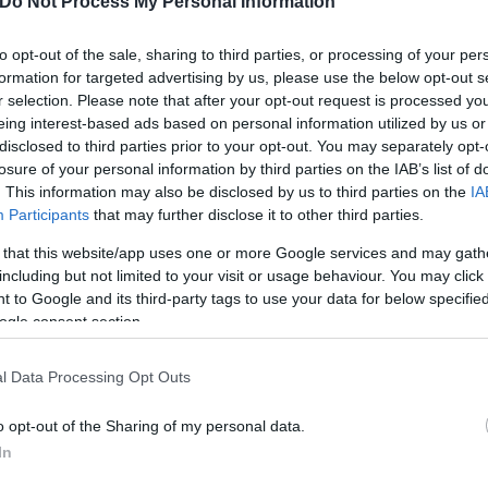
Do Not Process My Personal Information
 Πολιτιστικής Επανάστασης, ο Λι Κετσιάνγκ είχε επ
να βγει αλώβητη από την παγκόσμια χρηματοοικονομ
to opt-out of the sale, sharing to third parties, or processing of your per
formation for targeted advertising by us, please use the below opt-out s
r selection. Please note that after your opt-out request is processed y
δεύτηκε από τον μετασχηματισμό του συστήματος 
eing interest-based ads based on personal information utilized by us or
, στην μονοκρατορία του προέδρου Σι.
disclosed to third parties prior to your opt-out. You may separately opt-
losure of your personal information by third parties on the IAB’s list of
 πως πάνω από 600 εκατομμύρια άνθρωποι στην Κίν
. This information may also be disclosed by us to third parties on the
IA
Participants
that may further disclose it to other third parties.
οδοτώντας έντονο διάλογο για τα προβλήματα της 
α παγκοσμίως.
 that this website/app uses one or more Google services and may gath
including but not limited to your visit or usage behaviour. You may click 
 to Google and its third-party tags to use your data for below specifi
ούσε κριτική, ενίοτε σκληρή. Διπλωματικό τηλεγρά
ogle consent section.
για παράδειγμα πως δεν θεωρούσε ιδιαίτερα αξιόπι
l Data Processing Opt Outs
γκ, άλλοτε επικεφαλής του κομματικού μηχανισμού 
o opt-out of the Sharing of my personal data.
In
υθμίσεων που προώθησε περιέπεσε σε δυσμένεια, 
ή της.