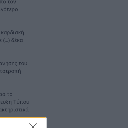
από τον
ιγότερο
ή καρδιακή
...) δέκα
ρνησης του
ετατροπή
ρά το
ντευξη Τύπου
ακτηριστικά.
ς, και όπου