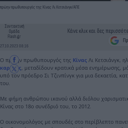
πρώην πρωθυπουργός της Κίνας Λι Κετσιάνγκ/ΑΠΕ
Συντακτική
Κάνε κλικ και δες περισσότ
Ομάδα
Flash.gr
27.10.2023 08:16
Ο πρώην πρωθυπουργός της
Κίνας
Λι Κετσιάνγκ, η
καρδιάς
, μεταδίδουν κρατικά μέσα ενημέρωσης, μ
υπό τον πρόεδρο Σι Τζινπίνγκ για μια δεκαετία, κα
του.
Με φήμη ανθρώπου ικανού αλλά διόλου χαρισματικού
Κίνας στο 18ο συνέδριό του, το 2012.
Ο οικονομολόγος με σπουδές στο περίβλεπτο πανεπ