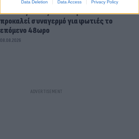
Data Deletion
Data Access
Privacy Policy
«Hot-dry-windy»: Το καιρικό κοκτέιλ που
προκαλεί συναγερμό για φωτιές το
επόμενο 48ωρο
08.08.2026