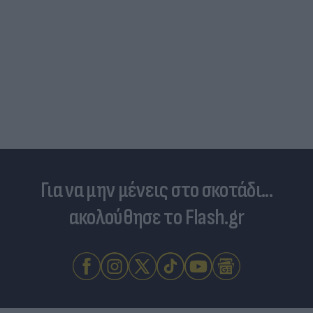
Γιατί οι Έλληνες γελάσαμε πολύ με τη νέα
φανέλα του Σαλάχ (αλλά δεν είναι, προφανώς,
αυτό που νομίζουμε)
Για να μην μένεις στο σκοτάδι...
ακολούθησε το Flash.gr