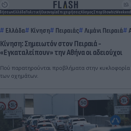
ιδήσεων
Ελλάδα
Πολιτική
Οικονομία
Επιχειρήσεις
Κόσμος
Σπορ
Showbiz
Weekend
Ελλάδα
Κίνηση
Πειραιάς
Λιμάνι Πειραιά
Κίνηση: Σημειωτόν στον Πειραιά -
«Εγκαταλείπουν» την Αθήνα οι αδειούχοι
Πού παρατηρούνται προβλήματα στην κυκλοφορία
των οχημάτων.