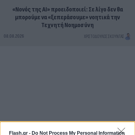
«Νονός της AI» προειδοποιεί: Σε λίγο δεν θα
μπορούμε να «ξεπεράσουμε» νοητικά την
Τεχνητή Νοημοσύνη
08.08.2026
ΧΡΙΣΤΌΔΟΥΛΟΣ ΣΚΟΎΝΤΑΣ
Flash.gr -
Do Not Process My Personal Information