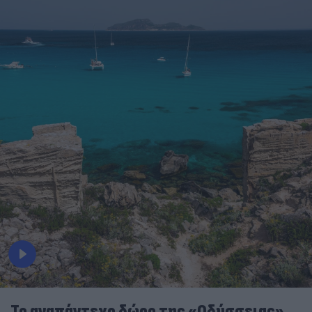
To αναπάντεχο δώρο της «Οδύσσειας»