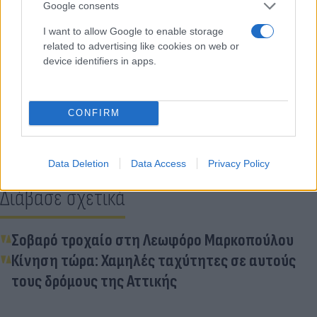
Google consents
I want to allow Google to enable storage
Google
related to advertising like cookies on web or
device identifiers in apps.
Κάνε κλικ και δες περισσότερο
Flash.gr
στην αναζήτηση της
Google
CONFIRM
Data Deletion
Data Access
Privacy Policy
Διάβασε σχετικά
Σοβαρό τροχαίο στη Λεωφόρο Μαρκοπούλου
Κίνηση τώρα: Χαμηλές ταχύτητες σε αυτούς
τους δρόμους της Αττικής