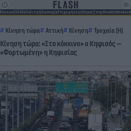
ιδήσεων
Ελλάδα
Πολιτική
Οικονομία
Επιχειρήσεις
Κόσμος
Σπορ
Showbiz
Weekend
Κίνηση τώρα
Αττική
Κίνηση
Τροχαία (Η)
Κίνηση τώρα: «Στο κόκκινο» ο Κηφισός –
«Φορτωμένη» η Κηφισίας