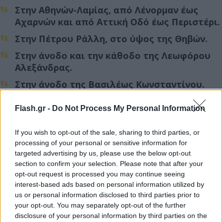
Στην Αθηνών-Λαμίας, από Λένορμαν έως
Αχαρνών και από Αττική Οδό έως Περιστέρι.
Στην Πέτρου Ράλλη, στο ύψος της Θηβών.
Στην άνοδο και την κάθοδο της Λεωφόρου
Αλεξάνδρας.
Στην άνοδο της Βασιλέως Κωνσταντίνου.
Στη άνοδο της Λεωφόρου Συγγρού, από
Flash.gr -
Do Not Process My Personal Information
Λαγουμιτζή έως Αθανασίου Διάκου.
Στην Πανεπιστημίου.
If you wish to opt-out of the sale, sharing to third parties, or
processing of your personal or sensitive information for
Στη Λεωφόρο Βεΐκου.
targeted advertising by us, please use the below opt-out
Στη Λεωφόρο Βουλιαγμένης, στο ύψος του
section to confirm your selection. Please note that after your
Ελληνικού.
opt-out request is processed you may continue seeing
interest-based ads based on personal information utilized by
Στη Λεωφόρο Ηλιουπόλεως.
us or personal information disclosed to third parties prior to
your opt-out. You may separately opt-out of the further
Στο Λιμάνι του Πειραιά.
disclosure of your personal information by third parties on the