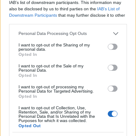
Στη Λεωφόρο Ποσειδώνος, από Αλίμου έως
IAB’s list of downstream participants. This information may
Καραϊσκάκη.
also be disclosed by us to third parties on the
IAB’s List of
Downstream Participants
that may further disclose it to other
Στη Βάρης-Κορωπίου, στο ύψος της Βάρης.
third parties.
Στην Αττική Οδό, από Λεωφόρο
Please note that this website/app uses one or more Google
Personal Data Processing Opt Outs
Δημοκρατίας έως τη Λεωφόρο Κύμης ρεύμα
services and may gather and store information including but
Α.
not limited to your visit or usage behaviour. You may click to
I want to opt-out of the Sharing of my
personal data.
grant or deny consent to Google and its third-party tags to
Opted In
use your data for below specified purposes in below Google
consent section.
I want to opt-out of the Sale of my
Personal Data.
Opted In
I want to opt-out of processing my
Personal Data for Targeted Advertising.
Opted In
I want to opt-out of Collection, Use,
Retention, Sale, and/or Sharing of my
Personal Data that Is Unrelated with the
Purposes for which it was collected.
Opted Out