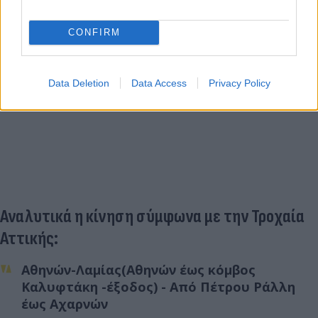
CONFIRM
Data Deletion
Data Access
Privacy Policy
Αναλυτικά η κίνηση σύμφωνα με την Τροχαία
Αττικής:
Αθηνών-Λαμίας(Αθηνών έως κόμβος
Καλυφτάκη -έξοδος) - Από Πέτρου Ράλλη
έως Αχαρνών