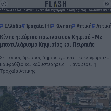
ιδήσεων
Ελλάδα
Πολιτική
Οικονομία
Επιχειρήσεις
Κόσμος
Σπορ
Showbiz
Weekend
Ελλάδα
Τροχαία (Η)
Κίνηση
Αττική
Αττικ
Κίνηση: Ζόρικο πρωινό στον Κηφισό - Με
μποτιλιάρισμα Κηφισίας και Πειραιάς
Σε ποιους δρόμους δημιουργούνται κυκλοφοριακό
κομφούζιο και καθυστερήσεις. Τι αναφέρει η
Τροχαία Αττικής.