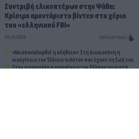
Συντριβή ελικοπτέρων στην Ψάθα:
Κρίσιμο αμοντάριστο βίντεο στα χέρια
του «ελληνικού FBI»
06.08.2026
ΜΑΡΊΑ ΚΑΤΡΙΝΆΚΗ
«Να αποκαλυφθεί η αλήθεια»: Στη Δικαιοσύνη η
οικογένεια του Έλληνα πιλότου που έχασε τη ζωή του
Στον εισαγγελέα η οικογένεια του Έλληνα χειριστή
του Bell: Παράσταση προς υποστήριξη της
κατηγορίας