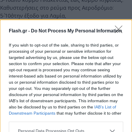
Καθυστερήσεις στο ρεύμα προς Αεροδρόμιο:
5΄-10΄στην έξοδο για Λαμία,
10΄-15΄από κόμβο Μεταμόρφωσης έως κόμβο
Ηρακλείου.
Flash.gr -
Do Not Process My Personal Information
If you wish to opt-out of the sale, sharing to third parties, or
processing of your personal or sensitive information for
targeted advertising by us, please use the below opt-out
section to confirm your selection. Please note that after your
opt-out request is processed you may continue seeing
interest-based ads based on personal information utilized by
us or personal information disclosed to third parties prior to
your opt-out. You may separately opt-out of the further
disclosure of your personal information by third parties on the
IAB’s list of downstream participants. This information may
also be disclosed by us to third parties on the
IAB’s List of
Downstream Participants
that may further disclose it to other
third parties.
Please note that this website/app uses one or more Google
Personal Data Processing Opt Outs