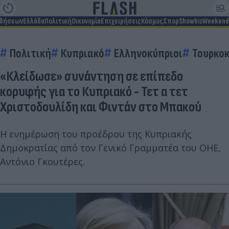
ιδήσεων
Ελλάδα
Πολιτική
Οικονομία
Επιχειρήσεις
Κόσμος
Σπορ
Showbiz
Weekend
Πολιτική
Κυπριακό
Ελληνοκύπριοι
Τουρκοκ
«Κλείδωσε» συνάντηση σε επίπεδο
κορυφής για το Κυπριακό - Τετ α τετ
Χριστοδουλίδη και Φιντάν στο Μπακού
Η ενημέρωση του προέδρου της Κυπριακής
Δημοκρατίας από τον Γενικό Γραμματέα του ΟΗΕ,
Αντόνιο Γκουτέρες.