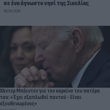
σε ένα άγνωστο νησί της Σικελίας
08.08.2026
Χάντερ Μπάιντεν για τον καρκίνο του πατέρα
του: «Έχει εξαπλωθεί παντού - Είναι
εξουθενωμένος»