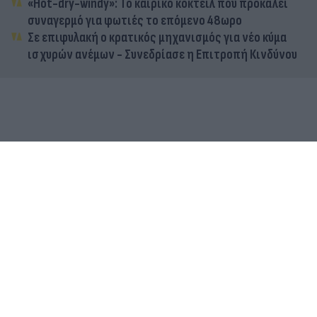
«Hot-dry-windy»: Το καιρικό κοκτέιλ που προκαλεί
συναγερμό για φωτιές το επόμενο 48ωρο
Σε επιφυλακή ο κρατικός μηχανισμός για νέο κύμα
ισχυρών ανέμων - Συνεδρίασε η Επιτροπή Κινδύνου