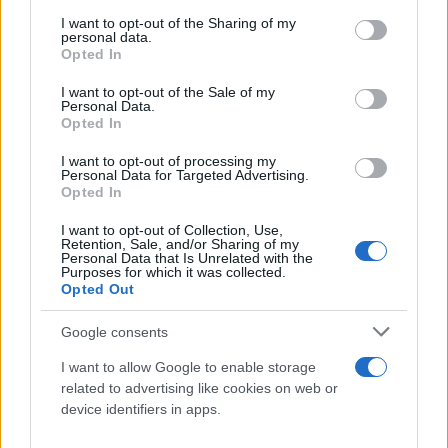
services and may gather and store information including but
not limited to your visit or usage behaviour. You may click to
I want to opt-out of the Sharing of my
personal data.
grant or deny consent to Google and its third-party tags to
Opted In
use your data for below specified purposes in below Google
consent section.
I want to opt-out of the Sale of my
Personal Data.
Opted In
I want to opt-out of processing my
Personal Data for Targeted Advertising.
Opted In
I want to opt-out of Collection, Use,
Retention, Sale, and/or Sharing of my
Τέλος, ο Γιάνες Λέναρσιτς τόνισε ότι «για να
Personal Data that Is Unrelated with the
Purposes for which it was collected.
συνεχίσουν οι πολίτες να είναι ασφαλείς σε αυτό
Opted Out
το επικίνδυνο πεδίο, χρειαζόμαστε επειγόντως μια
πιο ανθεκτική Ευρώπη στις καταστροφές. Πρέπει
Google consents
να οικοδομήσουμε στην πρόληψη , την
I want to allow Google to enable storage
προετοιμασία και την απάντηση σε κάθε κομμάτι
related to advertising like cookies on web or
device identifiers in apps.
της κοινωνίας μας».