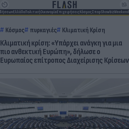
ιδήσεων
Ελλάδα
Πολιτική
Οικονομία
Επιχειρήσεις
Κόσμος
Σπορ
Showbiz
Weekend
Κόσμος
πυρκαγιές
Κλιματική Κρίση
Κλιματική κρίση: «Υπάρχει ανάγκη για μια
πιο ανθεκτική Ευρώπη», δήλωσε ο
Ευρωπαίος επίτροπος Διαχείρισης Κρίσεων