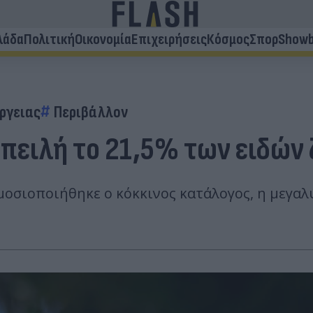
λάδα
Πολιτική
Οικονομία
Επιχειρήσεις
Κόσμος
Σπορ
Showb
ργειας
Περιβάλλον
απειλή το 21,5% των ειδών
μοσιοποιήθηκε ο κόκκινος κατάλογος, η μεγαλ