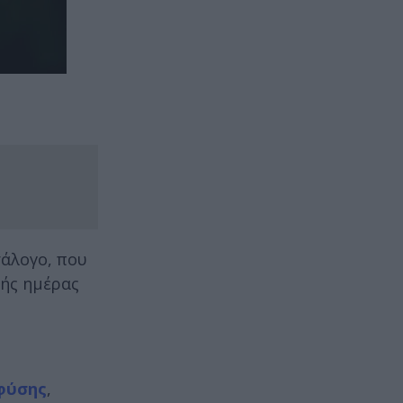
τάλογο, που
κής ημέρας
φύσης
,