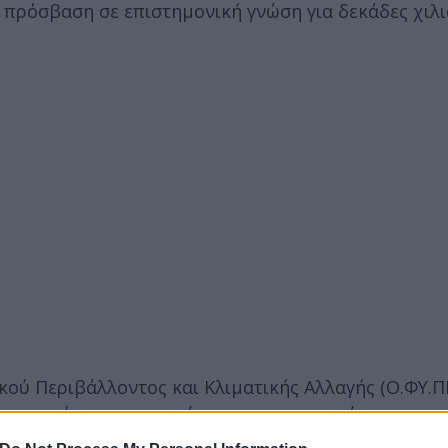
πρόσβαση σε επιστημονική γνώση για δεκάδες χιλι
ού Περιβάλλοντος και Κλιματικής Αλλαγής (Ο.ΦΥ.ΠΕ.
ς επιστήμονες, οι οποίοι με τη συνεργασία και την
IUCN), της Ελληνικής Ζωολογικής Εταιρείας (ΕΖΕ) κα