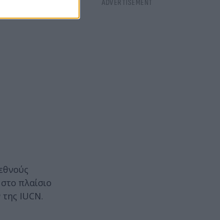
ιεθνούς
 στο πλαίσιο
 της IUCN.