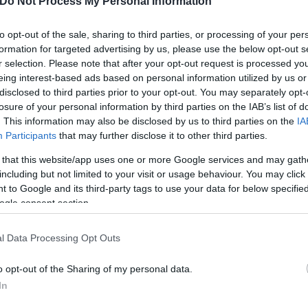
Do Not Process My Personal Information
ιλιάδες είδη ζώων, φυτών και μυκήτων και τα κατέτ
to opt-out of the sale, sharing to third parties, or processing of your per
formation for targeted advertising by us, please use the below opt-out s
r selection. Please note that after your opt-out request is processed y
 με εξαφάνιση
eing interest-based ads based on personal information utilized by us or
disclosed to third parties prior to your opt-out. You may separately opt-
losure of your personal information by third parties on the IAB’s list of
 το 28% των ειδών που έχει αξιολογήσει η IUCN. Στ
. This information may also be disclosed by us to third parties on the
IA
Participants
that may further disclose it to other third parties.
ι σε 21,5%, στο σύνολο των ειδών που αξιολογήθηκ
η, που αξιολογήθηκαν, δηλαδή, απειλείται με εξαφά
 that this website/app uses one or more Google services and may gath
including but not limited to your visit or usage behaviour. You may click 
 to Google and its third-party tags to use your data for below specifi
ogle consent section.
l Data Processing Opt Outs
o opt-out of the Sharing of my personal data.
In