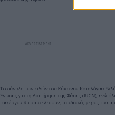
Το σύνολο των ειδών του Κόκκινου Καταλόγου Ελλ
Ένωσης για τη Διατήρηση της Φύσης (IUCN), ενώ όλ
του έργου θα αποτελέσουν, σταδιακά, μέρος του π