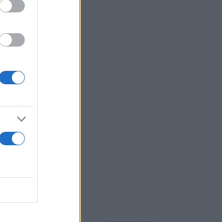
ο 22,6% των
θηλαστικών,
με
κά
ιλότητας,
ας για τη
ης των