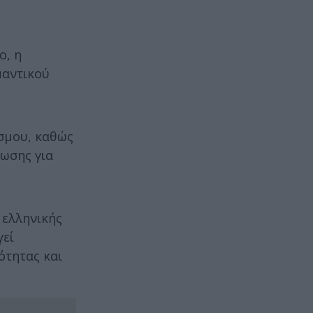
ο, η
μαντικού
σμου, καθώς
νωσης για
 ελληνικής
γεί
ότητας και