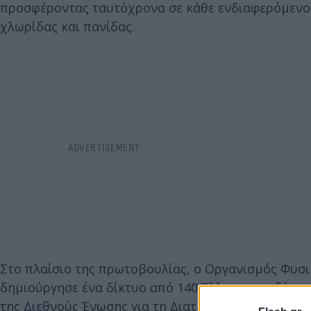
προσφέροντας ταυτόχρονα σε κάθε ενδιαφερόμενο 
χλωρίδας και πανίδας.
Στο πλαίσιο της πρωτοβουλίας, ο Οργανισμός Φυσικ
δημιούργησε ένα δίκτυο από 140 Έλληνες και ξένου
της Διεθνούς Ένωσης για τη Διατήρησης της Φύσης (