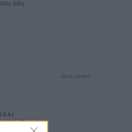
άδες είδη
Κ.Α.)
 υποστήριξη
ι της