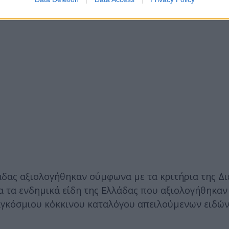
άδας αξιολογήθηκαν σύμφωνα με τα κριτήρια της Δ
α τα ενδημικά είδη της Ελλάδας που αξιολογήθηκαν
αγκόσμιου κόκκινου καταλόγου απειλούμενων ειδών