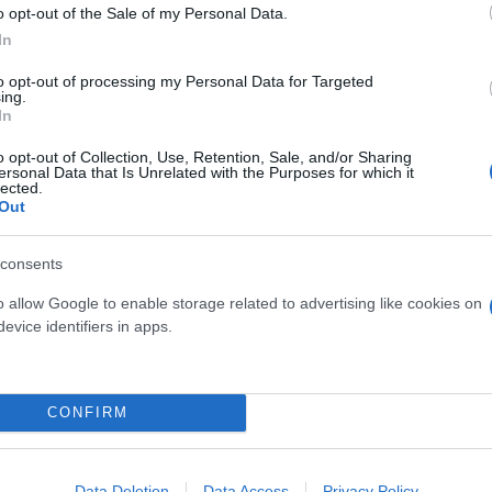
o opt-out of the Sale of my Personal Data.
In
to opt-out of processing my Personal Data for Targeted
ing.
In
ε καθεστώς απειλής ανήκουν το 18,7% των φυτών, τ
o opt-out of Collection, Use, Retention, Sale, and/or Sharing
. Ειδικότερα το 28,3% των πουλιών, το 31,3% των 
ersonal Data that Is Unrelated with the Purposes for which it
lected.
21,5% των ασπόνδυλων απειλούνται με εξαφάνιση.
Out
consents
ς και διατήρησης, δεν απειλούνται άμεσα, πλέον, 
ατηγορία του χαμηλού κινδύνου (LC). Χαρακτηριστι
o allow Google to enable storage related to advertising like cookies on
ta caretta και το κιρκινέζι (Falco naumanni)
evice identifiers in apps.
α πολύτιμο εργαλείο για τη διατήρηση της βιοποικ
CONFIRM
υμένες δράσεις διατήρησης και πολιτικές προστασί
Ελλάδας και την προώθηση της βιώσιμης διαχείρισ
Data Deletion
Data Access
Privacy Policy