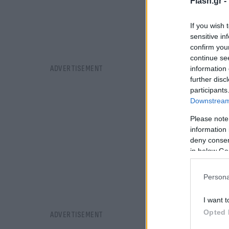
Flash.gr -
If you wish 
sensitive in
confirm you
continue se
information 
further disc
participants
Downstream 
Please note
information 
deny consent
in below Go
Persona
I want t
Opted 