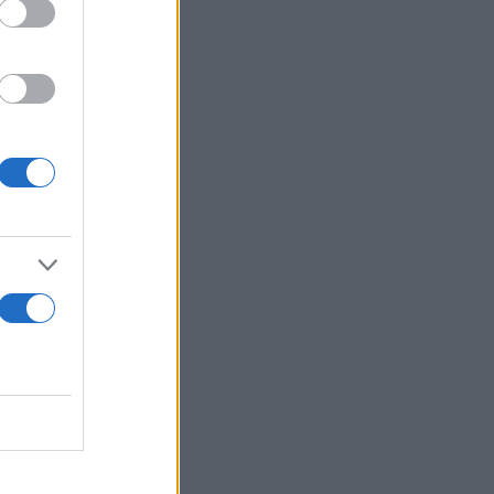
 στα 0,45€
ία βδομάδα,
στο 1,90€