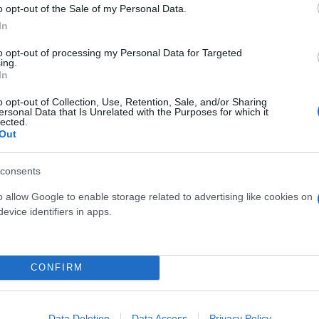
o opt-out of the Sale of my Personal Data.
In
to opt-out of processing my Personal Data for Targeted
ing.
In
Πέρυσι, επικρατέστερη τιμή στην Θεσσαλονίκη ήταν
 κιλό και την Πέμπτη (03/08) στο 1,20€. Μέσα σε μ
o opt-out of Collection, Use, Retention, Sale, and/or Sharing
ersonal Data that Is Unrelated with the Purposes for which it
με πέρυσι.
lected.
Out
 0,75 € από 0,60€ που κόστιζαν πέρυσι, οι πιπεριές 
consents
 από έναν χρόνο.
o allow Google to enable storage related to advertising like cookies on
evice identifiers in apps.
CONFIRM
Data Deletion
Data Access
Privacy Policy