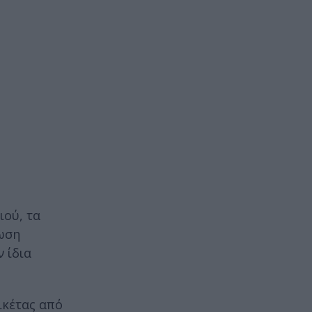
ιού, τα
νωση
 ίδια
τικέτας από