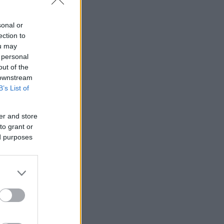
sonal or
ection to
ou may
 personal
out of the
 downstream
B’s List of
er and store
to grant or
ed purposes