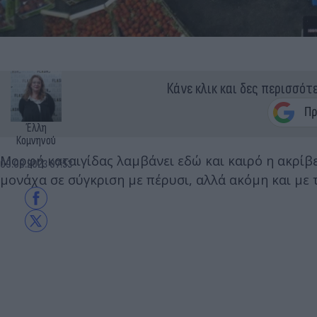
Κάνε κλικ και δες περισσότ
Έλλη
Κομνηνού
Μορφή καταιγίδας λαμβάνει εδώ και καιρό η ακρίβε
09.08.2023 07:53
μονάχα σε σύγκριση με πέρυσι, αλλά ακόμη και με