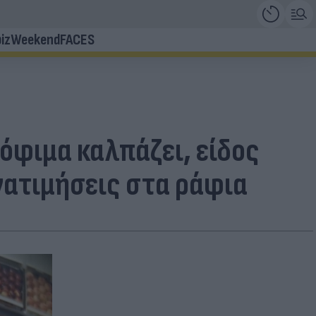
iz
Weekend
FACES
ρόφιμα καλπάζει, είδος
νατιμήσεις στα ράφια