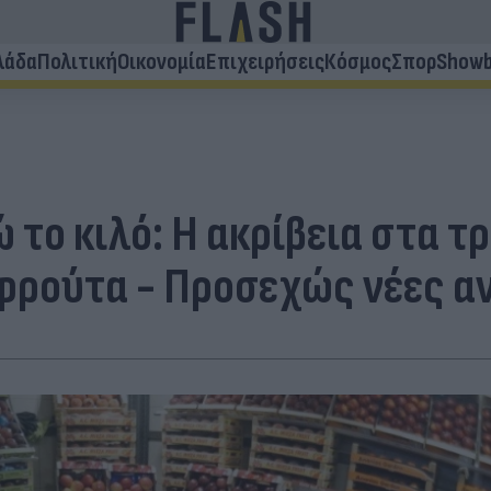
λάδα
Πολιτική
Οικονομία
Επιχειρήσεις
Κόσμος
Σπορ
Showb
 το κιλό: Η ακρίβεια στα τ
 φρούτα - Προσεχώς νέες α