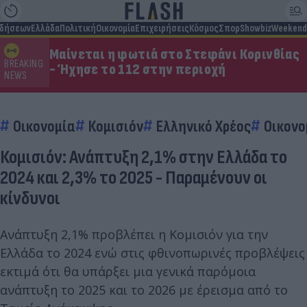
ιδήσεων
Ελλάδα
Πολιτική
Οικονομία
Επιχειρήσεις
Κόσμος
Σπορ
Showbiz
Weekend
Μαίνεται η φωτιά στο Στεφάνι Κορινθίας
BREAKING
- Ήχησε το 112 στην περιοχή
NEWS
Οικονομία
Κομισιόν
Ελληνικό Χρέος
Οικονο
Κομισιόν: Ανάπτυξη 2,1% στην Ελλάδα το
2024 και 2,3% το 2025 - Παραμένουν οι
κίνδυνοι
Ανάπτυξη 2,1% προβλέπει η Κομισιόν για την
Ελλάδα το 2024 ενώ στις φθινοπωρινές προβλέψεις
εκτιμά ότι θα υπάρξει μια γενικά παρόμοια
ανάπτυξη το 2025 και το 2026 με έρεισμα από το