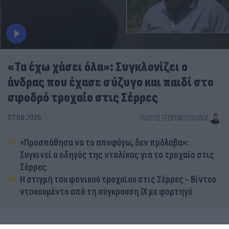
«Τα έχω χάσει όλα»: Συγκλονίζει ο
άνδρας που έχασε σύζυγο και παιδί στο
σφοδρό τροχαίο στις Σέρρες
07.08.2026
ΓΙΏΡΓΟΣ ΓΕΩΡΓΑΚΌΠΟΥΛΟΣ
«Προσπάθησα να το αποφύγω, δεν πρόλαβα»:
Συγκινεί ο οδηγός της νταλίκας για το τροχαίο στις
Σέρρες
Η στιγμή του φονικού τροχαίου στις Σέρρες - Βίντεο
ντοκουμέντο από τη σύγκρουση ΙΧ με φορτηγό