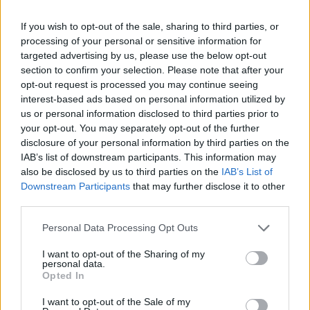
If you wish to opt-out of the sale, sharing to third parties, or
Αυτή η βελτίωση αναμένεται να οδηγηθεί από την
processing of your personal or sensitive information for
targeted advertising by us, please use the below opt-out
αύξηση των φορολογικών εσόδων και τις εισφορές
section to confirm your selection. Please note that after your
κοινωνικής ασφάλισης που αντισταθμίζουν τις
opt-out request is processed you may continue seeing
αυξημένες δαπάνες για συντάξεις, επιδόματα και
interest-based ads based on personal information utilized by
us or personal information disclosed to third parties prior to
μισθούς του δημοσίου. Ο δημοσιονομικός
your opt-out. You may separately opt-out of the further
προσανατολισμός προβλέπεται να παραμείνει
disclosure of your personal information by third parties on the
επεκτατικός το 2026.
IAB’s list of downstream participants. This information may
also be disclosed by us to third parties on the
IAB’s List of
Downstream Participants
that may further disclose it to other
Το χρέος προβλέπεται να φτάσει το 153,1% του
third parties.
ΑΕΠ το 2024, πριν μειωθεί περαιτέρω στο 146,8%
Please note that this website/app uses one or more Google
Personal Data Processing Opt Outs
του ΑΕΠ το 2025 και στο 142,7% το 2026. Κυρίως
services and may gather and store information including but
λόγω των πολύ υψηλών πρωτογενών
not limited to your visit or usage behaviour. You may click to
I want to opt-out of the Sharing of my
personal data.
πλεονασμάτων. Μάλιστα, η Επιτροπή σημειώνει ότι
grant or deny consent to Google and its third-party tags to
Opted In
use your data for below specified purposes in below Google
η Ελλάδα στο τέλος του 2026 θα έχει πετύχει
consent section.
I want to opt-out of the Sale of my
μείωση λόγου του χρέους ως προς το ΑΕΠ κατά