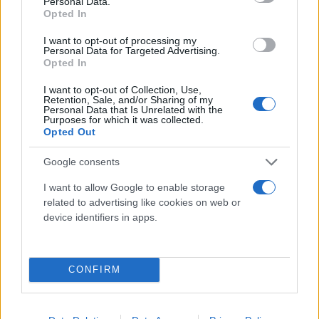
Personal Data.
67% του ΑΕΠ που είναι με διαφορά η μεγαλύτερη
Opted In
στην ΕΕ.
I want to opt-out of processing my
Personal Data for Targeted Advertising.
Opted In
Φρένο στον πληθωρισμό - Εμμονή του δομικού
I want to opt-out of Collection, Use,
πληθωρισμού
Retention, Sale, and/or Sharing of my
Personal Data that Is Unrelated with the
Purposes for which it was collected.
Ο πληθωρισμός στην Ελλάδα προβλέπεται στο 3%
Opted Out
το 2024 και αναμένεται να μετριαστεί σταδιακά στο
Google consents
2,4% το 2025 και 1,9% το 2026. αντιστοίχως ο
I want to allow Google to enable storage
πληθωρισμός στην Eυρωζώνη το 2024 θα
related to advertising like cookies on web or
διαμορφωθεί στο 2,4% και θα μετριαστεί στο 2,1%
device identifiers in apps.
το 2025 και στο 1,9% το 2026.
CONFIRM